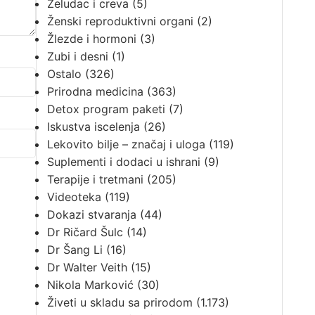
Želudac i creva
(5)
Ženski reproduktivni organi
(2)
Žlezde i hormoni
(3)
Zubi i desni
(1)
Ostalo
(326)
Prirodna medicina
(363)
Detox program paketi
(7)
Iskustva iscelenja
(26)
Lekovito bilje – značaj i uloga
(119)
Suplementi i dodaci u ishrani
(9)
Terapije i tretmani
(205)
Videoteka
(119)
Dokazi stvaranja
(44)
Dr Ričard Šulc
(14)
Dr Šang Li
(16)
Dr Walter Veith
(15)
Nikola Marković
(30)
Živeti u skladu sa prirodom
(1.173)