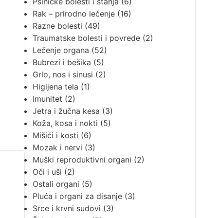
Psihičke bolesti i stanja
(6)
Rak – prirodno lečenje
(16)
Razne bolesti
(49)
Traumatske bolesti i povrede
(2)
Lečenje organa
(52)
Bubrezi i bešika
(5)
Grlo, nos i sinusi
(2)
Higijena tela
(1)
Imunitet
(2)
Jetra i žučna kesa
(3)
Koža, kosa i nokti
(5)
Mišići i kosti
(6)
Mozak i nervi
(3)
Muški reproduktivni organi
(2)
Oči i uši
(2)
Ostali organi
(5)
Pluća i organi za disanje
(3)
Srce i krvni sudovi
(3)