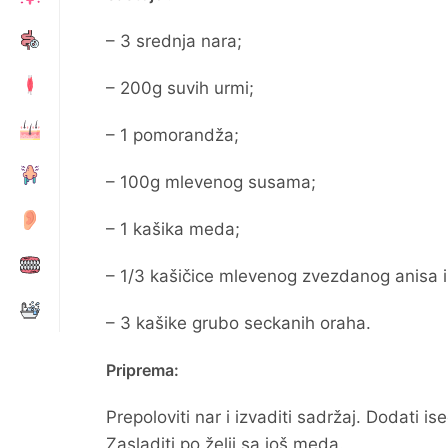
– 3 srednja nara;
– 200g suvih urmi;
– 1 pomorandža;
– 100g mlevenog susama;
– 1 kašika meda;
– 1/3 kašičice mlevenog zvezdanog anisa i
– 3 kašike grubo seckanih oraha.
Priprema:
Prepoloviti nar i izvaditi sadržaj. Dodati 
Zasladiti po želji sa još meda.