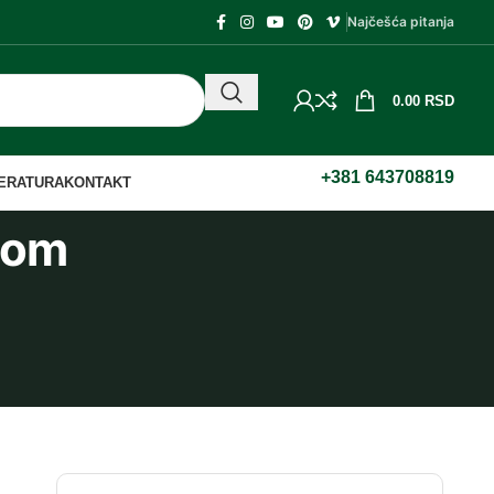
Najčešća pitanja
0.00
RSD
+381 643708819
TERATURA
KONTAKT
mom