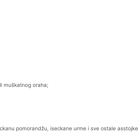
li muškatnog oraha;
iseckanu pomorandžu, iseckane urme i sve ostale asstojke