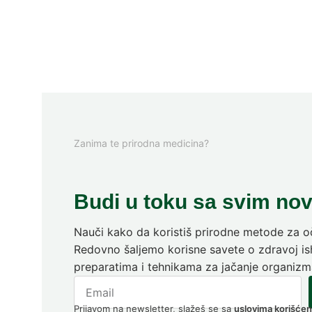
Zanima te prirodna medicina?
Budi u toku sa svim no
Nauči kako da koristiš prirodne metode za oč
Redovno šaljemo korisne savete o zdravoj ish
preparatima i tehnikama za jačanje organizm
Prijavom na newsletter, slažeš se sa
uslovima korišćen