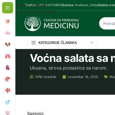
Skip to navigation
Telefon
: +381 643708819
Adresa
: Kruševac, Srbija
Radno vre
Skip to main content
KATEGORIJE ČLANAKA
Voćna salata sa
Ukusna, sirova poslastica sa narom.
CPM
Urednik
novembar 19, 2015
Rec
Sastojci: