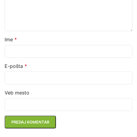
Ime
*
E-pošta
*
Veb mesto