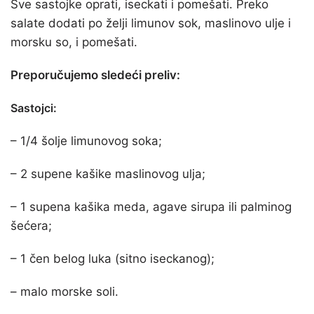
Sve sastojke oprati, iseckati i pomešati. Preko
salate dodati po želji limunov sok, maslinovo ulje i
morsku so, i pomešati.
Preporučujemo sledeći preliv:
Sastojci:
– 1/4 šolje limunovog soka;
– 2 supene kašike maslinovog ulja;
– 1 supena kašika meda, agave sirupa ili palminog
šećera;
– 1 čen belog luka (sitno iseckanog);
– malo morske soli.