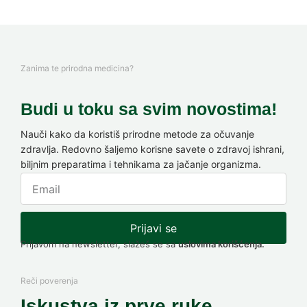
Zanima te prirodna medicina?
Budi u toku sa svim novostima!
Nauči kako da koristiš prirodne metode za očuvanje
zdravlja. Redovno šaljemo korisne savete o zdravoj ishrani,
biljnim preparatima i tehnikama za jačanje organizma.
Prijavi se
Prijavom na newsletter, slažeš se sa
uslovima korišćenja.
Reči poverenja
Iskustva iz prve ruke