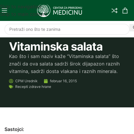
Skip to navigation
Skip to main content
Vitaminska salata
Kao što i sam naziv kaže “Vitaminska salata” što
znači da ova salata sadrži širok dijapazon raznih
vitamina, sadrži dosta vlakana i raznih minerala.
CPM
Urednik
februar 16, 2015
Recepti zdrave hrane
Sastojci: