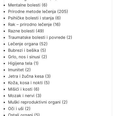
Mentalne bolesti
(6)
Prirodne metode lečenja
(205)
Psihičke bolesti i stanja
(6)
Rak – prirodno lečenje
(16)
Razne bolesti
(49)
Traumatske bolesti i povrede
(2)
Lečenje organa
(52)
Bubrezi i bešika
(5)
Grlo, nos i sinusi
(2)
Higijena tela
(1)
Imunitet
(2)
Jetra i žučna kesa
(3)
Koža, kosa i nokti
(5)
Mišići i kosti
(6)
Mozak i nervi
(3)
Muški reproduktivni organi
(2)
Oči i uši
(2)
Ostali organi
(5)