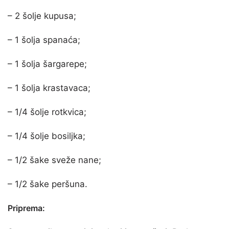
– 2 šolje kupusa;
– 1 šolja spanaća;
– 1 šolja šargarepe;
– 1 šolja krastavaca;
– 1/4 šolje rotkvica;
– 1/4 šolje bosiljka;
– 1/2 šake sveže nane;
– 1/2 šake peršuna.
Priprema: