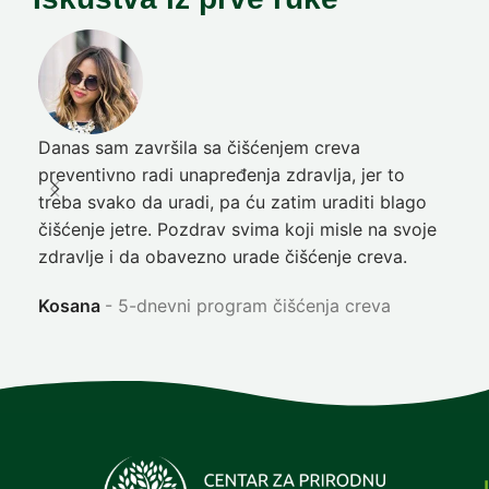
Danas sam završila sa čišćenjem creva
Pre
preventivno radi unapređenja zdravlja, jer to
poč
treba svako da uradi, pa ću zatim uraditi blago
nep
čišćenje jetre. Pozdrav svima koji misle na svoje
sja
zdravlje i da obavezno urade čišćenje creva.
Ni
Kosana
5-dnevni program čišćenja creva