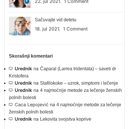
22. jul 2021.
1 Comment
Sačuvajte vid detetu
18. jul 2021.
1 Comment
Skorašnji komentari
Urednik
na
Čaparal (Larrea tridentata) – saveti dr
Kristofera
Urednik
na
Stafilokoke – uzrok, simptomi i lečenje
Urednik
na
4 najmoćnije metode za lečenje ženskih
polnih bolesti
Caca Lepojević
na
4 najmoćnije metode za lečenje
ženskih polnih bolesti
Urednik
na
Lekovita svojstva koprive