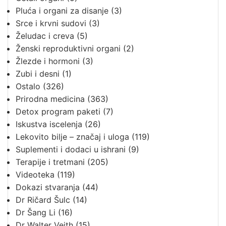
Pluća i organi za disanje
(3)
Srce i krvni sudovi
(3)
Želudac i creva
(5)
Ženski reproduktivni organi
(2)
Žlezde i hormoni
(3)
Zubi i desni
(1)
Ostalo
(326)
Prirodna medicina
(363)
Detox program paketi
(7)
Iskustva iscelenja
(26)
Lekovito bilje – značaj i uloga
(119)
Suplementi i dodaci u ishrani
(9)
Terapije i tretmani
(205)
Videoteka
(119)
Dokazi stvaranja
(44)
Dr Ričard Šulc
(14)
Dr Šang Li
(16)
Dr Walter Veith
(15)