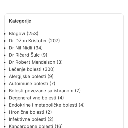
Kategorije
Blogovi
(253)
Dr Džon Kristofer
(207)
Dr Nil Nidli
(34)
Dr Ričard Šulc
(9)
Dr Robert Mendelson
(3)
Lečenje bolesti
(300)
Alergijske bolesti
(9)
Autoimune bolesti
(7)
Bolesti povezane sa ishranom
(7)
Degenerativne bolesti
(4)
Endokrine i metaboličke bolesti
(4)
Hronične bolesti
(2)
Infektivne bolesti
(2)
Kancerogene bolesti
(16)