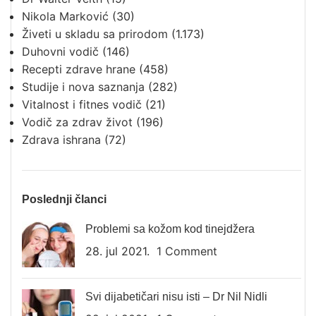
Nikola Marković
(30)
Živeti u skladu sa prirodom
(1.173)
Duhovni vodič
(146)
Recepti zdrave hrane
(458)
Studije i nova saznanja
(282)
Vitalnost i fitnes vodič
(21)
Vodič za zdrav život
(196)
Zdrava ishrana
(72)
Poslednji članci
Problemi sa kožom kod tinejdžera
28. jul 2021.
1 Comment
Svi dijabetičari nisu isti – Dr Nil Nidli