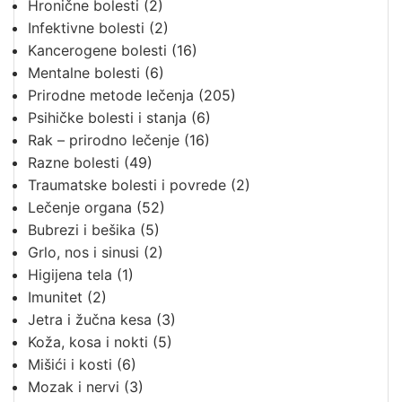
Hronične bolesti
(2)
Infektivne bolesti
(2)
Kancerogene bolesti
(16)
Mentalne bolesti
(6)
Prirodne metode lečenja
(205)
Psihičke bolesti i stanja
(6)
Rak – prirodno lečenje
(16)
Razne bolesti
(49)
Traumatske bolesti i povrede
(2)
Lečenje organa
(52)
Bubrezi i bešika
(5)
Grlo, nos i sinusi
(2)
Higijena tela
(1)
Imunitet
(2)
Jetra i žučna kesa
(3)
Koža, kosa i nokti
(5)
Mišići i kosti
(6)
Mozak i nervi
(3)