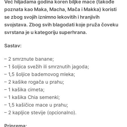
Već hiljadama godina koren biljke mace (takođe
poznata kao Maka, Macha, Mača i Makka) koristi
se zbog svojih iznimno lekovitih i hranjivih
svojstava. Zbog svih blagodati koje pruža čoveku
svrstana je u kategoriju superhrana.
Sastav:
– 2 smrznute banane;
– 1 šoljica svežih ili smrznutih jagoda;
– 1,5 šoljice bademovog mleka;
– 2 kašike rogača u prahu;
– 1 kašika cimeta;
– 1 kašika Chia semenki;
– 1,5 kašičice mace u prahu;
– 2 kapljice stevije (opcionalno).
Priprema: