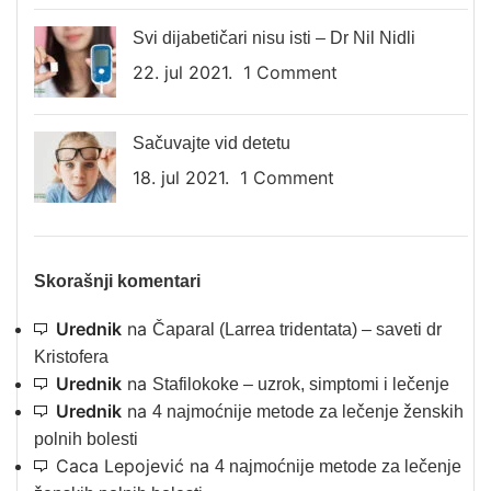
Svi dijabetičari nisu isti – Dr Nil Nidli
22. jul 2021.
1 Comment
Sačuvajte vid detetu
18. jul 2021.
1 Comment
Skorašnji komentari
Urednik
na
Čaparal (Larrea tridentata) – saveti dr
Kristofera
Urednik
na
Stafilokoke – uzrok, simptomi i lečenje
Urednik
na
4 najmoćnije metode za lečenje ženskih
polnih bolesti
Caca Lepojević
na
4 najmoćnije metode za lečenje