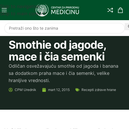
Skip to navigation
Skip to main content
Smothie od jagode,
mace i čia semenki
Odličan osvežavajuću smothie od jagoda i banana
sa dodatkom praha mace i čia semenki, velike
hranljive vrednosti.
CPM
Urednik
mart 12, 2015
Recepti zdrave hrane