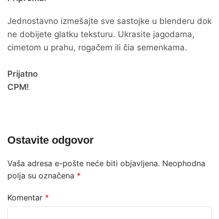
Jednostavno izmešajte sve sastojke u blenderu dok
ne dobijete glatku teksturu. Ukrasite jagodama,
cimetom u prahu, rogačem ili čia semenkama.
Prijatno
CPM!
Ostavite odgovor
Vaša adresa e-pošte neće biti objavljena.
Neophodna
polja su označena
*
Komentar
*