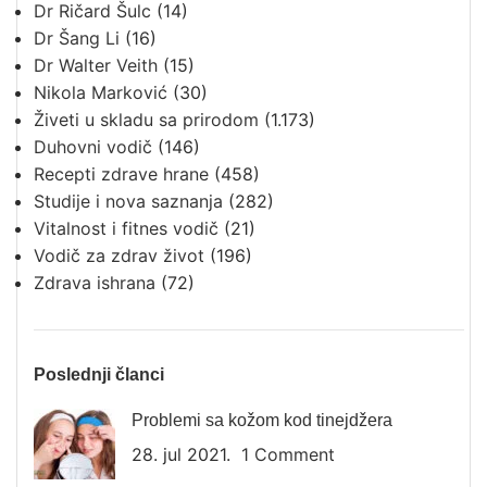
Dr Ričard Šulc
(14)
Dr Šang Li
(16)
Dr Walter Veith
(15)
Nikola Marković
(30)
Živeti u skladu sa prirodom
(1.173)
Duhovni vodič
(146)
Recepti zdrave hrane
(458)
Studije i nova saznanja
(282)
Vitalnost i fitnes vodič
(21)
Vodič za zdrav život
(196)
Zdrava ishrana
(72)
Poslednji članci
Problemi sa kožom kod tinejdžera
28. jul 2021.
1 Comment