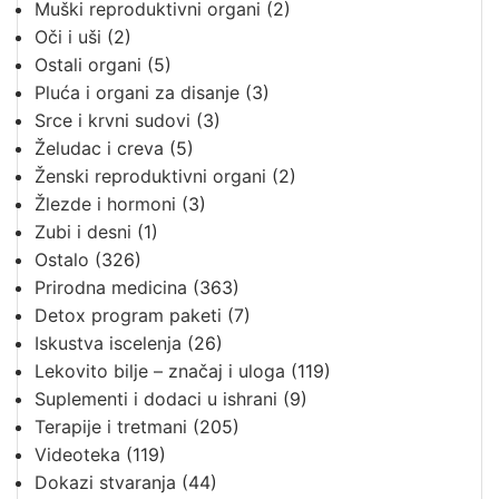
Muški reproduktivni organi
(2)
Oči i uši
(2)
Ostali organi
(5)
Pluća i organi za disanje
(3)
Srce i krvni sudovi
(3)
Želudac i creva
(5)
Ženski reproduktivni organi
(2)
Žlezde i hormoni
(3)
Zubi i desni
(1)
Ostalo
(326)
Prirodna medicina
(363)
Detox program paketi
(7)
Iskustva iscelenja
(26)
Lekovito bilje – značaj i uloga
(119)
Suplementi i dodaci u ishrani
(9)
Terapije i tretmani
(205)
Videoteka
(119)
Dokazi stvaranja
(44)