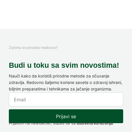
Zanima te prirodna medicina?
Budi u toku sa svim novostima!
Nauči kako da koristiš prirodne metode za očuvanje
zdravlja. Redovno šaljemo korisne savete o zdravoj ishrani,
biljnim preparatima i tehnikama za jačanje organizma.
Prijavi se
Prijavom na newsletter, slažeš se sa
uslovima korišćenja.