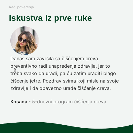
Reči poverenja
Iskustva iz prve ruke
Danas sam završila sa čišćenjem creva
Pre
preventivno radi unapređenja zdravlja, jer to
poč
treba svako da uradi, pa ću zatim uraditi blago
nep
čišćenje jetre. Pozdrav svima koji misle na svoje
sja
zdravlje i da obavezno urade čišćenje creva.
Ni
Kosana
5-dnevni program čišćenja creva