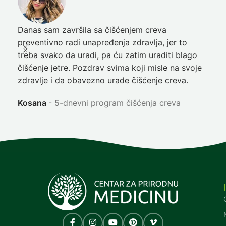
Danas sam završila sa čišćenjem creva
Pre
preventivno radi unapređenja zdravlja, jer to
poč
treba svako da uradi, pa ću zatim uraditi blago
nep
čišćenje jetre. Pozdrav svima koji misle na svoje
sja
zdravlje i da obavezno urade čišćenje creva.
Ni
Kosana
5-dnevni program čišćenja creva