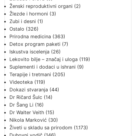
Ženski reproduktivni organi
(2)
Žlezde i hormoni
(3)
Zubi i desni
(1)
Ostalo
(326)
Prirodna medicina
(363)
Detox program paketi
(7)
Iskustva iscelenja
(26)
Lekovito bilje – značaj i uloga
(119)
Suplementi i dodaci u ishrani
(9)
Terapije i tretmani
(205)
Videoteka
(119)
Dokazi stvaranja
(44)
Dr Ričard Šulc
(14)
Dr Šang Li
(16)
Dr Walter Veith
(15)
Nikola Marković
(30)
Živeti u skladu sa prirodom
(1.173)
Duhovni vodič
(146)