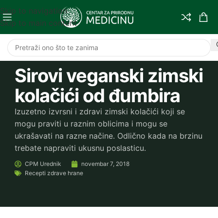
Skip to navigation
Skip to main content
Sirovi veganski zimski
kolačići od đumbira
Izuzetno izvrsni i zdravi zimski kolačići koji se
mogu praviti u raznim oblicima i mogu se
ukrašavati na razne načine. Odlično kada na brzinu
trebate napraviti ukusnu poslasticu.
CPM
Urednik
novembar 7, 2018
Recepti zdrave hrane