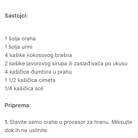
Sastojci:
1 šolja oraha
1 šolja urmi
4 kašike kokosovog brašna
2 kašike javorovog sirupa ili zaslađivača po ukusu
4 kašičice đumbira u prahu
1 1/2 kašičica cimeta
1/4 kašičica soli
Priprema:
1.
Stavite samo orahe u procesor za hranu. Miksujte
dok ih ne usitnite.