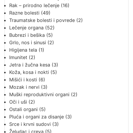
Rak – prirodno lečenje
(16)
Razne bolesti
(49)
Traumatske bolesti i povrede
(2)
Lečenje organa
(52)
Bubrezi i bešika
(5)
Grlo, nos i sinusi
(2)
Higijena tela
(1)
Imunitet
(2)
Jetra i žučna kesa
(3)
Koža, kosa i nokti
(5)
Mišići i kosti
(6)
Mozak i nervi
(3)
Muški reproduktivni organi
(2)
Oči i uši
(2)
Ostali organi
(5)
Pluća i organi za disanje
(3)
Srce i krvni sudovi
(3)
Želudac i creva
(5)