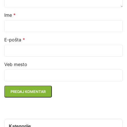
Ime
*
E-pošta
*
Veb mesto
Kategorije