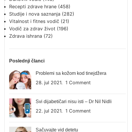
Recepti zdrave hrane
(458)
Studije i nova saznanja
(282)
Vitalnost i fitnes vodič
(21)
Vodič za zdrav život
(196)
Zdrava ishrana
(72)
Poslednji članci
Problemi sa kožom kod tinejdžera
28. jul 2021.
1 Comment
Svi dijabetičari nisu isti – Dr Nil Nidli
22. jul 2021.
1 Comment
Sačuvajte vid detetu