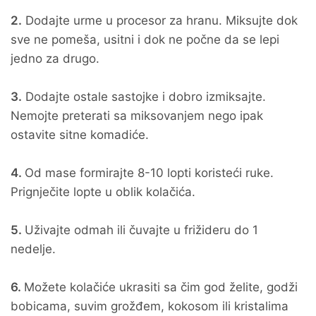
2.
Dodajte urme u procesor za hranu. Miksujte dok
sve ne pomeša, usitni i dok ne počne da se lepi
jedno za drugo.
3.
Dodajte ostale sastojke i dobro izmiksajte.
Nemojte preterati sa miksovanjem nego ipak
ostavite sitne komadiće.
4.
Od mase formirajte 8-10 lopti koristeći ruke.
Prignječite lopte u oblik kolačića.
5.
Uživajte odmah ili čuvajte u frižideru do 1
nedelje.
6.
Možete kolačiće ukrasiti sa čim god želite, godži
bobicama, suvim grožđem, kokosom ili kristalima