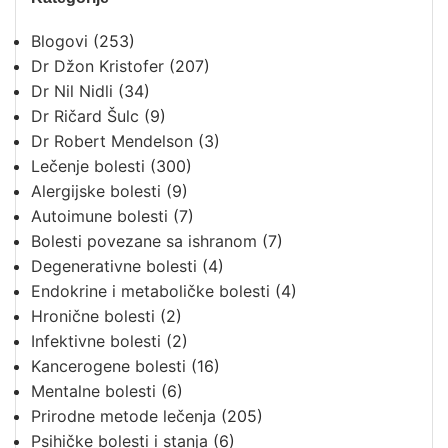
Blogovi
(253)
Dr Džon Kristofer
(207)
Dr Nil Nidli
(34)
Dr Ričard Šulc
(9)
Dr Robert Mendelson
(3)
Lečenje bolesti
(300)
Alergijske bolesti
(9)
Autoimune bolesti
(7)
Bolesti povezane sa ishranom
(7)
Degenerativne bolesti
(4)
Endokrine i metaboličke bolesti
(4)
Hronične bolesti
(2)
Infektivne bolesti
(2)
Kancerogene bolesti
(16)
Mentalne bolesti
(6)
Prirodne metode lečenja
(205)
Psihičke bolesti i stanja
(6)