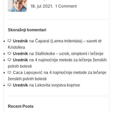
18. jul 2021.
1 Comment
Skorašnji komentari
Urednik
na
Čaparal (Larrea tridentata) – saveti dr
Kristofera
Urednik
na
Stafilokoke – uzrok, simptomi i lečenje
Urednik
na
4 najmoćnije metode za lečenje ženskih
polnih bolesti
Caca Lepojević
na
4 najmoćnije metode za lečenje
ženskih polnih bolesti
Urednik
na
Lekovita svojstva koprive
Recent Posts