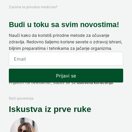
Zanima te prirodna medicina?
Budi u toku sa svim novostima!
Nauči kako da koristiš prirodne metode za očuvanje
zdravlja. Redovno šaljemo korisne savete o zdravoj ishrani,
biljnim preparatima i tehnikama za jačanje organizma.
Prijavi se
Prijavom na newsletter, slažeš se sa
uslovima korišćenja.
Reči poverenja
Iskustva iz prve ruke