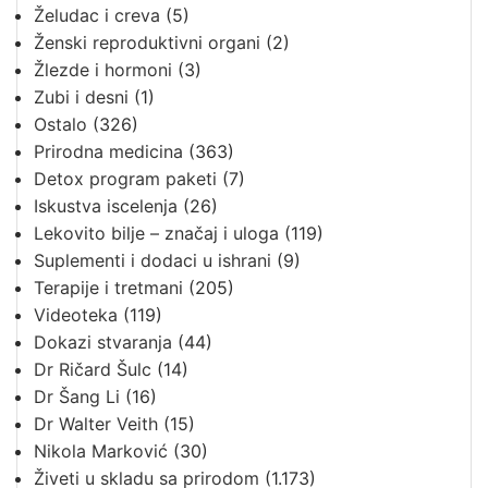
Želudac i creva
(5)
Ženski reproduktivni organi
(2)
Žlezde i hormoni
(3)
Zubi i desni
(1)
Ostalo
(326)
Prirodna medicina
(363)
Detox program paketi
(7)
Iskustva iscelenja
(26)
Lekovito bilje – značaj i uloga
(119)
Suplementi i dodaci u ishrani
(9)
Terapije i tretmani
(205)
Videoteka
(119)
Dokazi stvaranja
(44)
Dr Ričard Šulc
(14)
Dr Šang Li
(16)
Dr Walter Veith
(15)
Nikola Marković
(30)
Živeti u skladu sa prirodom
(1.173)