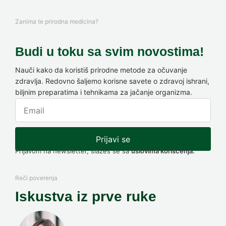
Zanima te prirodna medicina?
Budi u toku sa svim novostima!
Nauči kako da koristiš prirodne metode za očuvanje
zdravlja. Redovno šaljemo korisne savete o zdravoj ishrani,
biljnim preparatima i tehnikama za jačanje organizma.
Prijavi se
Prijavom na newsletter, slažeš se sa
uslovima korišćenja.
Reči poverenja
Iskustva iz prve ruke