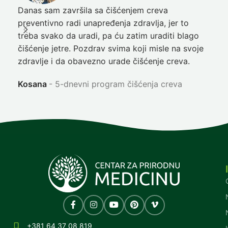
Danas sam završila sa čišćenjem creva
Pre
preventivno radi unapređenja zdravlja, jer to
poč
treba svako da uradi, pa ću zatim uraditi blago
nep
čišćenje jetre. Pozdrav svima koji misle na svoje
sja
zdravlje i da obavezno urade čišćenje creva.
Ni
Kosana
5-dnevni program čišćenja creva
+381 64 37 08 819