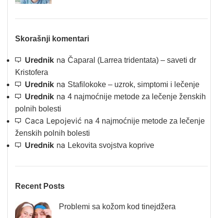
Skorašnji komentari
Urednik
na
Čaparal (Larrea tridentata) – saveti dr
Kristofera
Urednik
na
Stafilokoke – uzrok, simptomi i lečenje
Urednik
na
4 najmoćnije metode za lečenje ženskih
polnih bolesti
Caca Lepojević
na
4 najmoćnije metode za lečenje
ženskih polnih bolesti
Urednik
na
Lekovita svojstva koprive
Recent Posts
Problemi sa kožom kod tinejdžera