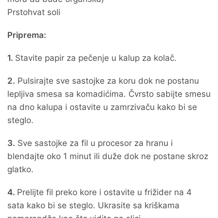
Prstohvat soli
Priprema:
1.
Stavite papir za pečenje u kalup za kolač.
2.
Pulsirajte sve sastojke za koru dok ne postanu
lepljiva smesa sa komadićima. Čvrsto sabijte smesu
na dno kalupa i ostavite u zamrzivaču kako bi se
steglo.
3.
Sve sastojke za fil u procesor za hranu i
blendajte oko 1 minut ili duže dok ne postane skroz
glatko.
4.
Prelijte fil preko kore i ostavite u frižider na 4
sata kako bi se steglo. Ukrasite sa kriškama