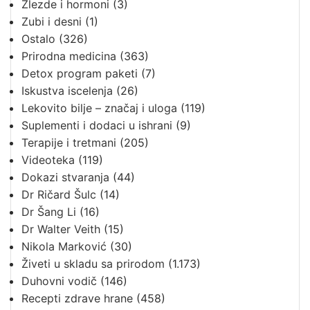
Žlezde i hormoni
(3)
Zubi i desni
(1)
Ostalo
(326)
Prirodna medicina
(363)
Detox program paketi
(7)
Iskustva iscelenja
(26)
Lekovito bilje – značaj i uloga
(119)
Suplementi i dodaci u ishrani
(9)
Terapije i tretmani
(205)
Videoteka
(119)
Dokazi stvaranja
(44)
Dr Ričard Šulc
(14)
Dr Šang Li
(16)
Dr Walter Veith
(15)
Nikola Marković
(30)
Živeti u skladu sa prirodom
(1.173)
Duhovni vodič
(146)
Recepti zdrave hrane
(458)