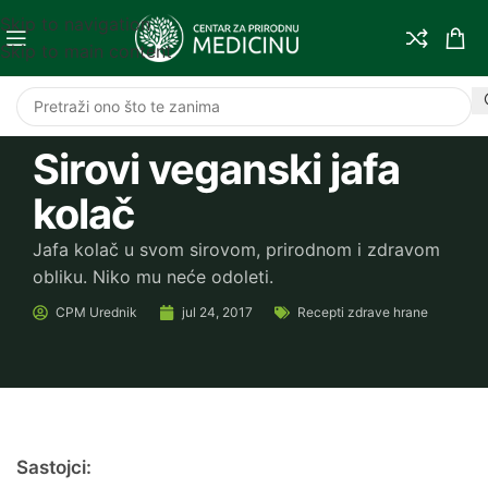
Skip to navigation
Skip to main content
Sirovi veganski jafa
kolač
Jafa kolač u svom sirovom, prirodnom i zdravom
obliku. Niko mu neće odoleti.
CPM
Urednik
jul 24, 2017
Recepti zdrave hrane
Sastojci: