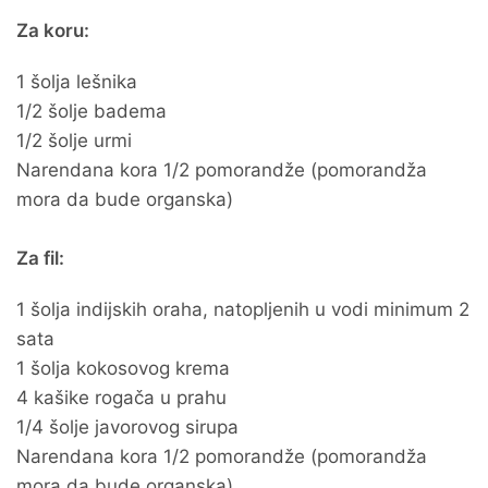
Za koru:
1 šolja lešnika
1/2 šolje badema
1/2 šolje urmi
Narendana kora 1/2 pomorandže (pomorandža
mora da bude organska)
Za fil:
1 šolja indijskih oraha, natopljenih u vodi minimum 2
sata
1 šolja kokosovog krema
4 kašike rogača u prahu
1/4 šolje javorovog sirupa
Narendana kora 1/2 pomorandže (pomorandža
mora da bude organska)