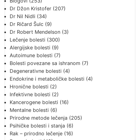
Blogovi
(253)
Dr Džon Kristofer
(207)
Dr Nil Nidli
(34)
Dr Ričard Šulc
(9)
Dr Robert Mendelson
(3)
Lečenje bolesti
(300)
Alergijske bolesti
(9)
Autoimune bolesti
(7)
Bolesti povezane sa ishranom
(7)
Degenerativne bolesti
(4)
Endokrine i metaboličke bolesti
(4)
Hronične bolesti
(2)
Infektivne bolesti
(2)
Kancerogene bolesti
(16)
Mentalne bolesti
(6)
Prirodne metode lečenja
(205)
Psihičke bolesti i stanja
(6)
Rak – prirodno lečenje
(16)