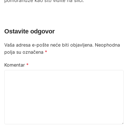
pomorandže kao što vidite na slici.
Ostavite odgovor
Vaša adresa e-pošte neće biti objavljena.
Neophodna
polja su označena
*
Komentar
*