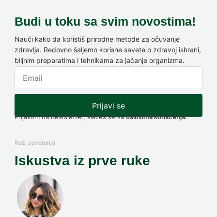
Budi u toku sa svim novostima!
Nauči kako da koristiš prirodne metode za očuvanje
zdravlja. Redovno šaljemo korisne savete o zdravoj ishrani,
biljnim preparatima i tehnikama za jačanje organizma.
Prijavi se
Prijavom na newsletter, slažeš se sa
uslovima korišćenja.
Reči poverenja
Iskustva iz prve ruke