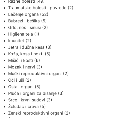
Razne bolesti
(49)
Traumatske bolesti i povrede
(2)
Lečenje organa
(52)
Bubrezi i bešika
(5)
Grlo, nos i sinusi
(2)
Higijena tela
(1)
Imunitet
(2)
Jetra i žučna kesa
(3)
Koža, kosa i nokti
(5)
Mišići i kosti
(6)
Mozak i nervi
(3)
Muški reproduktivni organi
(2)
Oči i uši
(2)
Ostali organi
(5)
Pluća i organi za disanje
(3)
Srce i krvni sudovi
(3)
Želudac i creva
(5)
Ženski reproduktivni organi
(2)