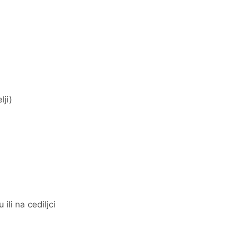
lji)
li na cediljci