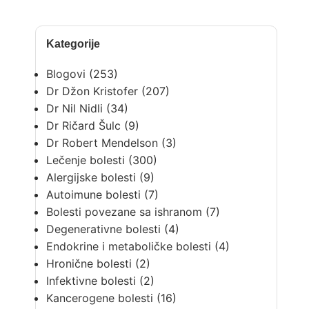
Kategorije
Blogovi
(253)
Dr Džon Kristofer
(207)
Dr Nil Nidli
(34)
Dr Ričard Šulc
(9)
Dr Robert Mendelson
(3)
Lečenje bolesti
(300)
Alergijske bolesti
(9)
Autoimune bolesti
(7)
Bolesti povezane sa ishranom
(7)
Degenerativne bolesti
(4)
Endokrine i metaboličke bolesti
(4)
Hronične bolesti
(2)
Infektivne bolesti
(2)
Kancerogene bolesti
(16)