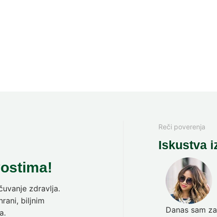
Reči poverenja
Iskustva i
vostima!
uvanje zdravlja.
rani, biljnim
Danas sam zav
a.