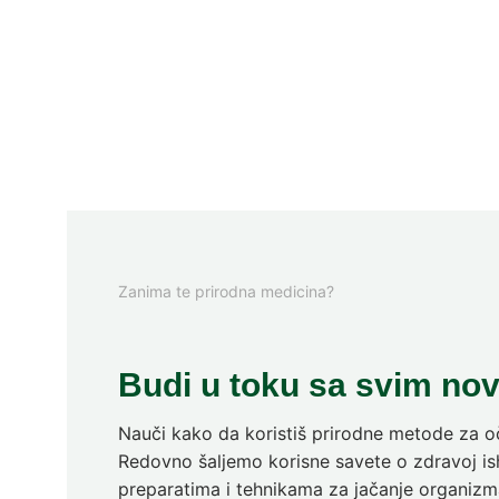
Zanima te prirodna medicina?
Budi u toku sa svim no
Nauči kako da koristiš prirodne metode za oč
Redovno šaljemo korisne savete o zdravoj ish
preparatima i tehnikama za jačanje organizm