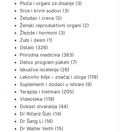
Pluća i organi za disanje
(3)
Srce i krvni sudovi
(3)
Želudac i creva
(5)
Ženski reproduktivni organi
(2)
Žlezde i hormoni
(3)
Zubi i desni
(1)
Ostalo
(326)
Prirodna medicina
(363)
Detox program paketi
(7)
Iskustva iscelenja
(26)
Lekovito bilje – značaj i uloga
(119)
Suplementi i dodaci u ishrani
(9)
Terapije i tretmani
(205)
Videoteka
(119)
Dokazi stvaranja
(44)
Dr Ričard Šulc
(14)
Dr Šang Li
(16)
Dr Walter Veith
(15)