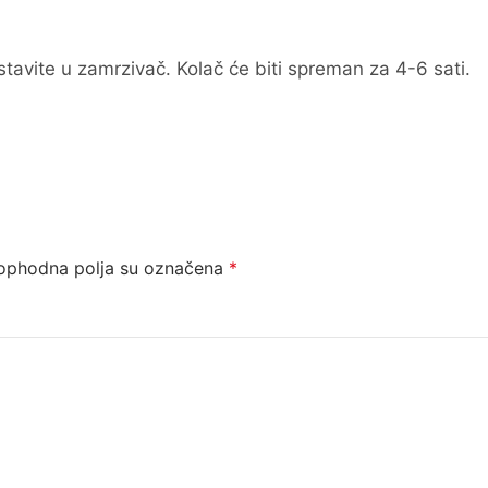
stavite u zamrzivač. Kolač će biti spreman za 4-6 sati.
ophodna polja su označena
*