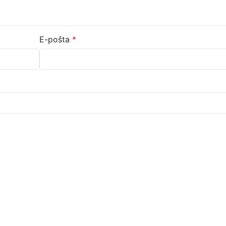
E-pošta
*