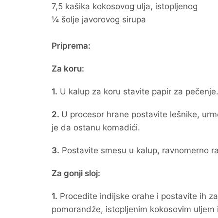
7,5 kašika kokosovog ulja, istopljenog
¼ šolje javorovog sirupa
Priprema:
Za koru:
1.
U kalup za koru stavite papir za pečenje
2.
U procesor hrane postavite lešnike, urme
je da ostanu komadići.
3.
Postavite smesu u kalup, ravnomerno ras
Za gonji sloj:
1.
Procedite indijske orahe i postavite i
pomorandže, istopljenim kokosovim uljem i