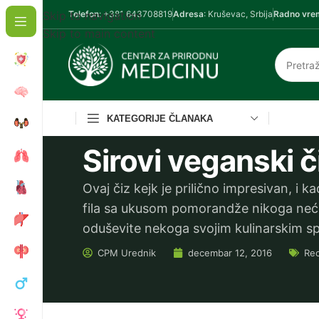
Skip to navigation
Telefon
: +381 643708819
Adresa
: Kruševac, Srbija
Radno vre
Skip to main content
KATEGORIJE ČLANAKA
Sirovi veganski 
Ovaj čiz kejk je prilično impresivan, i k
fila sa ukusom pomorandže nikoga neće
oduševite nekoga svojim kulinarskim 
CPM
Urednik
decembar 12, 2016
Rec