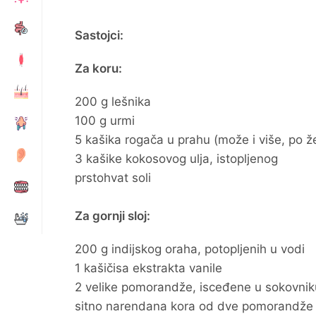
Sastojci:
Za koru:
200 g lešnika
100 g urmi
5 kašika rogača u prahu (može i više, po že
3 kašike kokosovog ulja, istopljenog
prstohvat soli
Za gornji sloj:
200 g indijskog oraha, potopljenih u vodi
1 kašičisa ekstrakta vanile
2 velike pomorandže, isceđene u sokovniku i
sitno narendana kora od dve pomorandže