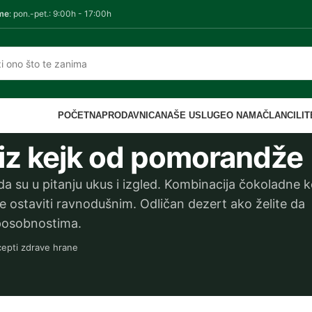
me
: pon.-pet.: 9:00h - 17:00h
POČETNA
PRODAVNICA
NAŠE USLUGE
O NAMA
ČLANCI
LI
čiz kejk od pomorandže
ada su u pitanju ukus i izgled. Kombinacija čokoladne k
 ostaviti ravnodušnim. Odličan dezert ako želite da
sposobnostima.
epti zdrave hrane