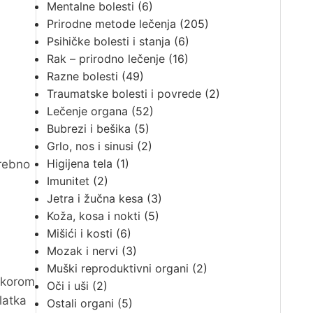
Mentalne bolesti
(6)
Prirodne metode lečenja
(205)
Psihičke bolesti i stanja
(6)
Rak – prirodno lečenje
(16)
Razne bolesti
(49)
Traumatske bolesti i povrede
(2)
Lečenje organa
(52)
Bubrezi i bešika
(5)
Grlo, nos i sinusi
(2)
Higijena tela
(1)
trebno
Imunitet
(2)
Jetra i žučna kesa
(3)
Koža, kosa i nokti
(5)
Mišići i kosti
(6)
Mozak i nervi
(3)
Muški reproduktivni organi
(2)
 korom
Oči i uši
(2)
latka
Ostali organi
(5)