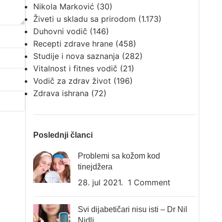
Nikola Marković
(30)
Živeti u skladu sa prirodom
(1.173)
Duhovni vodič
(146)
Recepti zdrave hrane
(458)
Studije i nova saznanja
(282)
Vitalnost i fitnes vodič
(21)
Vodič za zdrav život
(196)
Zdrava ishrana
(72)
Poslednji članci
Problemi sa kožom kod
tinejdžera
28. jul 2021.
1 Comment
Svi dijabetičari nisu isti – Dr Nil
Nidli