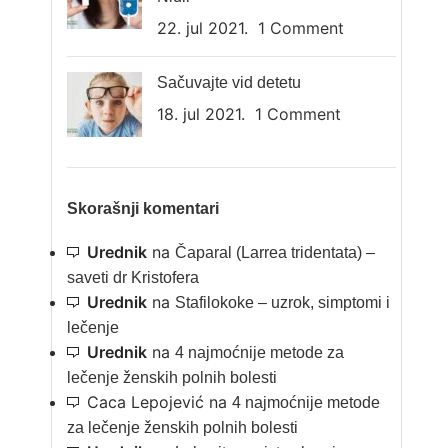
22. jul 2021.
1 Comment
Sačuvajte vid detetu
18. jul 2021.
1 Comment
Skorašnji komentari
Urednik
na
Čaparal (Larrea tridentata) –
saveti dr Kristofera
Urednik
na
Stafilokoke – uzrok, simptomi i
lečenje
Urednik
na
4 najmoćnije metode za
lečenje ženskih polnih bolesti
Caca Lepojević
na
4 najmoćnije metode
za lečenje ženskih polnih bolesti