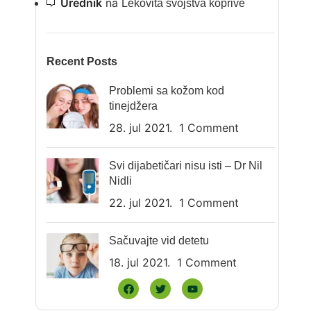
Urednik
na
Lekovita svojstva koprive
Recent Posts
Problemi sa kožom kod
tinejdžera
28. jul 2021.
1 Comment
Svi dijabetičari nisu isti – Dr Nil
Nidli
22. jul 2021.
1 Comment
Sačuvajte vid detetu
18. jul 2021.
1 Comment