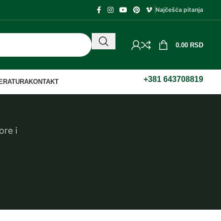
Najčešća pitanja
0.00
RSD
+381 643708819
TERATURA
KONTAKT
ore i