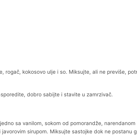
.
, rogač, kokosovo ulje i so. Miksujte, ali ne previše, po
poredite, dobro sabijte i stavite u zamrzivač.
h zajedno sa vanilom, sokom od pomorandže, narendanom
 javorovim sirupom. Miksujte sastojke dok ne postanu g