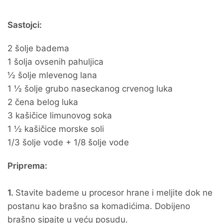
Sastojci:
2 šolje badema
1 šolja ovsenih pahuljica
½ šolje mlevenog lana
1 ½ šolje grubo naseckanog crvenog luka
2 čena belog luka
3 kašičice limunovog soka
1 ½ kašičice morske soli
1/3 šolje vode + 1/8 šolje vode
Priprema:
1.
Stavite bademe u procesor hrane i meljite dok ne
postanu kao brašno sa komadićima. Dobijeno
brašno sipajte u veću posudu.