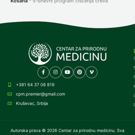
Kosana
5-dnevni program čišćenja creva
+381 64 37 08 819
cpm.premier@gmail.com
Kruševac, Srbija
Autorska prava © 2026 Centar za prirodnu medicinu. Sva