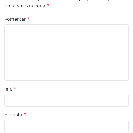
polja su označena
*
Komentar
*
Ime
*
E-pošta
*