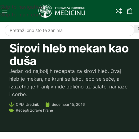
Skip to navigation
Skip to main content
Sirovi hleb mekan kao
duša
Jedan od najboljih recepata za sirovi hleb. Ovaj
hleb je mekan, ne kruni se lako, lepo se seče, a
izuzetno je hranljiv i ide odlično uz salate, namaze
i čorbe.
CPM
Urednik
decembar 15, 2016
Recepti zdrave hrane