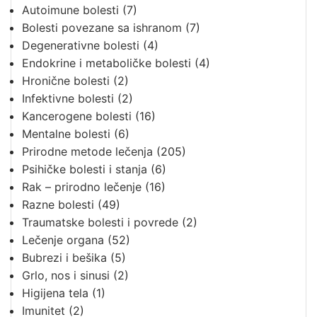
Autoimune bolesti
(7)
Bolesti povezane sa ishranom
(7)
Degenerativne bolesti
(4)
Endokrine i metaboličke bolesti
(4)
Hronične bolesti
(2)
Infektivne bolesti
(2)
Kancerogene bolesti
(16)
Mentalne bolesti
(6)
Prirodne metode lečenja
(205)
Psihičke bolesti i stanja
(6)
Rak – prirodno lečenje
(16)
Razne bolesti
(49)
Traumatske bolesti i povrede
(2)
Lečenje organa
(52)
Bubrezi i bešika
(5)
Grlo, nos i sinusi
(2)
Higijena tela
(1)
Imunitet
(2)