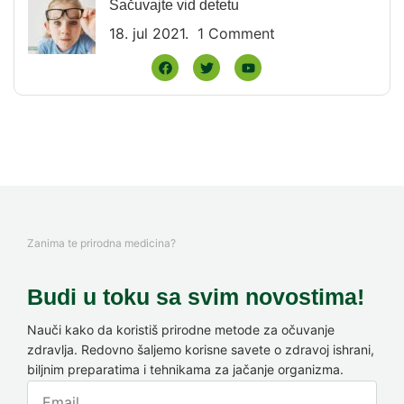
Sačuvajte vid detetu
18. jul 2021.
1 Comment
Zanima te prirodna medicina?
Budi u toku sa svim novostima!
Nauči kako da koristiš prirodne metode za očuvanje
zdravlja. Redovno šaljemo korisne savete o zdravoj ishrani,
biljnim preparatima i tehnikama za jačanje organizma.