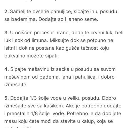
2.
Sameljite ovsene pahuljice, sipajte ih u posudu
sa bademima. Dodajte so i laneno seme.
3.
U očišćen procesor hrane, dodajte crveni luk, beli
luk i sok od limuna. Miksujte dok se potpuno ne
isitni i dok ne postane kao gušća tečnost koju
bukvalno možete sipati.
4.
Sipajte mešavinu iz secka u posudu sa suvom
mešavinom od badema, lana i pahuljica, i dobro
izmešajte.
5.
Dodajte 1/3 šolje vode u veliku posudu. Dobro
izmešajte sve sa kašikom. Ako je potrebno dodajte
i preostalih 1/8 šolje vode. Potrebno je da dobijete
masu koju ćete moći da stavite u kalup, koja se