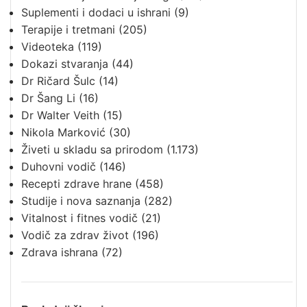
Suplementi i dodaci u ishrani
(9)
Terapije i tretmani
(205)
Videoteka
(119)
Dokazi stvaranja
(44)
Dr Ričard Šulc
(14)
Dr Šang Li
(16)
Dr Walter Veith
(15)
Nikola Marković
(30)
Živeti u skladu sa prirodom
(1.173)
Duhovni vodič
(146)
Recepti zdrave hrane
(458)
Studije i nova saznanja
(282)
Vitalnost i fitnes vodič
(21)
Vodič za zdrav život
(196)
Zdrava ishrana
(72)