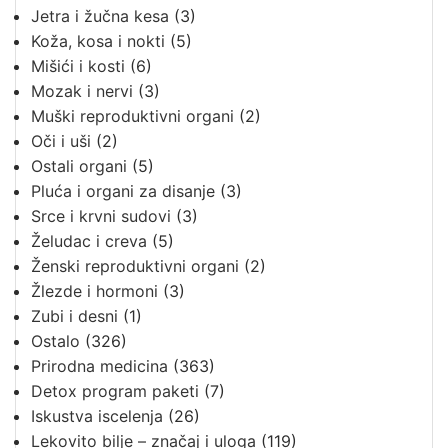
Jetra i žučna kesa
(3)
Koža, kosa i nokti
(5)
Mišići i kosti
(6)
Mozak i nervi
(3)
Muški reproduktivni organi
(2)
Oči i uši
(2)
Ostali organi
(5)
Pluća i organi za disanje
(3)
Srce i krvni sudovi
(3)
Želudac i creva
(5)
Ženski reproduktivni organi
(2)
Žlezde i hormoni
(3)
Zubi i desni
(1)
Ostalo
(326)
Prirodna medicina
(363)
Detox program paketi
(7)
Iskustva iscelenja
(26)
Lekovito bilje – značaj i uloga
(119)