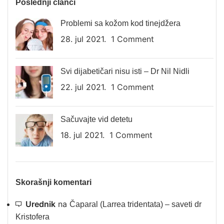
Poslednji članci
Problemi sa kožom kod tinejdžera
28. jul 2021.
1 Comment
Svi dijabetičari nisu isti – Dr Nil Nidli
22. jul 2021.
1 Comment
Sačuvajte vid detetu
18. jul 2021.
1 Comment
Skorašnji komentari
Urednik
na
Čaparal (Larrea tridentata) – saveti dr
Kristofera