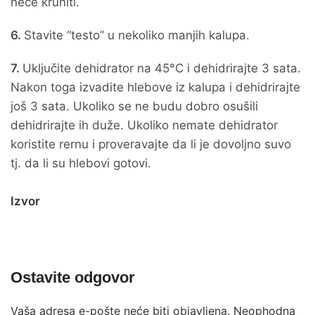
neće kruniti.
6.
Stavite “testo” u nekoliko manjih kalupa.
7.
Uključite dehidrator na 45°C i dehidrirajte 3 sata.
Nakon toga izvadite hlebove iz kalupa i dehidrirajte
još 3 sata. Ukoliko se ne budu dobro osušili
dehidrirajte ih duže. Ukoliko nemate dehidrator
koristite rernu i proveravajte da li je dovoljno suvo
tj. da li su hlebovi gotovi.
Izvor
Ostavite odgovor
Vaša adresa e-pošte neće biti objavljena.
Neophodna