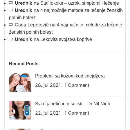
Urednik
na
Stafilokoke – uzrok, simptomi i lečenje
Urednik
na
4 najmoćnije metode za lečenje ženskih
polnih bolesti
Caca Lepojević
na
4 najmoćnije metode za lečenje
ženskih polnih bolesti
Urednik
na
Lekovita svojstva koprive
Recent Posts
Problemi sa kožom kod tinejdžera
28. jul 2021.
1 Comment
Svi dijabetičari nisu isti – Dr Nil Nidli
22. jul 2021.
1 Comment