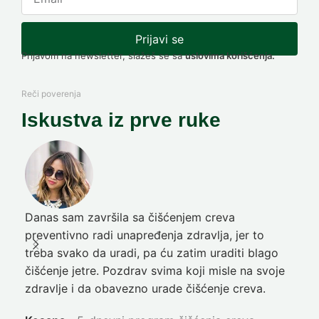
Prijavi se
Prijavom na newsletter, slažeš se sa
uslovima korišćenja.
Reči poverenja
Iskustva iz prve ruke
Danas sam završila sa čišćenjem creva
Pre
preventivno radi unapređenja zdravlja, jer to
poč
treba svako da uradi, pa ću zatim uraditi blago
nep
čišćenje jetre. Pozdrav svima koji misle na svoje
sja
zdravlje i da obavezno urade čišćenje creva.
Ni