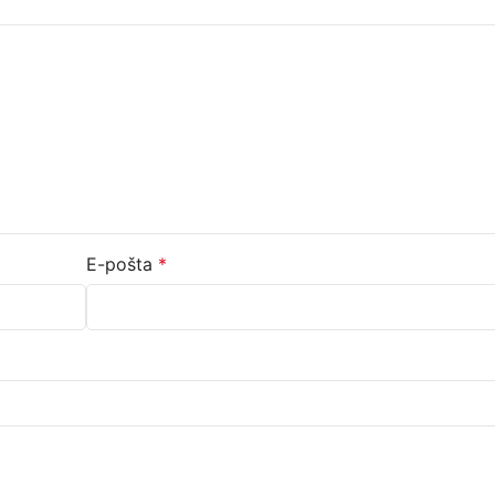
E-pošta
*