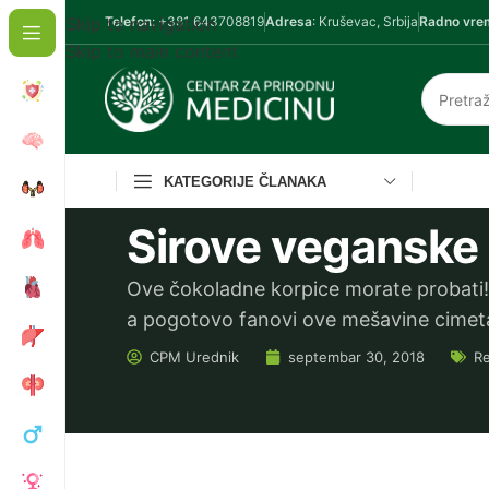
Skip to navigation
Telefon
: +381 643708819
Adresa
: Kruševac, Srbija
Radno vre
Skip to main content
KATEGORIJE ČLANAKA
Sirove veganske
Ove čokoladne korpice morate probati!
a pogotovo fanovi ove mešavine cimeta
CPM
Urednik
septembar 30, 2018
Re