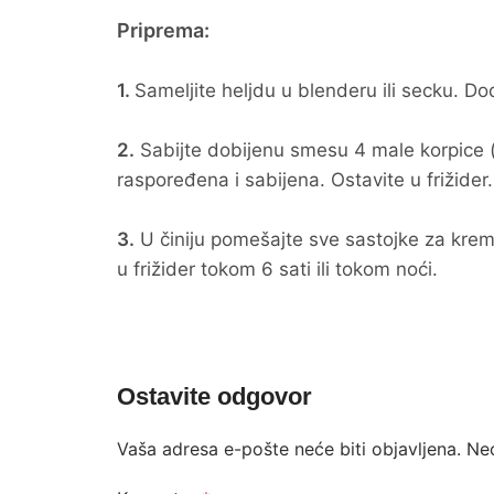
Priprema:
1.
Sameljite heljdu u blenderu ili secku. Do
2.
Sabijte dobijenu smesu 4 male korpice 
raspoređena i sabijena. Ostavite u frižider.
3.
U činiju pomešajte sve sastojke za krem 
u frižider tokom 6 sati ili tokom noći.
Ostavite odgovor
Vaša adresa e-pošte neće biti objavljena.
Ne