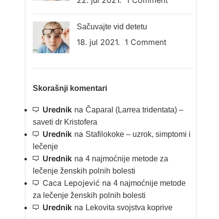
22. jul 2021.
1 Comment
Sačuvajte vid detetu
18. jul 2021.
1 Comment
Skorašnji komentari
Urednik
na
Čaparal (Larrea tridentata) –
saveti dr Kristofera
Urednik
na
Stafilokoke – uzrok, simptomi i
lečenje
Urednik
na
4 najmoćnije metode za
lečenje ženskih polnih bolesti
Caca Lepojević
na
4 najmoćnije metode
za lečenje ženskih polnih bolesti
Urednik
na
Lekovita svojstva koprive