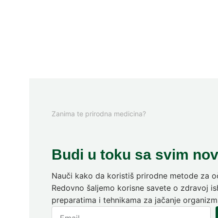
Zanima te prirodna medicina?
Budi u toku sa svim no
Nauči kako da koristiš prirodne metode za oč
Redovno šaljemo korisne savete o zdravoj ish
preparatima i tehnikama za jačanje organizm