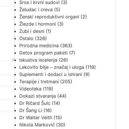
Srce i krvni sudovi
(3)
Želudac i creva
(5)
Ženski reproduktivni organi
(2)
Žlezde i hormoni
(3)
Zubi i desni
(1)
Ostalo
(326)
Prirodna medicina
(363)
Detox program paketi
(7)
Iskustva iscelenja
(26)
Lekovito bilje – značaj i uloga
(119)
Suplementi i dodaci u ishrani
(9)
Terapije i tretmani
(205)
Videoteka
(119)
Dokazi stvaranja
(44)
Dr Ričard Šulc
(14)
Dr Šang Li
(16)
Dr Walter Veith
(15)
Nikola Marković
(30)