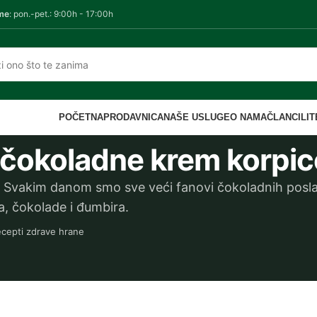
me
: pon.-pet.: 9:00h - 17:00h
POČETNA
PRODAVNICA
NAŠE USLUGE
O NAMA
ČLANCI
LI
 čokoladne krem korpic
 Svakim danom smo sve veći fanovi čokoladnih posla
, čokolade i đumbira.
cepti zdrave hrane