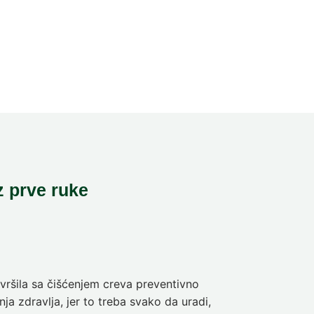
z prve ruke
ršila sa čišćenjem creva preventivno
Pre deset dan
ja zdravlja, jer to treba svako da uradi,
sam da se pra