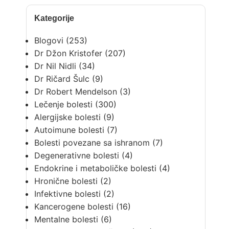
Kategorije
Blogovi
(253)
Dr Džon Kristofer
(207)
Dr Nil Nidli
(34)
Dr Ričard Šulc
(9)
Dr Robert Mendelson
(3)
Lečenje bolesti
(300)
Alergijske bolesti
(9)
Autoimune bolesti
(7)
Bolesti povezane sa ishranom
(7)
Degenerativne bolesti
(4)
Endokrine i metaboličke bolesti
(4)
Hronične bolesti
(2)
Infektivne bolesti
(2)
Kancerogene bolesti
(16)
Mentalne bolesti
(6)