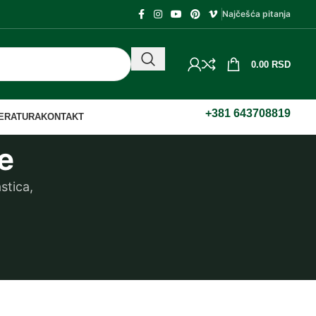
Najčešća pitanja
0.00
RSD
+381 643708819
TERATURA
KONTAKT
e
stica,