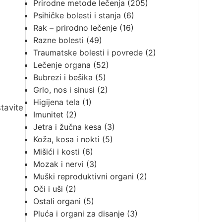
Prirodne metode lečenja
(205)
Psihičke bolesti i stanja
(6)
Rak – prirodno lečenje
(16)
Razne bolesti
(49)
Traumatske bolesti i povrede
(2)
Lečenje organa
(52)
Bubrezi i bešika
(5)
Grlo, nos i sinusi
(2)
Higijena tela
(1)
tavite
Imunitet
(2)
Jetra i žučna kesa
(3)
Koža, kosa i nokti
(5)
Mišići i kosti
(6)
Mozak i nervi
(3)
Muški reproduktivni organi
(2)
Oči i uši
(2)
Ostali organi
(5)
Pluća i organi za disanje
(3)