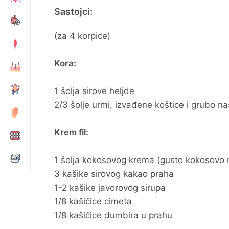
Sastojci:
(za 4 korpice)
Kora:
1 šolja sirove heljde
2/3 šolje urmi, izvađene koštice i grubo n
Krem fil:
1 šolja kokosovog krema (gusto kokosovo 
3 kašike sirovog kakao praha
1-2 kašike javorovog sirupa
1/8 kašičice cimeta
1/8 kašičice đumbira u prahu