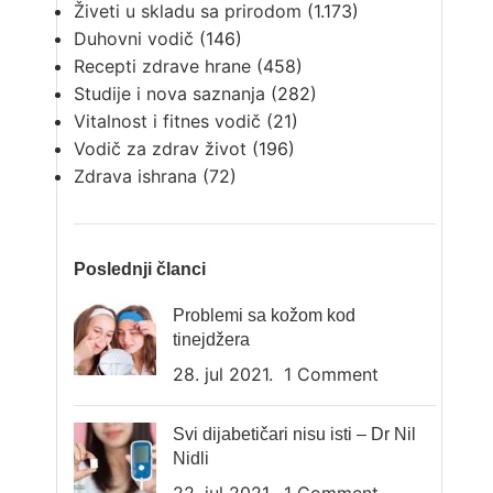
Živeti u skladu sa prirodom
(1.173)
Duhovni vodič
(146)
Recepti zdrave hrane
(458)
Studije i nova saznanja
(282)
Vitalnost i fitnes vodič
(21)
Vodič za zdrav život
(196)
Zdrava ishrana
(72)
Poslednji članci
Problemi sa kožom kod
tinejdžera
28. jul 2021.
1 Comment
Svi dijabetičari nisu isti – Dr Nil
Nidli