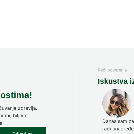
Reči poverenja
Iskustva i
vostima!
uvanje zdravlja.
rani, biljnim
Danas sam zav
a.
radi unapređen
Prijavi se