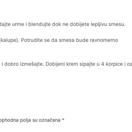
dajte urme i blendujte dok ne dobijete lepljivu smesu.
(kalupe). Potrudite se da smesa bude ravnomerno
i dobro izmešajte. Dobijeni krem sipajte u 4 korpice i os
ophodna polja su označena
*