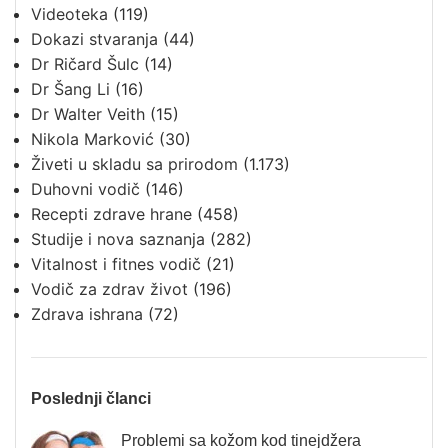
Videoteka
(119)
Dokazi stvaranja
(44)
Dr Ričard Šulc
(14)
Dr Šang Li
(16)
Dr Walter Veith
(15)
Nikola Marković
(30)
Živeti u skladu sa prirodom
(1.173)
Duhovni vodič
(146)
Recepti zdrave hrane
(458)
Studije i nova saznanja
(282)
Vitalnost i fitnes vodič
(21)
Vodič za zdrav život
(196)
Zdrava ishrana
(72)
Poslednji članci
Problemi sa kožom kod tinejdžera