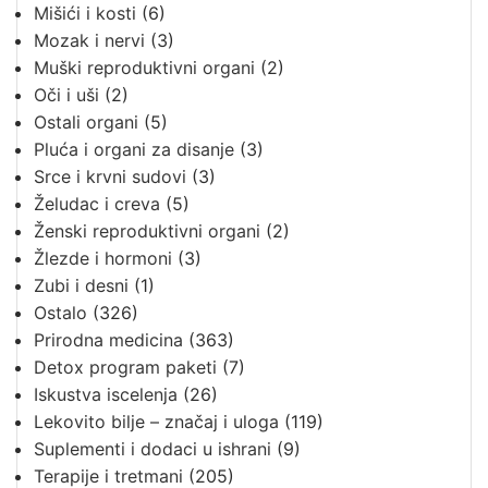
Mišići i kosti
(6)
Mozak i nervi
(3)
Muški reproduktivni organi
(2)
Oči i uši
(2)
Ostali organi
(5)
Pluća i organi za disanje
(3)
Srce i krvni sudovi
(3)
Želudac i creva
(5)
Ženski reproduktivni organi
(2)
Žlezde i hormoni
(3)
Zubi i desni
(1)
Ostalo
(326)
Prirodna medicina
(363)
Detox program paketi
(7)
Iskustva iscelenja
(26)
Lekovito bilje – značaj i uloga
(119)
Suplementi i dodaci u ishrani
(9)
Terapije i tretmani
(205)