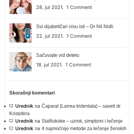
28. jul 2021.
1 Comment
Svi dijabetičari nisu isti – Dr Nil Nidli
22. jul 2021.
1 Comment
Sačuvajte vid detetu
18. jul 2021.
1 Comment
Skorašnji komentari
Urednik
na
Čaparal (Larrea tridentata) – saveti dr
Kristofera
Urednik
na
Stafilokoke – uzrok, simptomi i lečenje
Urednik
na
4 najmoćnije metode za lečenje ženskih