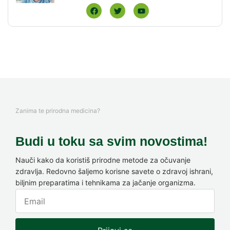
Zanima te prirodna medicina?
Budi u toku sa svim novostima!
Nauči kako da koristiš prirodne metode za očuvanje
zdravlja. Redovno šaljemo korisne savete o zdravoj ishrani,
biljnim preparatima i tehnikama za jačanje organizma.