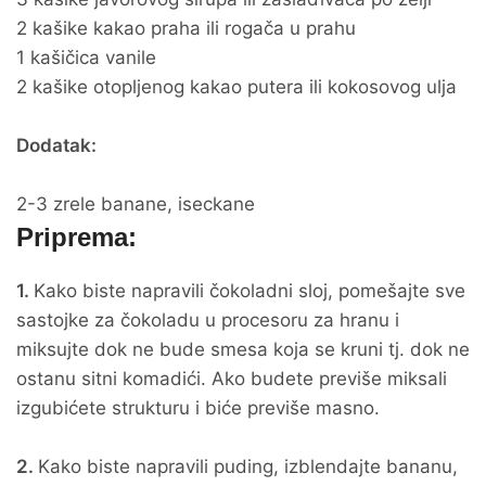
2 kašike kakao praha ili rogača u prahu
1 kašičica vanile
2 kašike otopljenog kakao putera ili kokosovog ulja
Dodatak:
2-3 zrele banane, iseckane
Priprema:
1.
Kako biste napravili čokoladni sloj, pomešajte sve
sastojke za čokoladu u procesoru za hranu i
miksujte dok ne bude smesa koja se kruni tj. dok ne
ostanu sitni komadići. Ako budete previše miksali
izgubićete strukturu i biće previše masno.
2.
Kako biste napravili puding, izblendajte bananu,