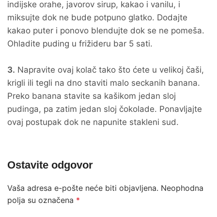
indijske orahe, javorov sirup, kakao i vanilu, i
miksujte dok ne bude potpuno glatko. Dodajte
kakao puter i ponovo blendujte dok se ne pomeša.
Ohladite puding u frižideru bar 5 sati.
3.
Napravite ovaj kolač tako što ćete u velikoj čaši,
krigli ili tegli na dno staviti malo seckanih banana.
Preko banana stavite sa kašikom jedan sloj
pudinga, pa zatim jedan sloj čokolade. Ponavljajte
ovaj postupak dok ne napunite stakleni sud.
Ostavite odgovor
Vaša adresa e-pošte neće biti objavljena.
Neophodna
polja su označena
*