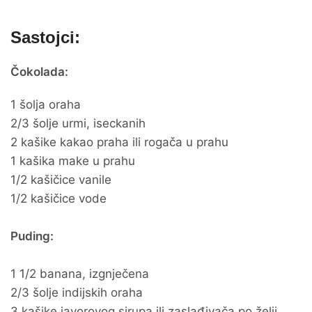
Sastojci:
Čokolada:
1 šolja oraha
2/3 šolje urmi, iseckanih
2 kašike kakao praha ili rogača u prahu
1 kašika make u prahu
1/2 kašičice vanile
1/2 kašičice vode
Puding:
1 1/2 banana, izgnječena
2/3 šolje indijskih oraha
3 kašike javorovog sirupa ili zaslađivača po želji