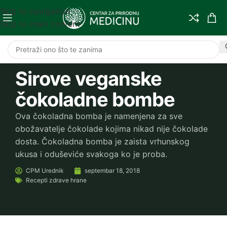
Skip to navigation
Skip to main content
Sirove veganske
čokoladne bombe
Ova čokoladna bomba je namenjena za sve
obožavatelje čokolade kojima nikad nije čokolade
dosta. Čokoladna bomba je zaista vrhunskog
ukusa i oduševiće svakoga ko je proba.
CPM
Urednik
septembar 18, 2018
Recepti zdrave hrane