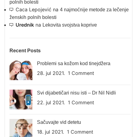
polnih bolesti
Caca Lepojević
na
4 najmoćnije metode za lečenje
ženskih polnih bolesti
Urednik
na
Lekovita svojstva koprive
Recent Posts
Problemi sa kožom kod tinejdžera
28. jul 2021.
1 Comment
Svi dijabetičari nisu isti – Dr Nil Nidli
22. jul 2021.
1 Comment
Sačuvajte vid detetu
18. jul 2021.
1 Comment