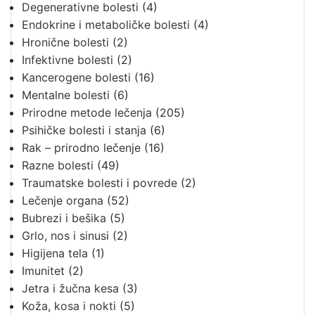
Degenerativne bolesti
(4)
Endokrine i metaboličke bolesti
(4)
Hronične bolesti
(2)
Infektivne bolesti
(2)
Kancerogene bolesti
(16)
Mentalne bolesti
(6)
Prirodne metode lečenja
(205)
Psihičke bolesti i stanja
(6)
Rak – prirodno lečenje
(16)
Razne bolesti
(49)
Traumatske bolesti i povrede
(2)
Lečenje organa
(52)
Bubrezi i bešika
(5)
Grlo, nos i sinusi
(2)
Higijena tela
(1)
Imunitet
(2)
Jetra i žučna kesa
(3)
Koža, kosa i nokti
(5)