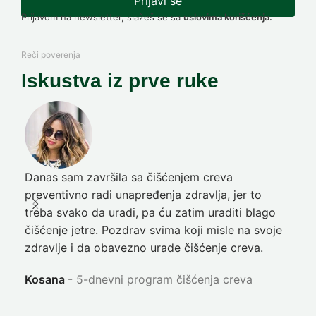
Prijavi se
Prijavom na newsletter, slažeš se sa
uslovima korišćenja.
Reči poverenja
Iskustva iz prve ruke
Danas sam završila sa čišćenjem creva
Pre
preventivno radi unapređenja zdravlja, jer to
poč
treba svako da uradi, pa ću zatim uraditi blago
nep
čišćenje jetre. Pozdrav svima koji misle na svoje
sja
zdravlje i da obavezno urade čišćenje creva.
Ni
Kosana
5-dnevni program čišćenja creva