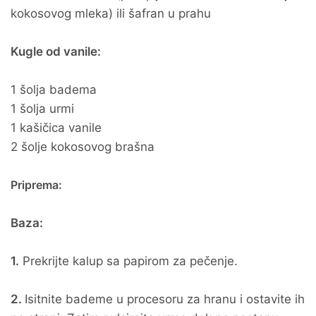
kokosovog mleka) ili šafran u prahu
Kugle od vanile:
1 šolja badema
1 šolja urmi
1 kašičica vanile
2 šolje kokosovog brašna
Priprema:
Baza:
1.
Prekrijte kalup sa papirom za pečenje.
2.
Isitnite bademe u procesoru za hranu i ostavite ih