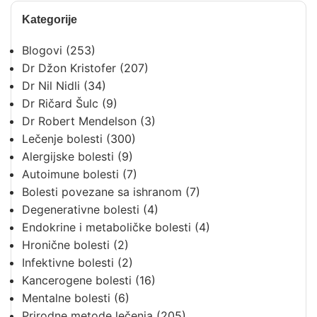
Kategorije
Blogovi
(253)
Dr Džon Kristofer
(207)
Dr Nil Nidli
(34)
Dr Ričard Šulc
(9)
Dr Robert Mendelson
(3)
Lečenje bolesti
(300)
Alergijske bolesti
(9)
Autoimune bolesti
(7)
Bolesti povezane sa ishranom
(7)
Degenerativne bolesti
(4)
Endokrine i metaboličke bolesti
(4)
Hronične bolesti
(2)
Infektivne bolesti
(2)
Kancerogene bolesti
(16)
Mentalne bolesti
(6)
Prirodne metode lečenja
(205)