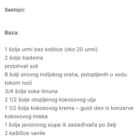
Sastojci:
Baza:
1 šolja urmi bez koštice (oko 20 urmi)
2 šolje badema
prstohvat soli
8 šolji sirovog indijskog oraha, potopljenih u vodu
tokom noći
3/4 šolje soka limuna
2 1/2 šolje otopljenog kokosovog ulja
1 1/2 šolja kokosovog krema – gusti deo iz konzerve
kokosovog mleka
1 šolja javorovog siupa ili zaslađivača po želji
2 kašičice vanile