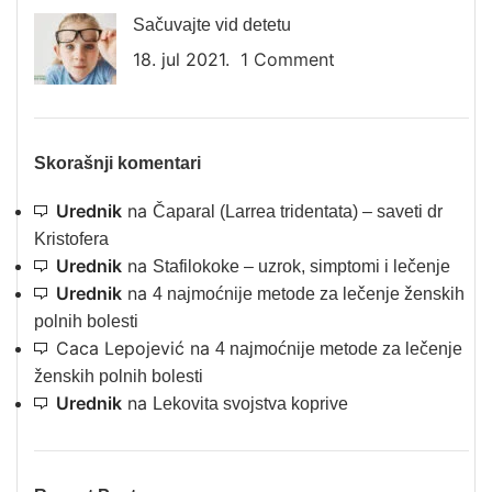
Sačuvajte vid detetu
18. jul 2021.
1 Comment
Skorašnji komentari
Urednik
na
Čaparal (Larrea tridentata) – saveti dr
Kristofera
Urednik
na
Stafilokoke – uzrok, simptomi i lečenje
Urednik
na
4 najmoćnije metode za lečenje ženskih
polnih bolesti
Caca Lepojević
na
4 najmoćnije metode za lečenje
ženskih polnih bolesti
Urednik
na
Lekovita svojstva koprive