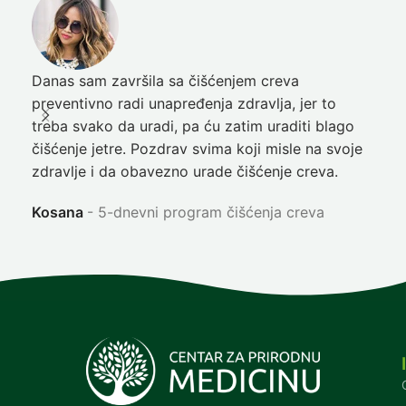
Danas sam završila sa čišćenjem creva
Pre
preventivno radi unapređenja zdravlja, jer to
poč
treba svako da uradi, pa ću zatim uraditi blago
nep
čišćenje jetre. Pozdrav svima koji misle na svoje
sja
zdravlje i da obavezno urade čišćenje creva.
Ni
Kosana
5-dnevni program čišćenja creva