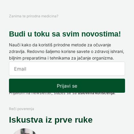
Zanima te prirodna medicina?
Budi u toku sa svim novostima!
Nauči kako da koristiš prirodne metode za očuvanje
zdravlja. Redovno šaljemo korisne savete o zdravoj ishrani,
biljnim preparatima i tehnikama za jačanje organizma.
Prijavi se
Prijavom na newsletter, slažeš se sa
uslovima korišćenja.
Reči poverenja
Iskustva iz prve ruke