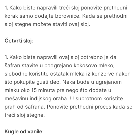
1.
Kako biste napravili treći sloj ponovite prethodni
korak samo dodajte borovnice. Kada se prethodni
sloj stegne možete staviti ovaj sloj.
Četvrti sloj:
1.
Kako biste napravili ovaj sloj potrebno je da
šafran stavite u podgrejano kokosovo mleko,
slobodno koristite ostatak mleka iz konzerve nakon
što pokupite gusti deo. Neka bude u ugrejanom
mleku oko 15 minuta pre nego što dodate u
mešavinu indijskog oraha. U suprotnom koristite
prah od šafrana. Ponovite prethodni proces kada se
treći sloj stegne.
Kugle od vanile: