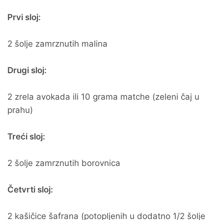
Prvi sloj:
2 šolje zamrznutih malina
Drugi sloj:
2 zrela avokada ili 10 grama matche (zeleni čaj u
prahu)
Treći sloj:
2 šolje zamrznutih borovnica
Četvrti sloj:
2 kašičice šafrana (potopljenih u dodatno 1/2 šolje