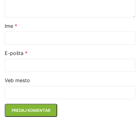
Ime
*
E-pošta
*
Veb mesto