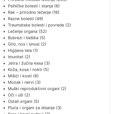
Psihičke bolesti i stanja
(6)
Rak – prirodno lečenje
(16)
Razne bolesti
(49)
Traumatske bolesti i povrede
(2)
Lečenje organa
(52)
Bubrezi i bešika
(5)
Grlo, nos i sinusi
(2)
Higijena tela
(1)
Imunitet
(2)
Jetra i žučna kesa
(3)
Koža, kosa i nokti
(5)
Mišići i kosti
(6)
Mozak i nervi
(3)
Muški reproduktivni organi
(2)
Oči i uši
(2)
Ostali organi
(5)
Pluća i organi za disanje
(3)