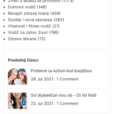
Živeti u skladu sa prirodom
(1.173)
Duhovni vodič
(146)
Recepti zdrave hrane
(458)
Studije i nova saznanja
(282)
Vitalnost i fitnes vodič
(21)
Vodič za zdrav život
(196)
Zdrava ishrana
(72)
Poslednji članci
Problemi sa kožom kod tinejdžera
28. jul 2021.
1 Comment
Svi dijabetičari nisu isti – Dr Nil Nidli
22. jul 2021.
1 Comment