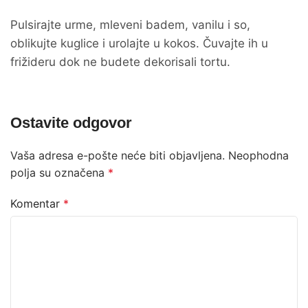
Pulsirajte urme, mleveni badem, vanilu i so,
oblikujte kuglice i urolajte u kokos. Čuvajte ih u
frižideru dok ne budete dekorisali tortu.
Ostavite odgovor
Vaša adresa e-pošte neće biti objavljena.
Neophodna
polja su označena
*
Komentar
*