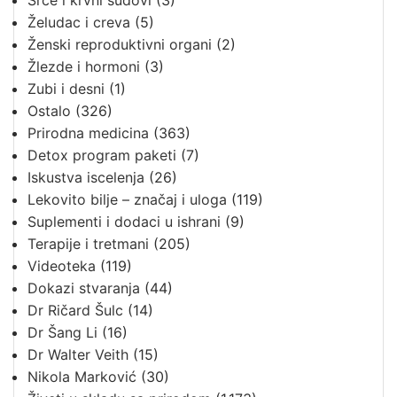
Srce i krvni sudovi
(3)
Želudac i creva
(5)
Ženski reproduktivni organi
(2)
Žlezde i hormoni
(3)
Zubi i desni
(1)
Ostalo
(326)
Prirodna medicina
(363)
Detox program paketi
(7)
Iskustva iscelenja
(26)
Lekovito bilje – značaj i uloga
(119)
Suplementi i dodaci u ishrani
(9)
Terapije i tretmani
(205)
Videoteka
(119)
Dokazi stvaranja
(44)
Dr Ričard Šulc
(14)
Dr Šang Li
(16)
Dr Walter Veith
(15)
Nikola Marković
(30)