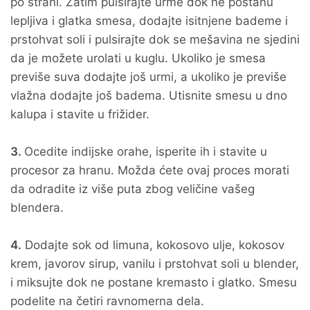
po strani. Zatim pulsirajte urme dok ne postanu
lepljiva i glatka smesa, dodajte isitnjene bademe i
prstohvat soli i pulsirajte dok se mešavina ne sjedini
da je možete urolati u kuglu. Ukoliko je smesa
previše suva dodajte još urmi, a ukoliko je previše
vlažna dodajte još badema. Utisnite smesu u dno
kalupa i stavite u frižider.
3.
Ocedite indijske orahe, isperite ih i stavite u
procesor za hranu. Možda ćete ovaj proces morati
da odradite iz više puta zbog veličine vašeg
blendera.
4.
Dodajte sok od limuna, kokosovo ulje, kokosov
krem, javorov sirup, vanilu i prstohvat soli u blender,
i miksujte dok ne postane kremasto i glatko. Smesu
podelite na četiri ravnomerna dela.