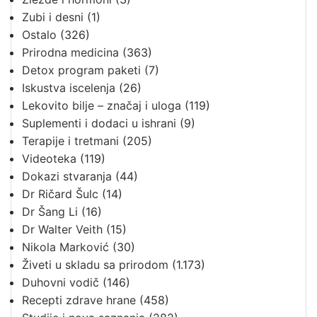
Zubi i desni
(1)
Ostalo
(326)
Prirodna medicina
(363)
Detox program paketi
(7)
Iskustva iscelenja
(26)
Lekovito bilje – značaj i uloga
(119)
Suplementi i dodaci u ishrani
(9)
Terapije i tretmani
(205)
Videoteka
(119)
Dokazi stvaranja
(44)
Dr Ričard Šulc
(14)
Dr Šang Li
(16)
Dr Walter Veith
(15)
Nikola Marković
(30)
Živeti u skladu sa prirodom
(1.173)
Duhovni vodič
(146)
Recepti zdrave hrane
(458)