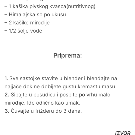
– 1 kašika pivskog kvasca(nutritivnog)
– Himalajska so po ukusu
– 2 kašike mirođije
– 1/2 šolje vode
Priprema:
1.
Sve sastojke stavite u blender i blendajte na
najjače dok ne dobijete gustu kremastu masu.
2.
Sipajte u posudicu i pospite po vrhu malo
mirođije. Ide odlično kao umak.
3.
Čuvajte u frižderu do 3 dana.
IZVOR