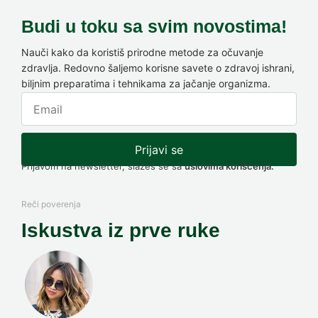
Budi u toku sa svim novostima!
Nauči kako da koristiš prirodne metode za očuvanje
zdravlja. Redovno šaljemo korisne savete o zdravoj ishrani,
biljnim preparatima i tehnikama za jačanje organizma.
Prijavi se
Prijavom na newsletter, slažeš se sa
uslovima korišćenja.
Reči poverenja
Iskustva iz prve ruke