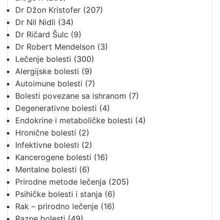
Dr Džon Kristofer
(207)
Dr Nil Nidli
(34)
Dr Ričard Šulc
(9)
Dr Robert Mendelson
(3)
Lečenje bolesti
(300)
Alergijske bolesti
(9)
Autoimune bolesti
(7)
Bolesti povezane sa ishranom
(7)
Degenerativne bolesti
(4)
Endokrine i metaboličke bolesti
(4)
Hronične bolesti
(2)
Infektivne bolesti
(2)
Kancerogene bolesti
(16)
Mentalne bolesti
(6)
Prirodne metode lečenja
(205)
Psihičke bolesti i stanja
(6)
Rak – prirodno lečenje
(16)
Razne bolesti
(49)