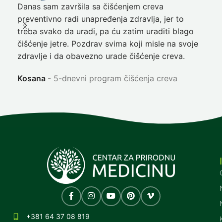
Danas sam završila sa čišćenjem creva
Pre
preventivno radi unapređenja zdravlja, jer to
poč
treba svako da uradi, pa ću zatim uraditi blago
nep
čišćenje jetre. Pozdrav svima koji misle na svoje
sja
zdravlje i da obavezno urade čišćenje creva.
Ni
Kosana
5-dnevni program čišćenja creva
+381 64 37 08 819