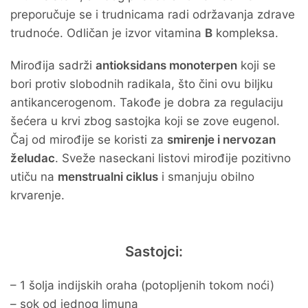
preporučuje se i trudnicama radi održavanja zdrave
trudnoće. Odličan je izvor vitamina
B
kompleksa.
Mirođija sadrži
antioksidans monoterpen
koji se
bori protiv slobodnih radikala, što čini ovu biljku
antikancerogenom. Takođe je dobra za regulaciju
šećera u krvi zbog sastojka koji se zove eugenol.
Čaj od mirođije se koristi za
smirenje i nervozan
želudac
. Sveže naseckani listovi mirođije pozitivno
utiču na
menstrualni ciklus
i smanjuju obilno
krvarenje.
Sastojci:
– 1 šolja indijskih oraha (potopljenih tokom noći)
– sok od jednog limuna