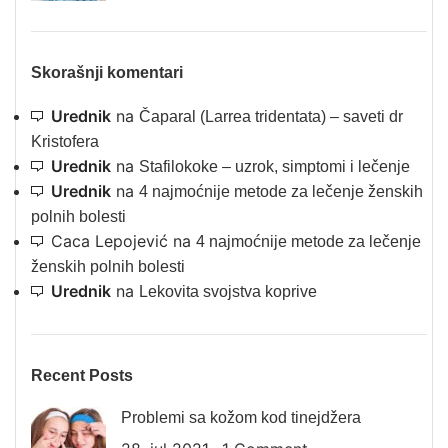
Skorašnji komentari
Urednik
na
Čaparal (Larrea tridentata) – saveti dr
Kristofera
Urednik
na
Stafilokoke – uzrok, simptomi i lečenje
Urednik
na
4 najmoćnije metode za lečenje ženskih
polnih bolesti
Caca Lepojević
na
4 najmoćnije metode za lečenje
ženskih polnih bolesti
Urednik
na
Lekovita svojstva koprive
Recent Posts
Problemi sa kožom kod tinejdžera