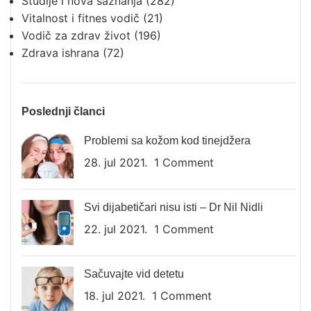
Studije i nova saznanja
(282)
Vitalnost i fitnes vodič
(21)
Vodič za zdrav život
(196)
Zdrava ishrana
(72)
Poslednji članci
Problemi sa kožom kod tinejdžera
28. jul 2021.
1 Comment
Svi dijabetičari nisu isti – Dr Nil Nidli
22. jul 2021.
1 Comment
Sačuvajte vid detetu
18. jul 2021.
1 Comment