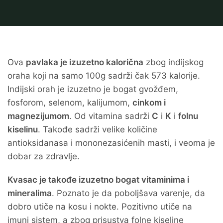
Ova
pavlaka je izuzetno kalorična
zbog indijskog
oraha koji na samo 100g sadrži čak 573 kalorije.
Indijski orah je izuzetno je bogat gvožđem,
fosforom, selenom, kalijumom,
cinkom i
magnezijumom
. Od vitamina sadrži
C
i
K
i
folnu
kiselinu
. Takođe sadrži velike količine
antioksidanasa i mononezasićenih masti, i veoma je
dobar za zdravlje.
Kvasac je takođe izuzetno bogat vitaminima i
mineralima
. Poznato je da poboljšava varenje, da
dobro utiče na kosu i nokte. Pozitivno utiče na
imuni sistem, a zbog prisustva folne kiseline