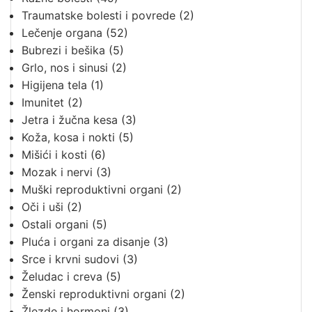
Traumatske bolesti i povrede
(2)
Lečenje organa
(52)
Bubrezi i bešika
(5)
Grlo, nos i sinusi
(2)
Higijena tela
(1)
Imunitet
(2)
Jetra i žučna kesa
(3)
Koža, kosa i nokti
(5)
Mišići i kosti
(6)
Mozak i nervi
(3)
Muški reproduktivni organi
(2)
Oči i uši
(2)
Ostali organi
(5)
Pluća i organi za disanje
(3)
Srce i krvni sudovi
(3)
Želudac i creva
(5)
Ženski reproduktivni organi
(2)
Žlezde i hormoni
(3)