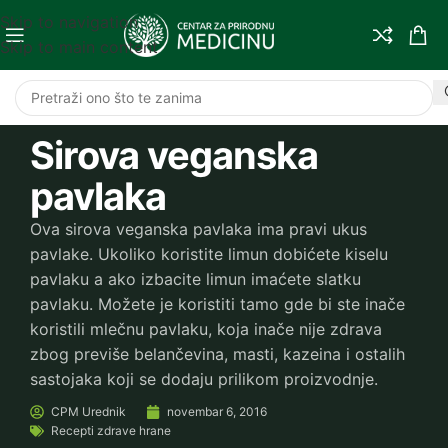
Skip to navigation
Skip to main content
Sirova veganska
pavlaka
Ova sirova veganska pavlaka ima pravi ukus
pavlake. Ukoliko koristite limun dobićete kiselu
pavlaku a ako izbacite limun imaćete slatku
pavlaku. Možete je koristiti tamo gde bi ste inače
koristili mlečnu pavlaku, koja inače nije zdrava
zbog previše belančevina, masti, kazeina i ostalih
sastojaka koji se dodaju prilikom proizvodnje.
CPM
Urednik
novembar 6, 2016
Recepti zdrave hrane