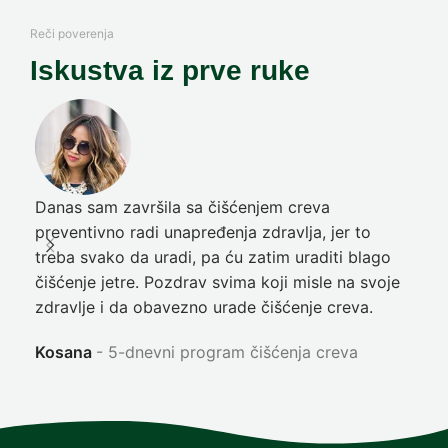
Reči poverenja
Iskustva iz prve ruke
Danas sam završila sa čišćenjem creva
Pre
preventivno radi unapređenja zdravlja, jer to
poč
treba svako da uradi, pa ću zatim uraditi blago
nep
čišćenje jetre. Pozdrav svima koji misle na svoje
sja
zdravlje i da obavezno urade čišćenje creva.
Ni
Kosana
5-dnevni program čišćenja creva