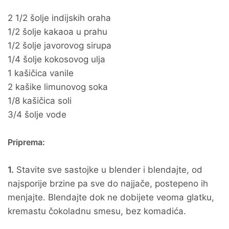
2 1/2 šolje indijskih oraha
1/2 šolje kakaoa u prahu
1/2 šolje javorovog sirupa
1/4 šolje kokosovog ulja
1 kašičica vanile
2 kašike limunovog soka
1/8 kašičica soli
3/4 šolje vode
Priprema:
1.
Stavite sve sastojke u blender i blendajte, od
najsporije brzine pa sve do najjače, postepeno ih
menjajte. Blendajte dok ne dobijete veoma glatku,
kremastu čokoladnu smesu, bez komadića.