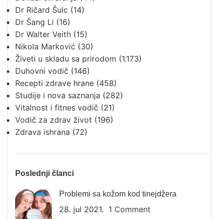
Dr Ričard Šulc
(14)
Dr Šang Li
(16)
Dr Walter Veith
(15)
Nikola Marković
(30)
Živeti u skladu sa prirodom
(1.173)
Duhovni vodič
(146)
Recepti zdrave hrane
(458)
Studije i nova saznanja
(282)
Vitalnost i fitnes vodič
(21)
Vodič za zdrav život
(196)
Zdrava ishrana
(72)
Poslednji članci
Problemi sa kožom kod tinejdžera
28. jul 2021.
1 Comment