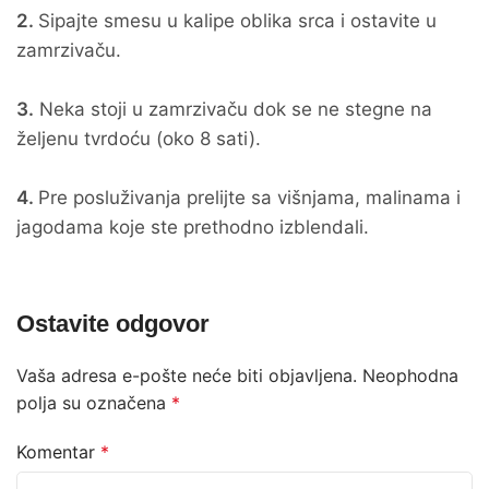
2.
Sipajte smesu u kalipe oblika srca i ostavite u
zamrzivaču.
3.
Neka stoji u zamrzivaču dok se ne stegne na
željenu tvrdoću (oko 8 sati).
4.
Pre posluživanja prelijte sa višnjama, malinama i
jagodama koje ste prethodno izblendali.
Ostavite odgovor
Vaša adresa e-pošte neće biti objavljena.
Neophodna
polja su označena
*
Komentar
*