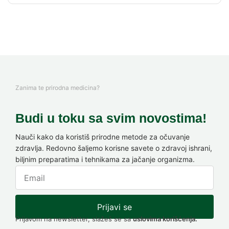
Zanima te prirodna medicina?
Budi u toku sa svim novostima!
Nauči kako da koristiš prirodne metode za očuvanje
zdravlja. Redovno šaljemo korisne savete o zdravoj ishrani,
biljnim preparatima i tehnikama za jačanje organizma.
Prijavi se
Prijavom na newsletter, slažeš se sa
uslovima korišćenja.