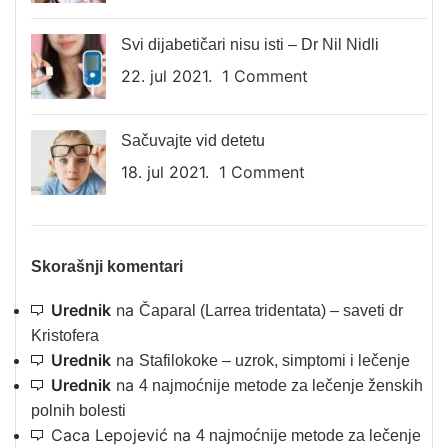
Svi dijabetičari nisu isti – Dr Nil Nidli
22. jul 2021.
1 Comment
Sačuvajte vid detetu
18. jul 2021.
1 Comment
Skorašnji komentari
Urednik
na
Čaparal (Larrea tridentata) – saveti dr
Kristofera
Urednik
na
Stafilokoke – uzrok, simptomi i lečenje
Urednik
na
4 najmoćnije metode za lečenje ženskih
polnih bolesti
Caca Lepojević
na
4 najmoćnije metode za lečenje