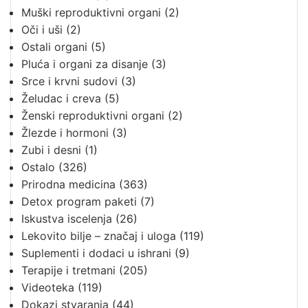
Muški reproduktivni organi
(2)
Oči i uši
(2)
Ostali organi
(5)
Pluća i organi za disanje
(3)
Srce i krvni sudovi
(3)
Želudac i creva
(5)
Ženski reproduktivni organi
(2)
Žlezde i hormoni
(3)
Zubi i desni
(1)
Ostalo
(326)
Prirodna medicina
(363)
Detox program paketi
(7)
Iskustva iscelenja
(26)
Lekovito bilje – značaj i uloga
(119)
Suplementi i dodaci u ishrani
(9)
Terapije i tretmani
(205)
Videoteka
(119)
Dokazi stvaranja
(44)