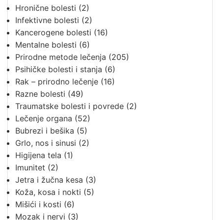
Hronične bolesti
(2)
Infektivne bolesti
(2)
Kancerogene bolesti
(16)
Mentalne bolesti
(6)
Prirodne metode lečenja
(205)
Psihičke bolesti i stanja
(6)
Rak – prirodno lečenje
(16)
Razne bolesti
(49)
Traumatske bolesti i povrede
(2)
Lečenje organa
(52)
Bubrezi i bešika
(5)
Grlo, nos i sinusi
(2)
Higijena tela
(1)
Imunitet
(2)
Jetra i žučna kesa
(3)
Koža, kosa i nokti
(5)
Mišići i kosti
(6)
Mozak i nervi
(3)