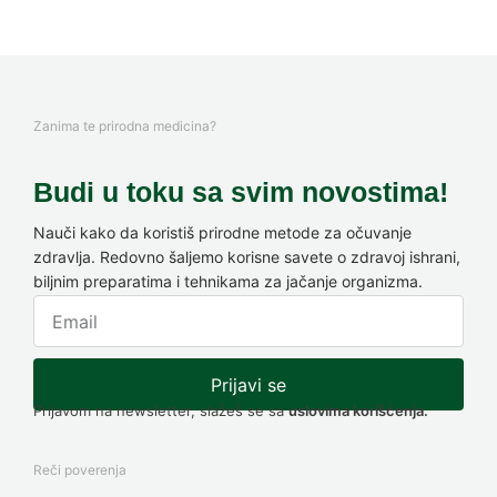
Zanima te prirodna medicina?
Budi u toku sa svim novostima!
Nauči kako da koristiš prirodne metode za očuvanje
zdravlja. Redovno šaljemo korisne savete o zdravoj ishrani,
biljnim preparatima i tehnikama za jačanje organizma.
Prijavi se
Prijavom na newsletter, slažeš se sa
uslovima korišćenja.
Reči poverenja