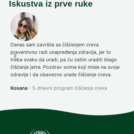
Iskustva iz prve ruke
Danas sam završila sa čišćenjem creva
Pre
preventivno radi unapređenja zdravlja, jer to
poč
treba svako da uradi, pa ću zatim uraditi blago
nep
čišćenje jetre. Pozdrav svima koji misle na svoje
sja
zdravlje i da obavezno urade čišćenje creva.
Ni
Kosana
5-dnevni program čišćenja creva