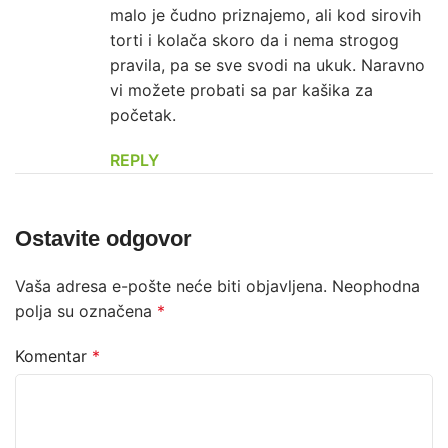
malo je čudno priznajemo, ali kod sirovih
torti i kolača skoro da i nema strogog
pravila, pa se sve svodi na ukuk. Naravno
vi možete probati sa par kašika za
početak.
REPLY
Ostavite odgovor
Vaša adresa e-pošte neće biti objavljena.
Neophodna
polja su označena
*
Komentar
*