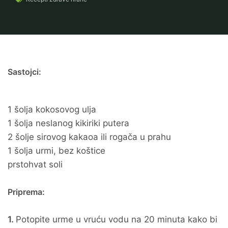
Sastojci:
1 šolja kokosovog ulja
1 šolja neslanog kikiriki putera
2 šolje sirovog kakaoa ili rogača u prahu
1 šolja urmi, bez koštice
prstohvat soli
Priprema:
1.
Potopite urme u vruću vodu na 20 minuta kako bi