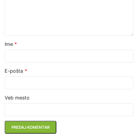
Ime
*
E-pošta
*
Veb mesto