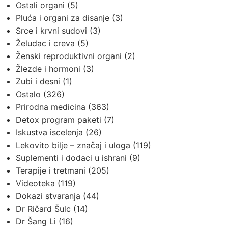
Ostali organi
(5)
Pluća i organi za disanje
(3)
Srce i krvni sudovi
(3)
Želudac i creva
(5)
Ženski reproduktivni organi
(2)
Žlezde i hormoni
(3)
Zubi i desni
(1)
Ostalo
(326)
Prirodna medicina
(363)
Detox program paketi
(7)
Iskustva iscelenja
(26)
Lekovito bilje – značaj i uloga
(119)
Suplementi i dodaci u ishrani
(9)
Terapije i tretmani
(205)
Videoteka
(119)
Dokazi stvaranja
(44)
Dr Ričard Šulc
(14)
Dr Šang Li
(16)