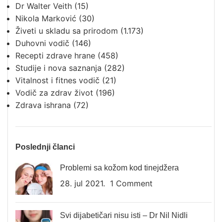
Dr Walter Veith
(15)
Nikola Marković
(30)
Živeti u skladu sa prirodom
(1.173)
Duhovni vodič
(146)
Recepti zdrave hrane
(458)
Studije i nova saznanja
(282)
Vitalnost i fitnes vodič
(21)
Vodič za zdrav život
(196)
Zdrava ishrana
(72)
Poslednji članci
Problemi sa kožom kod tinejdžera
28. jul 2021.
1 Comment
Svi dijabetičari nisu isti – Dr Nil Nidli