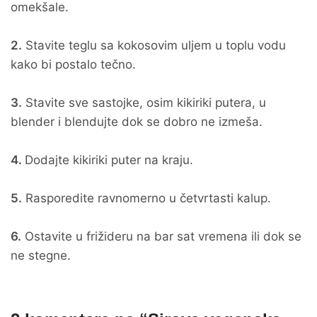
omekšale.
2.
Stavite teglu sa kokosovim uljem u toplu vodu
kako bi postalo tečno.
3.
Stavite sve sastojke, osim kikiriki putera, u
blender i blendujte dok se dobro ne izmeša.
4.
Dodajte kikiriki puter na kraju.
5.
Rasporedite ravnomerno u četvrtasti kalup.
6.
Ostavite u frižideru na bar sat vremena ili dok se
ne stegne.