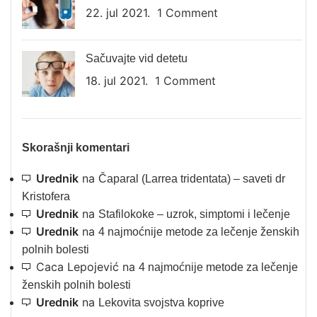
22. jul 2021.
1 Comment
Sačuvajte vid detetu
18. jul 2021.
1 Comment
Skorašnji komentari
Urednik
na
Čaparal (Larrea tridentata) – saveti dr
Kristofera
Urednik
na
Stafilokoke – uzrok, simptomi i lečenje
Urednik
na
4 najmoćnije metode za lečenje ženskih
polnih bolesti
Caca Lepojević
na
4 najmoćnije metode za lečenje
ženskih polnih bolesti
Urednik
na
Lekovita svojstva koprive