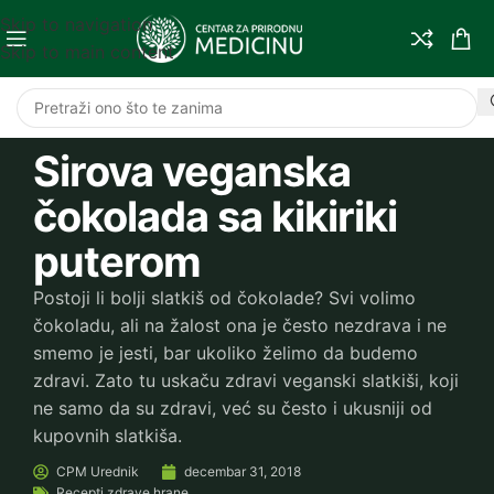
Skip to navigation
Skip to main content
Sirova veganska
čokolada sa kikiriki
puterom
Postoji li bolji slatkiš od čokolade? Svi volimo
čokoladu, ali na žalost ona je često nezdrava i ne
smemo je jesti, bar ukoliko želimo da budemo
zdravi. Zato tu uskaču zdravi veganski slatkiši, koji
ne samo da su zdravi, već su često i ukusniji od
kupovnih slatkiša.
CPM
Urednik
decembar 31, 2018
Recepti zdrave hrane