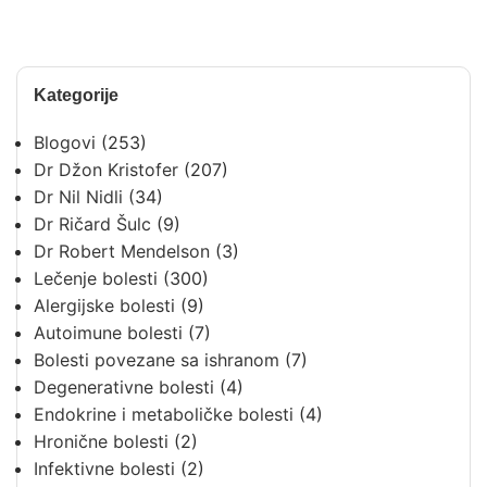
Kategorije
Blogovi
(253)
Dr Džon Kristofer
(207)
Dr Nil Nidli
(34)
Dr Ričard Šulc
(9)
Dr Robert Mendelson
(3)
Lečenje bolesti
(300)
Alergijske bolesti
(9)
Autoimune bolesti
(7)
Bolesti povezane sa ishranom
(7)
Degenerativne bolesti
(4)
Endokrine i metaboličke bolesti
(4)
Hronične bolesti
(2)
Infektivne bolesti
(2)