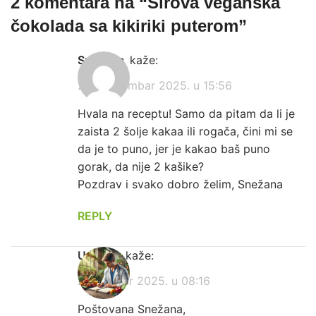
2 komentara na “
Sirova veganska
čokolada sa kikiriki puterom
”
Snežana
kaže:
28. septembar 2025. u 15:56
Hvala na receptu! Samo da pitam da li je
zaista 2 šolje kakaa ili rogača, čini mi se
da je to puno, jer je kakao baš puno
gorak, da nije 2 kašike?
Pozdrav i svako dobro želim, Snežana
REPLY
Urednik
kaže:
2. oktobar 2025. u 08:16
Poštovana Snežana,