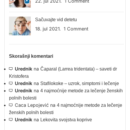
22. jul 2021.
1 Comment
Sačuvajte vid detetu
18. jul 2021.
1 Comment
Skorašnji komentari
Urednik
na
Čaparal (Larrea tridentata) – saveti dr
Kristofera
Urednik
na
Stafilokoke – uzrok, simptomi i lečenje
Urednik
na
4 najmoćnije metode za lečenje ženskih
polnih bolesti
Caca Lepojević
na
4 najmoćnije metode za lečenje
ženskih polnih bolesti
Urednik
na
Lekovita svojstva koprive