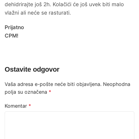
dehidrirajte još 2h. Kolačići će još uvek biti malo
vlažni ali neće se rasturati.
Prijatno
CPM!
Ostavite odgovor
Vaša adresa e-pošte neće biti objavljena.
Neophodna
polja su označena
*
Komentar
*