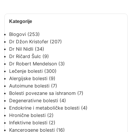
Kategorije
Blogovi
(253)
Dr Džon Kristofer
(207)
Dr Nil Nidli
(34)
Dr Ričard Šulc
(9)
Dr Robert Mendelson
(3)
Lečenje bolesti
(300)
Alergijske bolesti
(9)
Autoimune bolesti
(7)
Bolesti povezane sa ishranom
(7)
Degenerativne bolesti
(4)
Endokrine i metaboličke bolesti
(4)
Hronične bolesti
(2)
Infektivne bolesti
(2)
Kancerogene bolesti
(16)