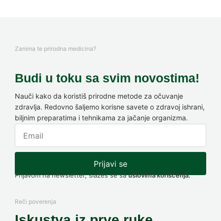
Zanima te prirodna medicina?
Budi u toku sa svim novostima!
Nauči kako da koristiš prirodne metode za očuvanje
zdravlja. Redovno šaljemo korisne savete o zdravoj ishrani,
biljnim preparatima i tehnikama za jačanje organizma.
Prijavi se
Prijavom na newsletter, slažeš se sa
uslovima korišćenja.
Reči poverenja
Iskustva iz prve ruke