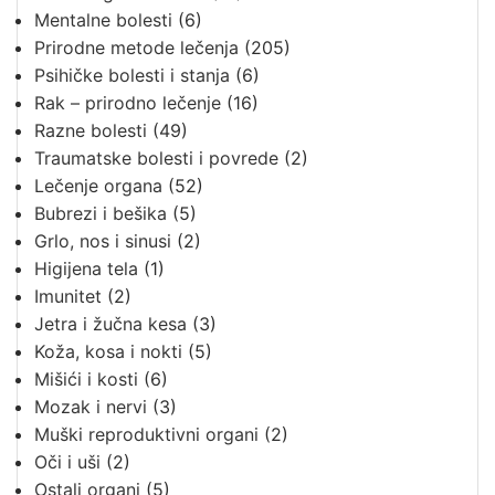
Mentalne bolesti
(6)
Prirodne metode lečenja
(205)
Psihičke bolesti i stanja
(6)
Rak – prirodno lečenje
(16)
Razne bolesti
(49)
Traumatske bolesti i povrede
(2)
Lečenje organa
(52)
Bubrezi i bešika
(5)
Grlo, nos i sinusi
(2)
Higijena tela
(1)
Imunitet
(2)
Jetra i žučna kesa
(3)
Koža, kosa i nokti
(5)
Mišići i kosti
(6)
Mozak i nervi
(3)
Muški reproduktivni organi
(2)
Oči i uši
(2)
Ostali organi
(5)