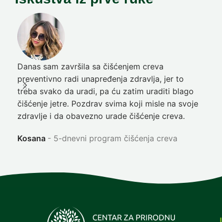
Danas sam završila sa čišćenjem creva
Pre
preventivno radi unapređenja zdravlja, jer to
poč
treba svako da uradi, pa ću zatim uraditi blago
nep
čišćenje jetre. Pozdrav svima koji misle na svoje
sja
zdravlje i da obavezno urade čišćenje creva.
Ni
Kosana
5-dnevni program čišćenja creva