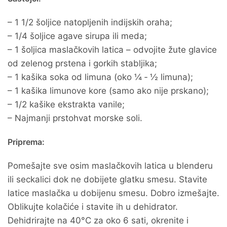
– 1 1/2 šoljice natopljenih indijskih oraha;
– 1/4 šoljice agave sirupa ili meda;
– 1 šoljica maslačkovih latica – odvojite žute glavice
od zelenog prstena i gorkih stabljika;
– 1 kašika soka od limuna (oko ¼ ‐ ½ limuna);
– 1 kašika limunove kore (samo ako nije prskano);
– 1/2 kašike ekstrakta vanile;
– Najmanji prstohvat morske soli.
Priprema:
Pomešajte sve osim maslačkovih latica u blenderu
ili seckalici dok ne dobijete glatku smesu. Stavite
latice maslačka u dobijenu smesu. Dobro izmešajte.
Oblikujte kolačiće i stavite ih u dehidrator.
Dehidrirajte na 40°C za oko 6 sati, okrenite i