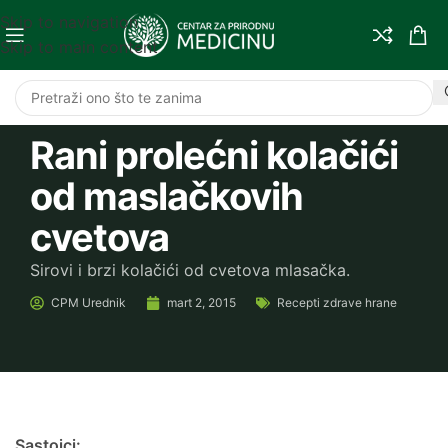
Skip to navigation
Skip to main content
Rani prolećni kolačići
od maslačkovih
cvetova
Sirovi i brzi kolačići od cvetova mlasačka.
CPM
Urednik
mart 2, 2015
Recepti zdrave hrane
Sastojci: