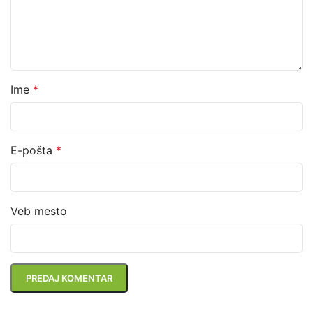
Ime
*
E-pošta
*
Veb mesto