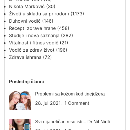
Nikola Marković
(30)
Živeti u skladu sa prirodom
(1.173)
Duhovni vodič
(146)
Recepti zdrave hrane
(458)
Studije i nova saznanja
(282)
Vitalnost i fitnes vodič
(21)
Vodič za zdrav život
(196)
Zdrava ishrana
(72)
Poslednji članci
Problemi sa kožom kod tinejdžera
28. jul 2021.
1 Comment
Svi dijabetičari nisu isti – Dr Nil Nidli