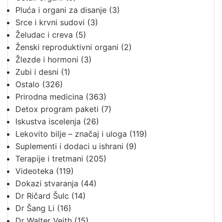
Pluća i organi za disanje
(3)
Srce i krvni sudovi
(3)
Želudac i creva
(5)
Ženski reproduktivni organi
(2)
Žlezde i hormoni
(3)
Zubi i desni
(1)
Ostalo
(326)
Prirodna medicina
(363)
Detox program paketi
(7)
Iskustva iscelenja
(26)
Lekovito bilje – značaj i uloga
(119)
Suplementi i dodaci u ishrani
(9)
Terapije i tretmani
(205)
Videoteka
(119)
Dokazi stvaranja
(44)
Dr Ričard Šulc
(14)
Dr Šang Li
(16)
Dr Walter Veith
(15)