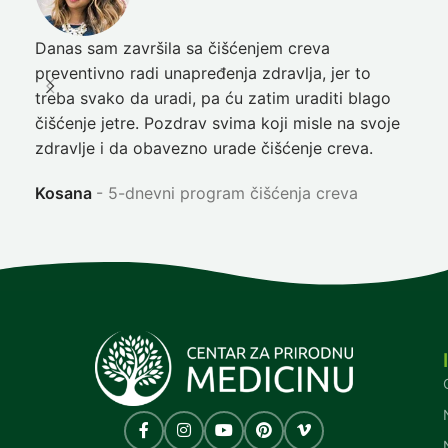
Danas sam završila sa čišćenjem creva
Pre
preventivno radi unapređenja zdravlja, jer to
poč
treba svako da uradi, pa ću zatim uraditi blago
nep
čišćenje jetre. Pozdrav svima koji misle na svoje
sja
zdravlje i da obavezno urade čišćenje creva.
Ni
Kosana
5-dnevni program čišćenja creva