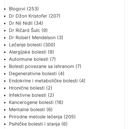
Blogovi
(253)
Dr Džon Kristofer
(207)
Dr Nil Nidli
(34)
Dr Ričard Šulc
(9)
Dr Robert Mendelson
(3)
Lečenje bolesti
(300)
Alergijske bolesti
(9)
Autoimune bolesti
(7)
Bolesti povezane sa ishranom
(7)
Degenerativne bolesti
(4)
Endokrine i metaboličke bolesti
(4)
Hronične bolesti
(2)
Infektivne bolesti
(2)
Kancerogene bolesti
(16)
Mentalne bolesti
(6)
Prirodne metode lečenja
(205)
Psihičke bolesti i stanja
(6)