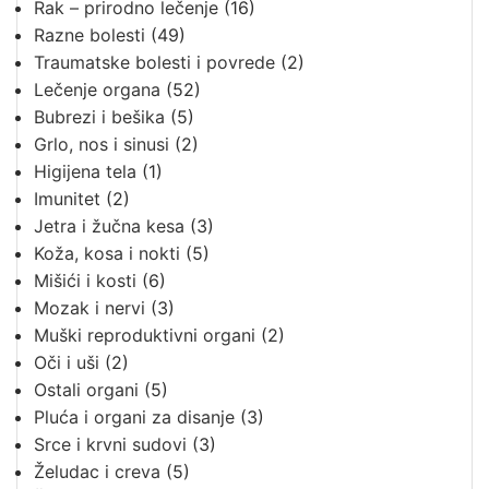
Rak – prirodno lečenje
(16)
Razne bolesti
(49)
Traumatske bolesti i povrede
(2)
Lečenje organa
(52)
Bubrezi i bešika
(5)
Grlo, nos i sinusi
(2)
Higijena tela
(1)
Imunitet
(2)
Jetra i žučna kesa
(3)
Koža, kosa i nokti
(5)
Mišići i kosti
(6)
Mozak i nervi
(3)
Muški reproduktivni organi
(2)
Oči i uši
(2)
Ostali organi
(5)
Pluća i organi za disanje
(3)
Srce i krvni sudovi
(3)
Želudac i creva
(5)