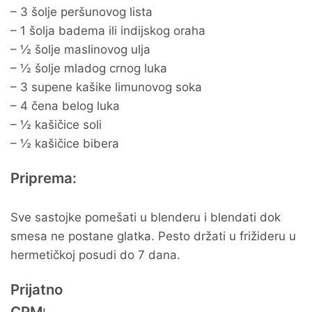
– 3 šolje peršunovog lista
– 1 šolja badema ili indijskog oraha
– ½ šolje maslinovog ulja
– ½ šolje mladog crnog luka
– 3 supene kašike limunovog soka
– 4 čena belog luka
– ½ kašičice soli
– ½ kašičice bibera
Priprema:
Sve sastojke pomešati u blenderu i blendati dok
smesa ne postane glatka. Pesto držati u frižideru u
hermetičkoj posudi do 7 dana.
Prijatno
CPM