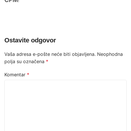
!
Ostavite odgovor
Vaša adresa e-pošte neće biti objavljena.
Neophodna
polja su označena
*
Komentar
*