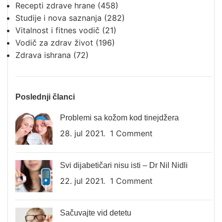
Recepti zdrave hrane
(458)
Studije i nova saznanja
(282)
Vitalnost i fitnes vodič
(21)
Vodič za zdrav život
(196)
Zdrava ishrana
(72)
Poslednji članci
Problemi sa kožom kod tinejdžera
28. jul 2021.
1 Comment
Svi dijabetičari nisu isti – Dr Nil Nidli
22. jul 2021.
1 Comment
Sačuvajte vid detetu