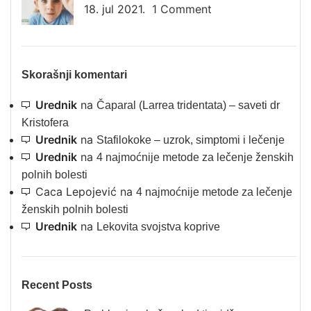
18. jul 2021.
1 Comment
Skorašnji komentari
Urednik
na
Čaparal (Larrea tridentata) – saveti dr
Kristofera
Urednik
na
Stafilokoke – uzrok, simptomi i lečenje
Urednik
na
4 najmoćnije metode za lečenje ženskih
polnih bolesti
Caca Lepojević
na
4 najmoćnije metode za lečenje
ženskih polnih bolesti
Urednik
na
Lekovita svojstva koprive
Recent Posts