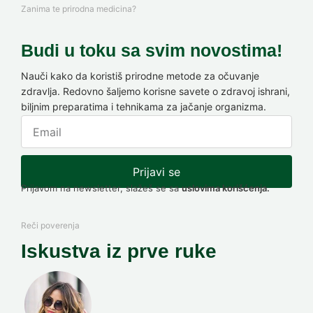
Zanima te prirodna medicina?
Budi u toku sa svim novostima!
Nauči kako da koristiš prirodne metode za očuvanje
zdravlja. Redovno šaljemo korisne savete o zdravoj ishrani,
biljnim preparatima i tehnikama za jačanje organizma.
Prijavi se
Prijavom na newsletter, slažeš se sa
uslovima korišćenja.
Reči poverenja
Iskustva iz prve ruke