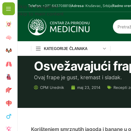
Skip to navigation
Telefon
: +381 643708819
Adresa
: Kruševac, Srbija
Radno vre
Skip to main content
KATEGORIJE ČLANAKA
Osvežavajući fra
Ovaj frape je gust, kremast i sladak.
CPM
Urednik
maj 23, 2014
Recepti z
Korištenjem smrznutih jagoda i banane u ov