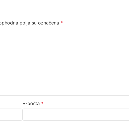
ophodna polja su označena
*
E-pošta
*