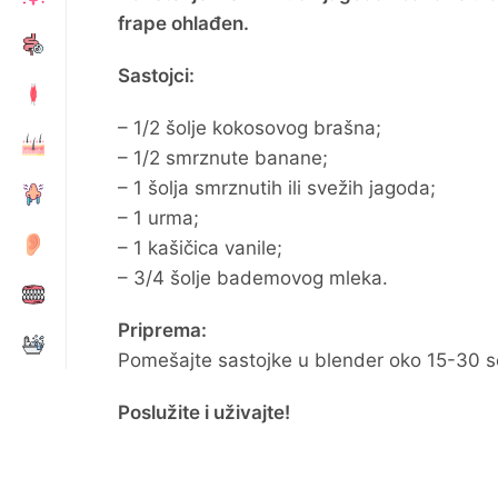
frape ohlađen.
Sastojci:
– 1/2 šolje kokosovog brašna;
– 1/2 smrznute banane;
– 1 šolja smrznutih ili svežih jagoda;
– 1 urma;
– 1 kašičica vanile;
– 3/4 šolje bademovog mleka.
Priprema:
Pomešajte sastojke u blender oko 15-30 s
Poslužite i uživajte!