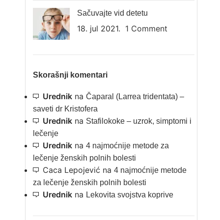
Sačuvajte vid detetu
18. jul 2021.
1 Comment
Skorašnji komentari
Urednik
na
Čaparal (Larrea tridentata) –
saveti dr Kristofera
Urednik
na
Stafilokoke – uzrok, simptomi i
lečenje
Urednik
na
4 najmoćnije metode za
lečenje ženskih polnih bolesti
Caca Lepojević
na
4 najmoćnije metode
za lečenje ženskih polnih bolesti
Urednik
na
Lekovita svojstva koprive