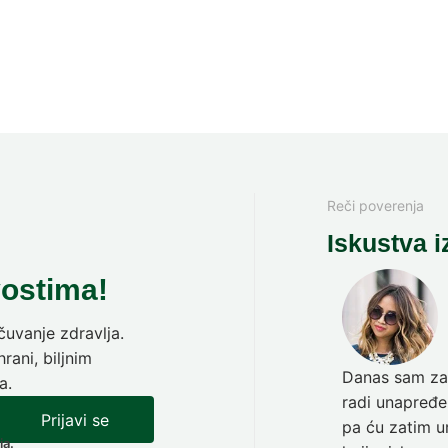
Reči poverenja
Iskustva i
vostima!
uvanje zdravlja.
rani, biljnim
Danas sam zav
a.
radi unapređen
Prijavi se
pa ću zatim ur
ja.