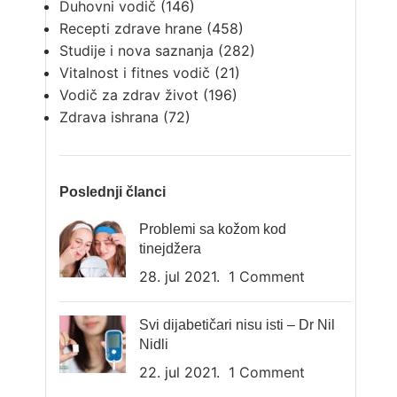
Duhovni vodič
(146)
Recepti zdrave hrane
(458)
Studije i nova saznanja
(282)
Vitalnost i fitnes vodič
(21)
Vodič za zdrav život
(196)
Zdrava ishrana
(72)
Poslednji članci
Problemi sa kožom kod
tinejdžera
28. jul 2021.
1 Comment
Svi dijabetičari nisu isti – Dr Nil
Nidli
22. jul 2021.
1 Comment