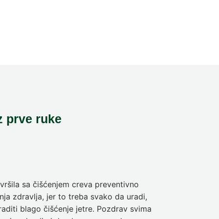
z prve ruke
ršila sa čišćenjem creva preventivno
Pre deset dan
ja zdravlja, jer to treba svako da uradi,
sam da se pra
aditi blago čišćenje jetre. Pozdrav svima
olakšanje veli