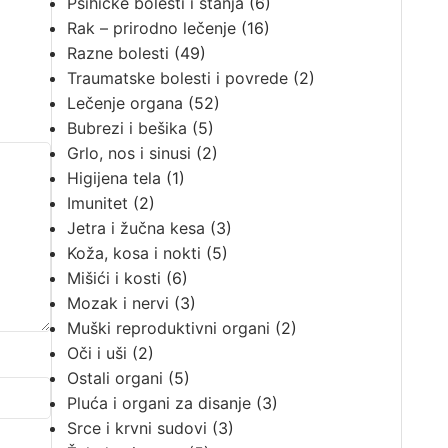
Psihičke bolesti i stanja
(6)
Rak – prirodno lečenje
(16)
Razne bolesti
(49)
Traumatske bolesti i povrede
(2)
Lečenje organa
(52)
Bubrezi i bešika
(5)
Grlo, nos i sinusi
(2)
Higijena tela
(1)
Imunitet
(2)
Jetra i žučna kesa
(3)
Koža, kosa i nokti
(5)
Mišići i kosti
(6)
Mozak i nervi
(3)
Muški reproduktivni organi
(2)
Oči i uši
(2)
Ostali organi
(5)
Pluća i organi za disanje
(3)
Srce i krvni sudovi
(3)