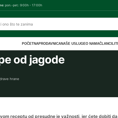
me
: pon.-pet.: 9:00h - 17:00h
POČETNA
PRODAVNICA
NAŠE USLUGE
O NAMA
ČLANCI
LI
pe od jagode
drave hrane
om receptu od presudne je važnosti, jer ćete dobiti da 