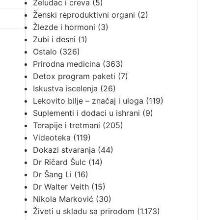
Želudac i creva
(5)
Ženski reproduktivni organi
(2)
Žlezde i hormoni
(3)
Zubi i desni
(1)
Ostalo
(326)
Prirodna medicina
(363)
Detox program paketi
(7)
Iskustva iscelenja
(26)
Lekovito bilje – značaj i uloga
(119)
Suplementi i dodaci u ishrani
(9)
Terapije i tretmani
(205)
Videoteka
(119)
Dokazi stvaranja
(44)
Dr Ričard Šulc
(14)
Dr Šang Li
(16)
Dr Walter Veith
(15)
Nikola Marković
(30)
Živeti u skladu sa prirodom
(1.173)