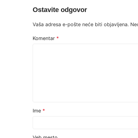
Ostavite odgovor
Vaša adresa e-pošte neće biti objavljena.
Ne
Komentar
*
Ime
*
Veb mesto