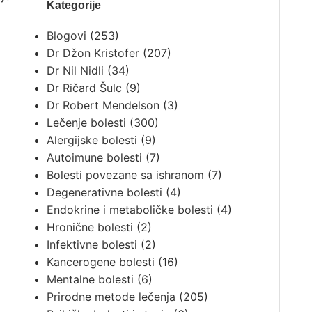
Kategorije
Blogovi
(253)
Dr Džon Kristofer
(207)
Dr Nil Nidli
(34)
Dr Ričard Šulc
(9)
Dr Robert Mendelson
(3)
Lečenje bolesti
(300)
Alergijske bolesti
(9)
Autoimune bolesti
(7)
Bolesti povezane sa ishranom
(7)
Degenerativne bolesti
(4)
Endokrine i metaboličke bolesti
(4)
Hronične bolesti
(2)
Infektivne bolesti
(2)
Kancerogene bolesti
(16)
Mentalne bolesti
(6)
Prirodne metode lečenja
(205)