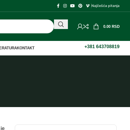
Najčešća pitanja
0.00
RSD
+381 643708819
TERATURA
KONTAKT
je