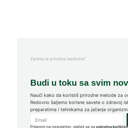
Zanima te prirodna medicina?
Budi u toku sa svim no
Nauči kako da koristiš prirodne metode za oč
Redovno šaljemo korisne savete o zdravoj ish
preparatima i tehnikama za jačanje organizm
Prijavom na newsletter, slažeš se sa
uslovima korišćen