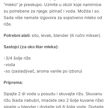
“mleko” je preskupo. Uzmite u obzir koje namirnice
su potrebene za njega: pirinač i voda. Možda i so.
Sada više nemate izgovora za sopstveno mleko od
riže.
Potrebni alati:
sito, levak, blender (ili ručni mikser).
Sastojci (za oko litar mleka):
-3/4 šolje riže
-voda
-so (zasladjivač, aroma vanile po izboru)
Priprema:
Sipajte 2 dl vode u posudu i skuvajte rižu. Skuvanu
rižu (kada nabubri, imaćete oko 2 šolje kuvane riže)
sipajte u blender i dodajte još 6 šolja vode. Dodajte