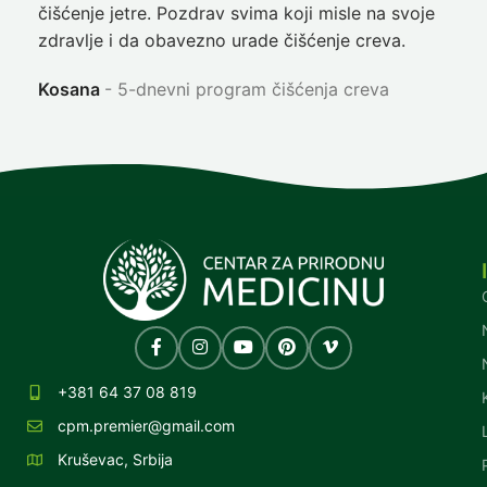
čišćenje jetre. Pozdrav svima koji misle na svoje
sja
zdravlje i da obavezno urade čišćenje creva.
Ni
Kosana
5-dnevni program čišćenja creva
+381 64 37 08 819
cpm.premier@gmail.com
Kruševac, Srbija