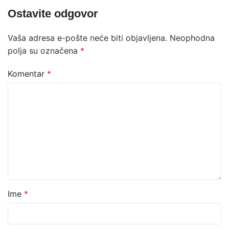
Ostavite odgovor
Vaša adresa e-pošte neće biti objavljena.
Neophodna
polja su označena
*
Komentar
*
Ime
*