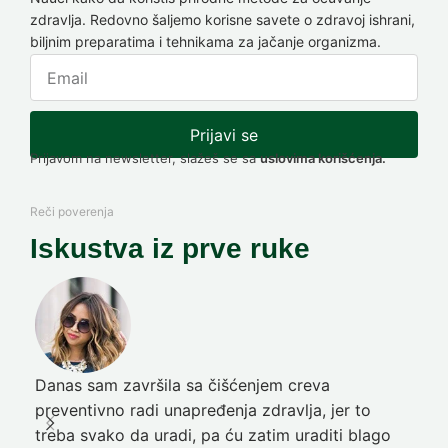
zdravlja. Redovno šaljemo korisne savete o zdravoj ishrani,
biljnim preparatima i tehnikama za jačanje organizma.
Prijavi se
Prijavom na newsletter, slažeš se sa
uslovima korišćenja.
Reči poverenja
Iskustva iz prve ruke
Danas sam završila sa čišćenjem creva
Pre
preventivno radi unapređenja zdravlja, jer to
poč
treba svako da uradi, pa ću zatim uraditi blago
nep