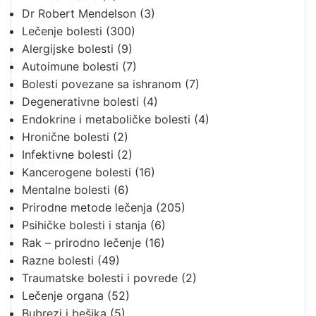
Dr Robert Mendelson
(3)
Lečenje bolesti
(300)
Alergijske bolesti
(9)
Autoimune bolesti
(7)
Bolesti povezane sa ishranom
(7)
Degenerativne bolesti
(4)
Endokrine i metaboličke bolesti
(4)
Hronične bolesti
(2)
Infektivne bolesti
(2)
Kancerogene bolesti
(16)
Mentalne bolesti
(6)
Prirodne metode lečenja
(205)
Psihičke bolesti i stanja
(6)
Rak – prirodno lečenje
(16)
Razne bolesti
(49)
Traumatske bolesti i povrede
(2)
Lečenje organa
(52)
Bubrezi i bešika
(5)