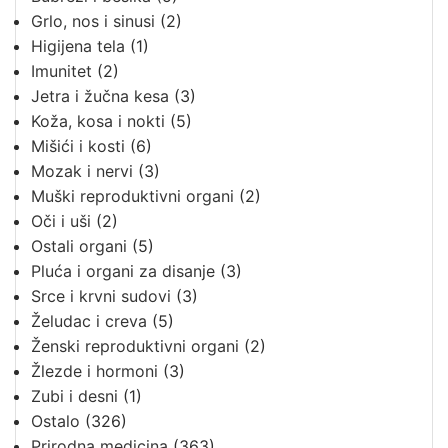
Grlo, nos i sinusi
(2)
Higijena tela
(1)
Imunitet
(2)
Jetra i žučna kesa
(3)
Koža, kosa i nokti
(5)
Mišići i kosti
(6)
Mozak i nervi
(3)
Muški reproduktivni organi
(2)
Oči i uši
(2)
Ostali organi
(5)
Pluća i organi za disanje
(3)
Srce i krvni sudovi
(3)
Želudac i creva
(5)
Ženski reproduktivni organi
(2)
Žlezde i hormoni
(3)
Zubi i desni
(1)
Ostalo
(326)
Prirodna medicina
(363)