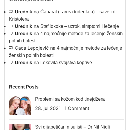
Urednik
na
Čaparal (Larrea tridentata) – saveti dr
Kristofera
Urednik
na
Stafilokoke – uzrok, simptomi i lečenje
Urednik
na
4 najmoćnije metode za lečenje ženskih
polnih bolesti
Caca Lepojević
na
4 najmoćnije metode za lečenje
ženskih polnih bolesti
Urednik
na
Lekovita svojstva koprive
Recent Posts
Problemi sa kožom kod tinejdžera
28. jul 2021.
1 Comment
Svi dijabetičari nisu isti – Dr Nil Nidli