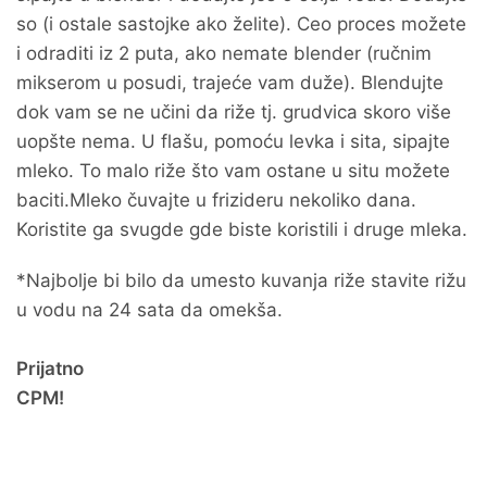
so (i ostale sastojke ako želite). Ceo proces možete
i odraditi iz 2 puta, ako nemate blender (ručnim
mikserom u posudi, trajeće vam duže). Blendujte
dok vam se ne učini da riže tj. grudvica skoro više
uopšte nema. U flašu, pomoću levka i sita, sipajte
mleko. To malo riže što vam ostane u situ možete
baciti.Mleko čuvajte u frizideru nekoliko dana.
Koristite ga svugde gde biste koristili i druge mleka.
*Najbolje bi bilo da umesto kuvanja riže stavite rižu
u vodu na 24 sata da omekša.
Prijatno
CPM!