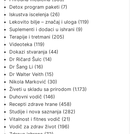
Detox program paketi
(7)
Iskustva iscelenja
(26)
Lekovito bilje – značaj i uloga
(119)
Suplementi i dodaci u ishrani
(9)
Terapije i tretmani
(205)
Videoteka
(119)
Dokazi stvaranja
(44)
Dr Ričard Šulc
(14)
Dr Šang Li
(16)
Dr Walter Veith
(15)
Nikola Marković
(30)
Živeti u skladu sa prirodom
(1.173)
Duhovni vodič
(146)
Recepti zdrave hrane
(458)
Studije i nova saznanja
(282)
Vitalnost i fitnes vodič
(21)
Vodič za zdrav život
(196)