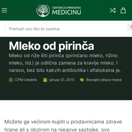
Skip to navigation
Skip to main content
Mleko od pirinča
Mleko od riže iliti pirinča (pirinčano mleko, rižino
mleko, itd.) je odlična zamena za kravlje mleko. I
naravo, bez bilo kakvih antibiotika i aflatoksina je.
CPM
Urednik
januar 31, 2015
Recepti zdrave hrane
Možete ga većinom kupiti u prodavnicama zdrave
hrane ali s obzirom na njegove sastojke, ovo