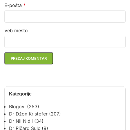
E-pošta
*
Veb mesto
Kategorije
Blogovi
(253)
Dr Džon Kristofer
(207)
Dr Nil Nidli
(34)
Dr Ričard Šulc
(9)