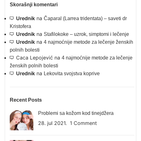
Skorašnji komentari
Urednik
na
Čaparal (Larrea tridentata) – saveti dr
Kristofera
Urednik
na
Stafilokoke – uzrok, simptomi i lečenje
Urednik
na
4 najmoćnije metode za lečenje ženskih
polnih bolesti
Caca Lepojević
na
4 najmoćnije metode za lečenje
ženskih polnih bolesti
Urednik
na
Lekovita svojstva koprive
Recent Posts
Problemi sa kožom kod tinejdžera
28. jul 2021.
1 Comment