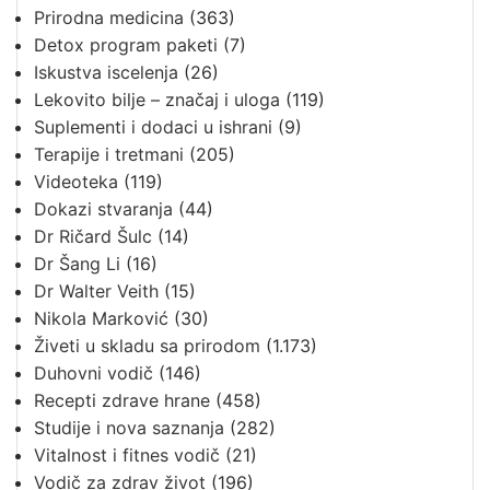
Prirodna medicina
(363)
Detox program paketi
(7)
Iskustva iscelenja
(26)
Lekovito bilje – značaj i uloga
(119)
Suplementi i dodaci u ishrani
(9)
Terapije i tretmani
(205)
Videoteka
(119)
Dokazi stvaranja
(44)
Dr Ričard Šulc
(14)
Dr Šang Li
(16)
Dr Walter Veith
(15)
Nikola Marković
(30)
Živeti u skladu sa prirodom
(1.173)
Duhovni vodič
(146)
Recepti zdrave hrane
(458)
Studije i nova saznanja
(282)
Vitalnost i fitnes vodič
(21)
Vodič za zdrav život
(196)