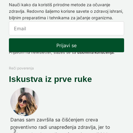
Nauči kako da koristiš prirodne metode za očuvanje
zdravlja. Redovno šaljemo korisne savete o zdravoj ishrani,
biljnim preparatima i tehnikama za jačanje organizma.
Prijavi se
Prijavom na newsletter, slažeš se sa
uslovima korišćenja.
Reči poverenja
Iskustva iz prve ruke
Danas sam završila sa čišćenjem creva
Pre
preventivno radi unapređenja zdravlja, jer to
poč