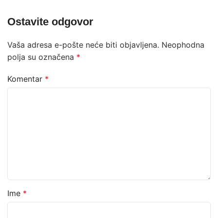
Ostavite odgovor
Vaša adresa e-pošte neće biti objavljena.
Neophodna
polja su označena
*
Komentar
*
Ime
*