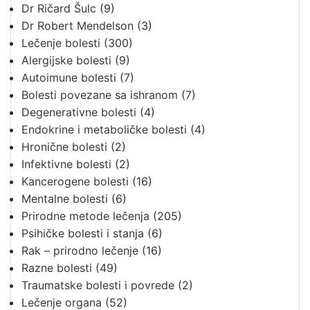
Dr Ričard Šulc
(9)
Dr Robert Mendelson
(3)
Lečenje bolesti
(300)
Alergijske bolesti
(9)
Autoimune bolesti
(7)
Bolesti povezane sa ishranom
(7)
Degenerativne bolesti
(4)
Endokrine i metaboličke bolesti
(4)
Hronične bolesti
(2)
Infektivne bolesti
(2)
Kancerogene bolesti
(16)
Mentalne bolesti
(6)
Prirodne metode lečenja
(205)
Psihičke bolesti i stanja
(6)
Rak – prirodno lečenje
(16)
Razne bolesti
(49)
Traumatske bolesti i povrede
(2)
Lečenje organa
(52)