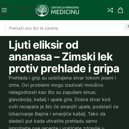
Skip to navigation
Skip to main content
Ljuti eliksir od
ananasa – Zimski lek
protiv prehlade i gripa
Prehlada i grip su uobičajena stvar tokom jeseni i
zime. Ovi problemi mogu izazivati mnoštvo
nelagodnosti kao što su zapušeni sinusi,
glavobolja, kašalj i upala grla. Dobra stvar kod
ovih recepata je što će smanjiti upale, podstaći će
izbacivanje šlajma i smanjiće kašalj. Tako da
sledeći put kada uhvatite prehladu samo
isprobajte ove recepte i vratićete zdravlje u