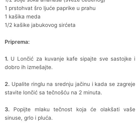
1 prstohvat šro ljuće paprike u prahu
1 kašika meda
1/2 kašike jabukovog sirćeta
Priprema:
1.
U Lončić za kuvanje kafe sipajte sve sastojke i
dobro ih izmešajte.
2.
Upalite ringlu na srednju jačinu i kada se zagreje
stavite lončić sa tečnošću na 2 minuta.
3.
Popijte mlaku tečnost koja će olakšati vaše
sinuse, grlo i pluća.