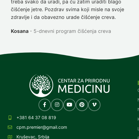
treba svako da uradi, pa ću zatim uraditi blago
nep
čišćenje jetre. Pozdrav svima koji misle na svoje
sja
zdravlje i da obavezno urade čišćenje creva.
Ni
Kosana
5-dnevni program čišćenja creva
+381 64 37 08 819
cpm.premier@gmail.com
Kruševac, Srbija