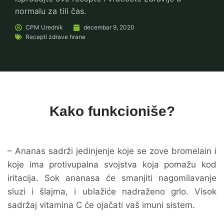
normalu za tili čas.
CPM
Urednik
decembar 9, 2020
Recepti zdrave hrane
Kako funkcioniše?
– Ananas sadrži jedinjenje koje se zove bromelain i
koje ima protivupalna svojstva koja pomažu kod
iritacija. Sok ananasa će smanjiti nagomilavanje
sluzi i šlajma, i ublažiće nadraženo grlo. Visok
sadržaj vitamina C će ojačati vaš imuni sistem.