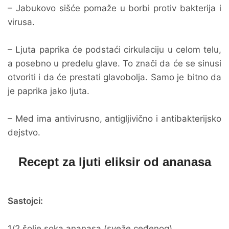
– Jabukovo sišće pomaže u borbi protiv bakterija i
virusa.
– Ljuta paprika će podstaći cirkulaciju u celom telu,
a posebno u predelu glave. To znači da će se sinusi
otvoriti i da će prestati glavobolja. Samo je bitno da
je paprika jako ljuta.
– Med ima antivirusno, antigljivično i antibakterijsko
dejstvo.
Recept za ljuti eliksir od ananasa
Sastojci:
1/2 šolje soka ananasa (sveže ceđenog)