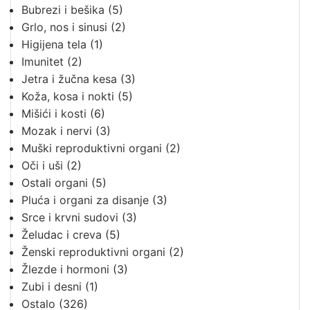
Bubrezi i bešika
(5)
Grlo, nos i sinusi
(2)
Higijena tela
(1)
Imunitet
(2)
Jetra i žučna kesa
(3)
Koža, kosa i nokti
(5)
Mišići i kosti
(6)
Mozak i nervi
(3)
Muški reproduktivni organi
(2)
Oči i uši
(2)
Ostali organi
(5)
Pluća i organi za disanje
(3)
Srce i krvni sudovi
(3)
Želudac i creva
(5)
Ženski reproduktivni organi
(2)
Žlezde i hormoni
(3)
Zubi i desni
(1)
Ostalo
(326)