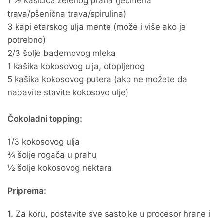
1 ½ kašičica zelenog praha (ječmena
trava/pšenična trava/spirulina)
3 kapi etarskog ulja mente (može i više ako je
potrebno)
2/3 šolje bademovog mleka
1 kašika kokosovog ulja, otopljenog
5 kašika kokosovog putera (ako ne možete da
nabavite stavite kokosovo ulje)
Čokoladni topping:
1/3 kokosovog ulja
¾ šolje rogača u prahu
½ šolje kokosovog nektara
Priprema:
1.
Za koru, postavite sve sastojke u procesor hrane i