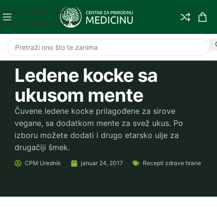
Skip to navigation
Skip to main content
Ledene kocke sa
ukusom mente
Čuvene ledene kocke prilagođene za sirove
vegane, sa dodatkom mente za svež ukus. Po
izboru možete dodati i drugo etarsko ulje za
drugačiji šmek.
CPM
Urednik
januar 24, 2017
Recepti zdrave hrane