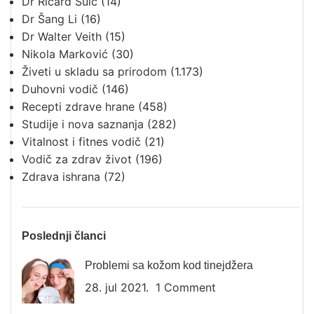
Dr Ričard Šulc
(14)
Dr Šang Li
(16)
Dr Walter Veith
(15)
Nikola Marković
(30)
Živeti u skladu sa prirodom
(1.173)
Duhovni vodič
(146)
Recepti zdrave hrane
(458)
Studije i nova saznanja
(282)
Vitalnost i fitnes vodič
(21)
Vodič za zdrav život
(196)
Zdrava ishrana
(72)
Poslednji članci
Problemi sa kožom kod tinejdžera
28. jul 2021.
1 Comment