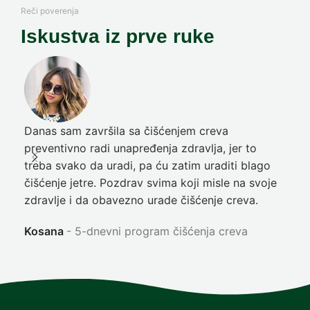
Reči poverenja
Iskustva iz prve ruke
Danas sam završila sa čišćenjem creva
Pre
preventivno radi unapređenja zdravlja, jer to
poč
treba svako da uradi, pa ću zatim uraditi blago
nep
čišćenje jetre. Pozdrav svima koji misle na svoje
sja
zdravlje i da obavezno urade čišćenje creva.
Ni
Kosana
5-dnevni program čišćenja creva