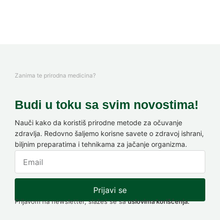
Zanima te prirodna medicina?
Budi u toku sa svim novostima!
Nauči kako da koristiš prirodne metode za očuvanje
zdravlja. Redovno šaljemo korisne savete o zdravoj ishrani,
biljnim preparatima i tehnikama za jačanje organizma.
Prijavi se
Prijavom na newsletter, slažeš se sa
uslovima korišćenja.