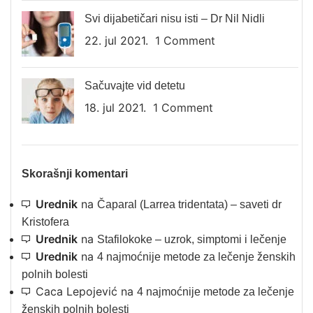
Svi dijabetičari nisu isti – Dr Nil Nidli
22. jul 2021.
1 Comment
Sačuvajte vid detetu
18. jul 2021.
1 Comment
Skorašnji komentari
Urednik
na
Čaparal (Larrea tridentata) – saveti dr
Kristofera
Urednik
na
Stafilokoke – uzrok, simptomi i lečenje
Urednik
na
4 najmoćnije metode za lečenje ženskih
polnih bolesti
Caca Lepojević
na
4 najmoćnije metode za lečenje
ženskih polnih bolesti