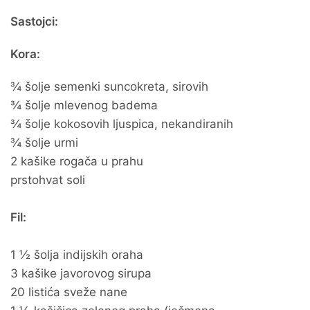
Sastojci:
Kora:
¾ šolje semenki suncokreta, sirovih
¾ šolje mlevenog badema
¾ šolje kokosovih ljuspica, nekandiranih
¾ šolje urmi
2 kašike rogača u prahu
prstohvat soli
Fil:
1 ½ šolja indijskih oraha
3 kašike javorovog sirupa
20 listića sveže nane