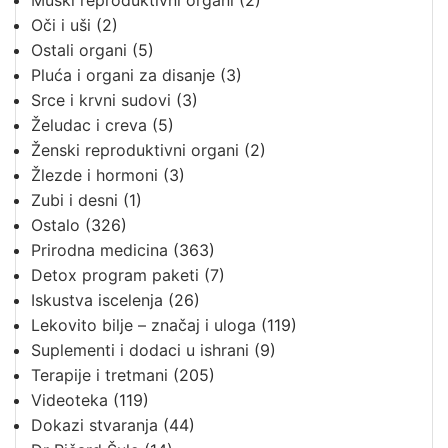
Muški reproduktivni organi
(2)
Oči i uši
(2)
Ostali organi
(5)
Pluća i organi za disanje
(3)
Srce i krvni sudovi
(3)
Želudac i creva
(5)
Ženski reproduktivni organi
(2)
Žlezde i hormoni
(3)
Zubi i desni
(1)
Ostalo
(326)
Prirodna medicina
(363)
Detox program paketi
(7)
Iskustva iscelenja
(26)
Lekovito bilje – značaj i uloga
(119)
Suplementi i dodaci u ishrani
(9)
Terapije i tretmani
(205)
Videoteka
(119)
Dokazi stvaranja
(44)