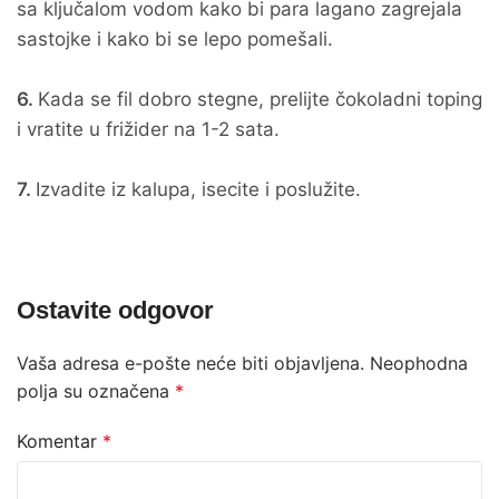
sa ključalom vodom kako bi para lagano zagrejala
sastojke i kako bi se lepo pomešali.
6.
Kada se fil dobro stegne, prelijte čokoladni toping
i vratite u frižider na 1-2 sata.
7.
Izvadite iz kalupa, isecite i poslužite.
Ostavite odgovor
Vaša adresa e-pošte neće biti objavljena.
Neophodna
polja su označena
*
Komentar
*