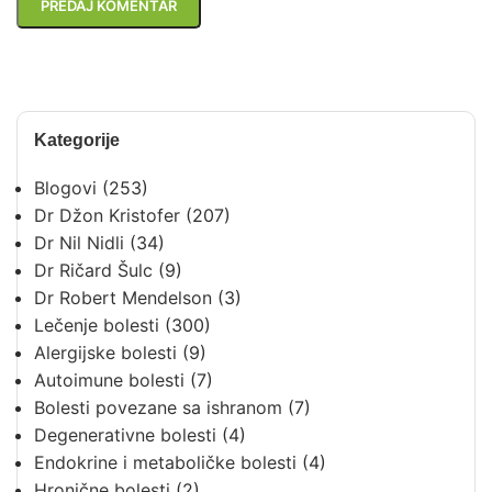
Kategorije
Blogovi
(253)
Dr Džon Kristofer
(207)
Dr Nil Nidli
(34)
Dr Ričard Šulc
(9)
Dr Robert Mendelson
(3)
Lečenje bolesti
(300)
Alergijske bolesti
(9)
Autoimune bolesti
(7)
Bolesti povezane sa ishranom
(7)
Degenerativne bolesti
(4)
Endokrine i metaboličke bolesti
(4)
Hronične bolesti
(2)