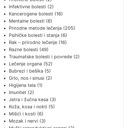
Infektivne bolesti
(2)
Kancerogene bolesti
(16)
Mentalne bolesti
(6)
Prirodne metode lečenja
(205)
Psihičke bolesti i stanja
(6)
Rak – prirodno lečenje
(16)
Razne bolesti
(49)
Traumatske bolesti i povrede
(2)
Lečenje organa
(52)
Bubrezi i bešika
(5)
Grlo, nos i sinusi
(2)
Higijena tela
(1)
Imunitet
(2)
Jetra i žučna kesa
(3)
Koža, kosa i nokti
(5)
Mišići i kosti
(6)
Mozak i nervi
(3)