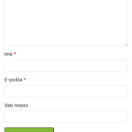
Ime
*
E-pošta
*
Veb mesto