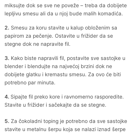
miksujte dok se sve ne poveže – treba da dobijete
lepljivu smesu ali da u njoj bude malih komadića.
2.
Smesu za koru stavite u kalup obloženim sa
papirom za pečenje. Ostavite u frižider da se
stegne dok ne napravite fil.
3.
Kako biste napravili fil, postavite sve sastojke u
blender i blendujte na najvećoj brzini dok ne
dobijete glatku i kremastu smesu. Za ovo će biti
potrebno par minuta.
4.
Sipajte fil preko kore i ravnomerno rasporedite.
Stavite u frižider i sačekajte da se stegne.
5.
Za čokoladni toping je potrebno da sve sastojke
stavite u metalnu šerpu koja se nalazi iznad šerpe