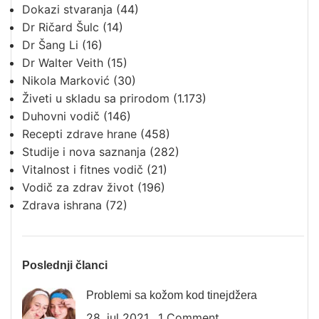
Dokazi stvaranja
(44)
Dr Ričard Šulc
(14)
Dr Šang Li
(16)
Dr Walter Veith
(15)
Nikola Marković
(30)
Živeti u skladu sa prirodom
(1.173)
Duhovni vodič
(146)
Recepti zdrave hrane
(458)
Studije i nova saznanja
(282)
Vitalnost i fitnes vodič
(21)
Vodič za zdrav život
(196)
Zdrava ishrana
(72)
Poslednji članci
Problemi sa kožom kod tinejdžera
28. jul 2021.
1 Comment