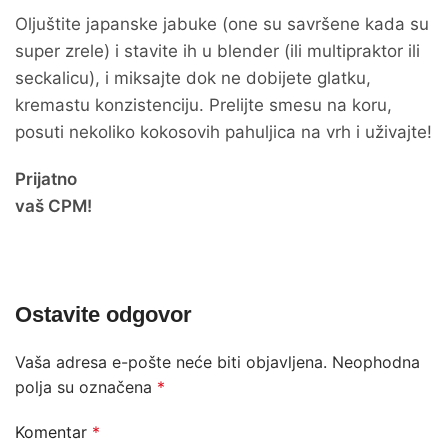
Oljuštite japanske jabuke (one su savršene kada su
super zrele) i stavite ih u blender (ili multipraktor ili
seckalicu), i miksajte dok ne dobijete glatku,
kremastu konzistenciju. Prelijte smesu na koru,
posuti nekoliko kokosovih pahuljica na vrh i uživajte!
Prijatno
vaš CPM!
Ostavite odgovor
Vaša adresa e-pošte neće biti objavljena.
Neophodna
polja su označena
*
Komentar
*