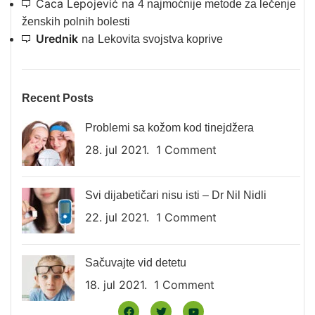
Caca Lepojević
na
4 najmoćnije metode za lečenje
ženskih polnih bolesti
Urednik
na
Lekovita svojstva koprive
Recent Posts
Problemi sa kožom kod tinejdžera
28. jul 2021.
1 Comment
Svi dijabetičari nisu isti – Dr Nil Nidli
22. jul 2021.
1 Comment
Sačuvajte vid detetu
18. jul 2021.
1 Comment