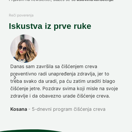
Reči poverenja
Iskustva iz prve ruke
Danas sam završila sa čišćenjem creva
Pre
preventivno radi unapređenja zdravlja, jer to
poč
treba svako da uradi, pa ću zatim uraditi blago
nep
čišćenje jetre. Pozdrav svima koji misle na svoje
sja
zdravlje i da obavezno urade čišćenje creva.
Ni
Kosana
5-dnevni program čišćenja creva