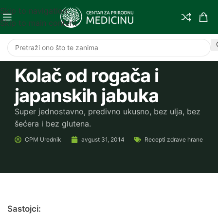
Skip to navigation
Skip to main content
Kolač od rogača i
japanskih jabuka
Super jednostavno, predivno ukusno, bez ulja, bez
šećera i bez glutena.
CPM
Urednik
avgust 31, 2014
Recepti zdrave hrane
Sastojci: