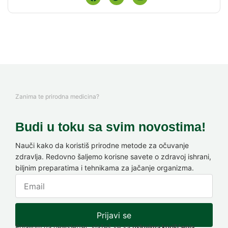
Zanima te prirodna medicina?
Budi u toku sa svim novostima!
Nauči kako da koristiš prirodne metode za očuvanje
zdravlja. Redovno šaljemo korisne savete o zdravoj ishrani,
biljnim preparatima i tehnikama za jačanje organizma.
Prijavi se
Prijavom na newsletter, slažeš se sa
uslovima korišćenja.