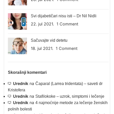
Svi dijabetičari nisu isti – Dr Nil Nidli
22. jul 2021.
1 Comment
Sačuvajte vid detetu
18. jul 2021.
1 Comment
Skorašnji komentari
Urednik
na
Čaparal (Larrea tridentata) – saveti dr
Kristofera
Urednik
na
Stafilokoke – uzrok, simptomi i lečenje
Urednik
na
4 najmoćnije metode za lečenje ženskih
polnih bolesti