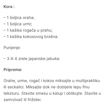
Kora :
– 1 šoljica oraha;
– 1 šoljica urmi;
– 1 kašika rogača u prahu;
– 1 kašika kokosovog brašna.
Punjenje:
– 3 ili 4 zrele japanske jabuke.
Priprema:
Orahe, urme, rogač i kokos miksajte u multipraktiku
ili seckalici. Miksajte dok ne dobijete lepu finu
teksturu. Stavite smesu u kalup i oblikujte. Stavite u
zamrzivač ili frižider.