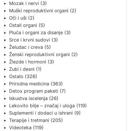
Mozak i nervi
(3)
Muški reproduktivni organi
(2)
Oči i uši
(2)
Ostali organi
(5)
Pluća i organi za disanje
(3)
Srce i krvni sudovi
(3)
Želudac i creva
(5)
Ženski reproduktivni organi
(2)
Žlezde i hormoni
(3)
Zubi i desni
(1)
Ostalo
(326)
Prirodna medicina
(363)
Detox program paketi
(7)
Iskustva iscelenja
(26)
Lekovito bilje – značaj i uloga
(119)
Suplementi i dodaci u ishrani
(9)
Terapije i tretmani
(205)
Videoteka
(119)