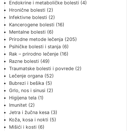
Endokrine i metaboličke bolesti
(4)
Hronične bolesti
(2)
Infektivne bolesti
(2)
Kancerogene bolesti
(16)
Mentalne bolesti
(6)
Prirodne metode lečenja
(205)
Psihičke bolesti i stanja
(6)
Rak – prirodno lečenje
(16)
Razne bolesti
(49)
Traumatske bolesti i povrede
(2)
Lečenje organa
(52)
Bubrezi i bešika
(5)
Grlo, nos i sinusi
(2)
Higijena tela
(1)
Imunitet
(2)
Jetra i žučna kesa
(3)
Koža, kosa i nokti
(5)
Mišići i kosti
(6)