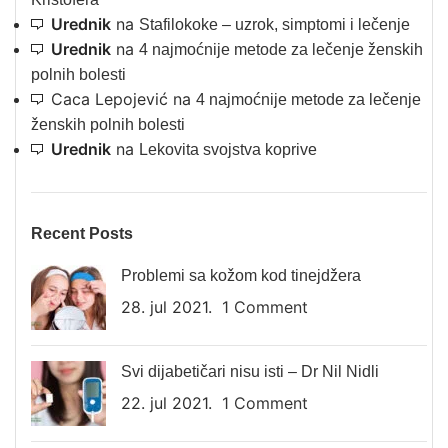
Urednik
na
Stafilokoke – uzrok, simptomi i lečenje
Urednik
na
4 najmoćnije metode za lečenje ženskih
polnih bolesti
Caca Lepojević
na
4 najmoćnije metode za lečenje
ženskih polnih bolesti
Urednik
na
Lekovita svojstva koprive
Recent Posts
Problemi sa kožom kod tinejdžera
28. jul 2021.
1 Comment
Svi dijabetičari nisu isti – Dr Nil Nidli
22. jul 2021.
1 Comment