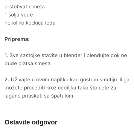
prstohvat cimeta
1 šolja vode
nekoliko kockica leda
Priprema:
1.
Sve sastojke stavite u blender i blendujte dok ne
bude glatka smesa.
2.
Uživajte u ovom napitku kao gustom smutiju ili ga
možete procediti kroz cediljku tako što cete za
lagano pritiskati sa špatulom.
Ostavite odgovor