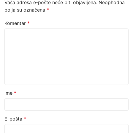
Vaša adresa e-pošte neće biti objavljena.
Neophodna
polja su označena
*
Komentar
*
Ime
*
E-pošta
*