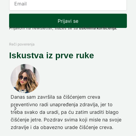
Prijavi se
Prijavom na newsletter, slažeš se sa
uslovima korišćenja.
Reči poverenja
Iskustva iz prve ruke
Danas sam završila sa čišćenjem creva
Pre
preventivno radi unapređenja zdravlja, jer to
poč
treba svako da uradi, pa ću zatim uraditi blago
nep
čišćenje jetre. Pozdrav svima koji misle na svoje
sja
zdravlje i da obavezno urade čišćenje creva.
Ni