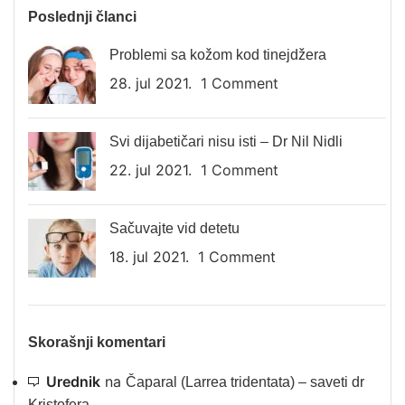
Poslednji članci
Problemi sa kožom kod tinejdžera
28. jul 2021.
1 Comment
Svi dijabetičari nisu isti – Dr Nil Nidli
22. jul 2021.
1 Comment
Sačuvajte vid detetu
18. jul 2021.
1 Comment
Skorašnji komentari
Urednik
na
Čaparal (Larrea tridentata) – saveti dr
Kristofera