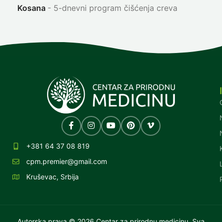
Kosana
5-dnevni program čišćenja creva
+381 64 37 08 819
cpm.premier@gmail.com
Kruševac, Srbija
Autorska prava © 2026 Centar za prirodnu medicinu. Sva