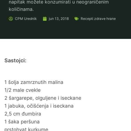
napitak možete konzumirati u neograničenim
količinama.
CPM
Urednik
jun 13, 2018
Recepti zdrave hrane
Sastojci:
1 šolja zamrznutih malina
1/2 male cvekle
2 šargarepe, olguljene i iseckane
1 jabuka, očišćenja i iseckana
2,5 cm đumbira
1 šaka peršuna
prstohvat kurkume