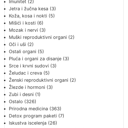
Imunitet
(2)
Jetra i žučna kesa
(3)
Koža, kosa i nokti
(5)
Mišići i kosti
(6)
Mozak i nervi
(3)
Muški reproduktivni organi
(2)
Oči i uši
(2)
Ostali organi
(5)
Pluća i organi za disanje
(3)
Srce i krvni sudovi
(3)
Želudac i creva
(5)
Ženski reproduktivni organi
(2)
Žlezde i hormoni
(3)
Zubi i desni
(1)
Ostalo
(326)
Prirodna medicina
(363)
Detox program paketi
(7)
Iskustva iscelenja
(26)