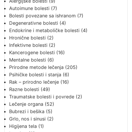
Alergijske bolesti
(9)
Autoimune bolesti
(7)
Bolesti povezane sa ishranom
(7)
Degenerativne bolesti
(4)
Endokrine i metaboličke bolesti
(4)
Hronične bolesti
(2)
Infektivne bolesti
(2)
Kancerogene bolesti
(16)
Mentalne bolesti
(6)
Prirodne metode lečenja
(205)
Psihičke bolesti i stanja
(6)
Rak – prirodno lečenje
(16)
Razne bolesti
(49)
Traumatske bolesti i povrede
(2)
Lečenje organa
(52)
Bubrezi i bešika
(5)
Grlo, nos i sinusi
(2)
Higijena tela
(1)