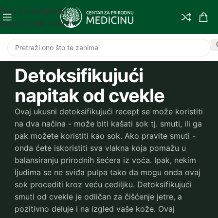
Skip to navigation
Skip to main content
Detoksifikujući
napitak od cvekle
Ovaj ukusni detoksifikujući recept se može koristiti
na dva načina - može biti kašati sok tj. smuti, ili ga
pak možete koristiti kao sok. Ako pravite smuti -
onda ćete iskoristiti sva vlakna koja pomažu u
balansiranju prirodnih šećera iz voća. Ipak, nekim
ljudima se ne sviđa pulpa tako da mogu onda ovaj
sok procediti kroz veću cediljku. Detoksifikujući
smuti od cvekle je odličan za čišćenje jetre, a
pozitivno deluje i na izgled vaše kože. Ovaj