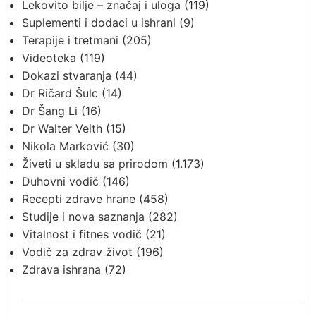
Lekovito bilje – značaj i uloga
(119)
Suplementi i dodaci u ishrani
(9)
Terapije i tretmani
(205)
Videoteka
(119)
Dokazi stvaranja
(44)
Dr Ričard Šulc
(14)
Dr Šang Li
(16)
Dr Walter Veith
(15)
Nikola Marković
(30)
Živeti u skladu sa prirodom
(1.173)
Duhovni vodič
(146)
Recepti zdrave hrane
(458)
Studije i nova saznanja
(282)
Vitalnost i fitnes vodič
(21)
Vodič za zdrav život
(196)
Zdrava ishrana
(72)