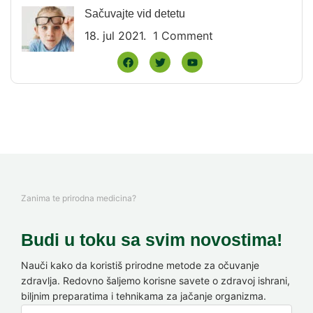
Sačuvajte vid detetu
18. jul 2021.
1 Comment
Zanima te prirodna medicina?
Budi u toku sa svim novostima!
Nauči kako da koristiš prirodne metode za očuvanje
zdravlja. Redovno šaljemo korisne savete o zdravoj ishrani,
biljnim preparatima i tehnikama za jačanje organizma.