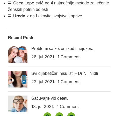
Caca Lepojević
na
4 najmoćnije metode za lečenje
ženskih polnih bolesti
Urednik
na
Lekovita svojstva koprive
Recent Posts
Problemi sa kožom kod tinejdžera
28. jul 2021.
1 Comment
Svi dijabetičari nisu isti – Dr Nil Nidli
22. jul 2021.
1 Comment
Sačuvajte vid detetu
18. jul 2021.
1 Comment