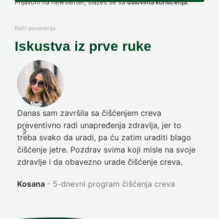
Prijavom na newsletter, slažeš se sa
uslovima korišćenja.
Reči poverenja
Iskustva iz prve ruke
Danas sam završila sa čišćenjem creva
Pre
preventivno radi unapređenja zdravlja, jer to
poč
treba svako da uradi, pa ću zatim uraditi blago
nep
čišćenje jetre. Pozdrav svima koji misle na svoje
sja
zdravlje i da obavezno urade čišćenje creva.
Ni
Kosana
5-dnevni program čišćenja creva