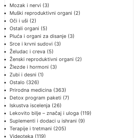
Mozak i nervi
(3)
Muški reproduktivni organi
(2)
Oči i uši
(2)
Ostali organi
(5)
Pluća i organi za disanje
(3)
Srce i krvni sudovi
(3)
Želudac i creva
(5)
Ženski reproduktivni organi
(2)
Žlezde i hormoni
(3)
Zubi i desni
(1)
Ostalo
(326)
Prirodna medicina
(363)
Detox program paketi
(7)
Iskustva iscelenja
(26)
Lekovito bilje – značaj i uloga
(119)
Suplementi i dodaci u ishrani
(9)
Terapije i tretmani
(205)
Videoteka
(119)