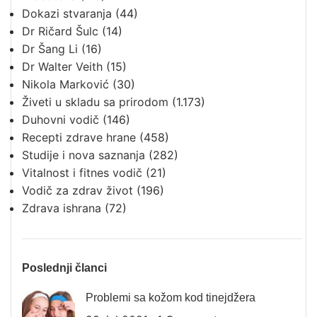
Dokazi stvaranja
(44)
Dr Ričard Šulc
(14)
Dr Šang Li
(16)
Dr Walter Veith
(15)
Nikola Marković
(30)
Živeti u skladu sa prirodom
(1.173)
Duhovni vodič
(146)
Recepti zdrave hrane
(458)
Studije i nova saznanja
(282)
Vitalnost i fitnes vodič
(21)
Vodič za zdrav život
(196)
Zdrava ishrana
(72)
Poslednji članci
Problemi sa kožom kod tinejdžera