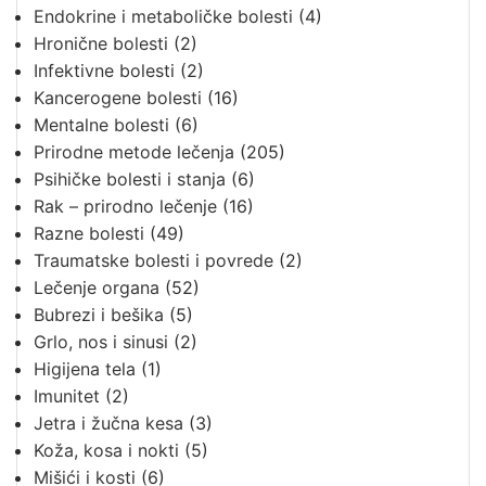
Endokrine i metaboličke bolesti
(4)
Hronične bolesti
(2)
Infektivne bolesti
(2)
Kancerogene bolesti
(16)
Mentalne bolesti
(6)
Prirodne metode lečenja
(205)
Psihičke bolesti i stanja
(6)
Rak – prirodno lečenje
(16)
Razne bolesti
(49)
Traumatske bolesti i povrede
(2)
Lečenje organa
(52)
Bubrezi i bešika
(5)
Grlo, nos i sinusi
(2)
Higijena tela
(1)
Imunitet
(2)
Jetra i žučna kesa
(3)
Koža, kosa i nokti
(5)
Mišići i kosti
(6)