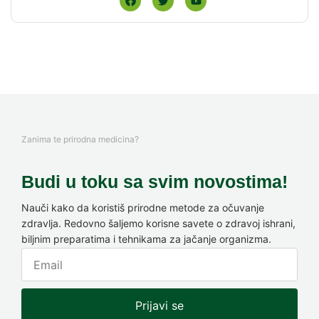
Zanima te prirodna medicina?
Budi u toku sa svim novostima!
Nauči kako da koristiš prirodne metode za očuvanje
zdravlja. Redovno šaljemo korisne savete o zdravoj ishrani,
biljnim preparatima i tehnikama za jačanje organizma.
Prijavi se