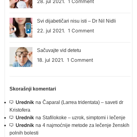
28. jul 2021.
1 Comment
Svi dijabetičari nisu isti – Dr Nil Nidli
22. jul 2021.
1 Comment
Sačuvajte vid detetu
18. jul 2021.
1 Comment
Skorašnji komentari
Urednik
na
Čaparal (Larrea tridentata) – saveti dr
Kristofera
Urednik
na
Stafilokoke – uzrok, simptomi i lečenje
Urednik
na
4 najmoćnije metode za lečenje ženskih
polnih bolesti