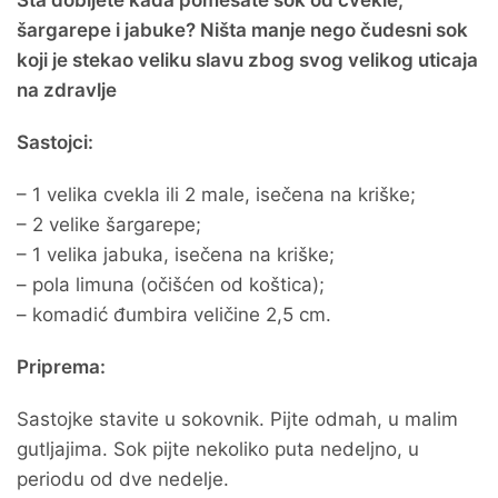
Šta dobijete kada pomešate sok od cvekle,
šargarepe i jabuke? Ništa manje nego čudesni sok
koji je stekao veliku slavu zbog svog velikog uticaja
na zdravlje
Sastojci:
– 1 velika cvekla ili 2 male, isečena na kriške;
– 2 velike šargarepe;
– 1 velika jabuka, isečena na kriške;
– pola limuna (očišćen od koštica);
– komadić đumbira veličine 2,5 cm.
Priprema:
Sastojke stavite u sokovnik. Pijte odmah, u malim
gutljajima. Sok pijte nekoliko puta nedeljno, u
periodu od dve nedelje.