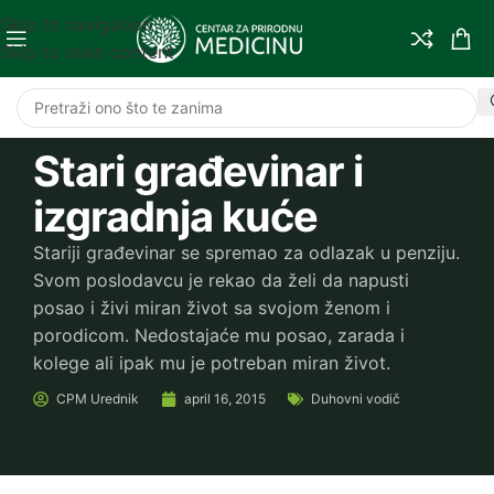
Skip to navigation
Skip to main content
Stari građevinar i
izgradnja kuće
Stariji građevinar se spremao za odlazak u penziju.
Svom poslodavcu je rekao da želi da napusti
posao i živi miran život sa svojom ženom i
porodicom. Nedostajaće mu posao, zarada i
kolege ali ipak mu je potreban miran život.
CPM
Urednik
april 16, 2015
Duhovni vodič