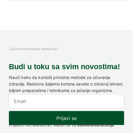
Zanima te prirodna medicina?
Budi u toku sa svim novostima!
Nauči kako da koristiš prirodne metode za očuvanje
zdravlja. Redovno šaljemo korisne savete o zdravoj ishrani,
biljnim preparatima i tehnikama za jačanje organizma.
Prijavi se
Prijavom na newsletter, slažeš se sa
uslovima korišćenja.