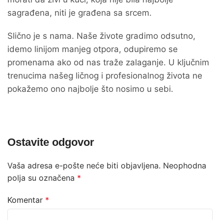
sagrađena, niti je građena sa srcem.
Slično je s nama. Naše živote gradimo odsutno,
idemo linijom manjeg otpora, odupiremo se
promenama ako od nas traže zalaganje. U ključnim
trenucima našeg ličnog i profesionalnog života ne
pokažemo ono najbolje što nosimo u sebi.
Ostavite odgovor
Vaša adresa e-pošte neće biti objavljena.
Neophodna
polja su označena
*
Komentar
*