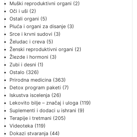
Muški reproduktivni organi
(2)
Oči i uši
(2)
Ostali organi
(5)
Pluća i organi za disanje
(3)
Srce i krvni sudovi
(3)
Želudac i creva
(5)
Ženski reproduktivni organi
(2)
Žlezde i hormoni
(3)
Zubi i desni
(1)
Ostalo
(326)
Prirodna medicina
(363)
Detox program paketi
(7)
Iskustva iscelenja
(26)
Lekovito bilje – značaj i uloga
(119)
Suplementi i dodaci u ishrani
(9)
Terapije i tretmani
(205)
Videoteka
(119)
Dokazi stvaranja
(44)