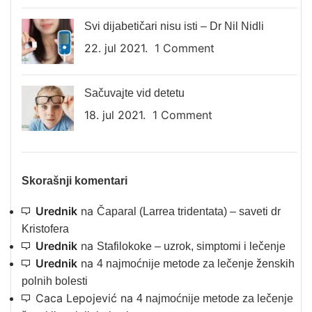
Svi dijabetičari nisu isti – Dr Nil Nidli
22. jul 2021.
1 Comment
Sačuvajte vid detetu
18. jul 2021.
1 Comment
Skorašnji komentari
Urednik
na
Čaparal (Larrea tridentata) – saveti dr
Kristofera
Urednik
na
Stafilokoke – uzrok, simptomi i lečenje
Urednik
na
4 najmoćnije metode za lečenje ženskih
polnih bolesti
Caca Lepojević
na
4 najmoćnije metode za lečenje