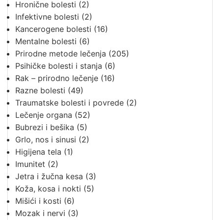
Hronične bolesti
(2)
Infektivne bolesti
(2)
Kancerogene bolesti
(16)
Mentalne bolesti
(6)
Prirodne metode lečenja
(205)
Psihičke bolesti i stanja
(6)
Rak – prirodno lečenje
(16)
Razne bolesti
(49)
Traumatske bolesti i povrede
(2)
Lečenje organa
(52)
Bubrezi i bešika
(5)
Grlo, nos i sinusi
(2)
Higijena tela
(1)
Imunitet
(2)
Jetra i žučna kesa
(3)
Koža, kosa i nokti
(5)
Mišići i kosti
(6)
Mozak i nervi
(3)