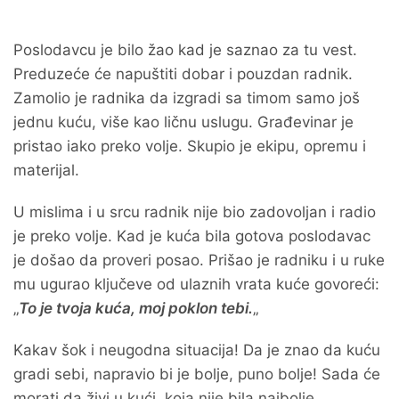
Poslodavcu je bilo žao kad je saznao za tu vest.
Preduzeće će napuštiti dobar i pouzdan radnik.
Zamolio je radnika da izgradi sa timom samo još
jednu kuću, više kao ličnu uslugu. Građevinar je
pristao iako preko volje. Skupio je ekipu, opremu i
materijal.
U mislima i u srcu radnik nije bio zadovoljan i radio
je preko volje. Kad je kuća bila gotova poslodavac
je došao da proveri posao. Prišao je radniku i u ruke
mu ugurao ključeve od ulaznih vrata kuće govoreći:
„
To je tvoja kuća, moj poklon tebi.
„
Kakav šok i neugodna situacija! Da je znao da kuću
gradi sebi, napravio bi je bolje, puno bolje! Sada će
morati da živi u kući, koja nije bila najbolje