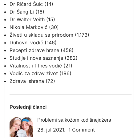
Dr Ričard Šulc
(14)
Dr Šang Li
(16)
Dr Walter Veith
(15)
Nikola Marković
(30)
Živeti u skladu sa prirodom
(1.173)
Duhovni vodič
(146)
Recepti zdrave hrane
(458)
Studije i nova saznanja
(282)
Vitalnost i fitnes vodič
(21)
Vodič za zdrav život
(196)
Zdrava ishrana
(72)
Poslednji članci
Problemi sa kožom kod tinejdžera
28. jul 2021.
1 Comment