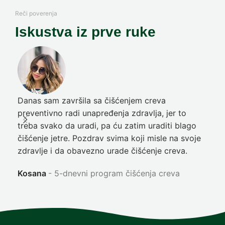
Reči poverenja
Iskustva iz prve ruke
Danas sam završila sa čišćenjem creva
Pre
preventivno radi unapređenja zdravlja, jer to
poč
treba svako da uradi, pa ću zatim uraditi blago
nep
čišćenje jetre. Pozdrav svima koji misle na svoje
sja
zdravlje i da obavezno urade čišćenje creva.
Ni
Kosana
5-dnevni program čišćenja creva