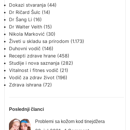
Dokazi stvaranja
(44)
Dr Ričard Šulc
(14)
Dr Šang Li
(16)
Dr Walter Veith
(15)
Nikola Marković
(30)
Živeti u skladu sa prirodom
(1.173)
Duhovni vodič
(146)
Recepti zdrave hrane
(458)
Studije i nova saznanja
(282)
Vitalnost i fitnes vodič
(21)
Vodič za zdrav život
(196)
Zdrava ishrana
(72)
Poslednji članci
Problemi sa kožom kod tinejdžera