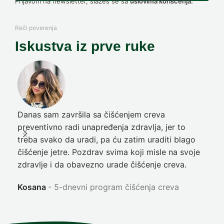
Prijavom na newsletter, slažeš se sa
uslovima korišćenja.
Reči poverenja
Iskustva iz prve ruke
Danas sam završila sa čišćenjem creva
Pre
preventivno radi unapređenja zdravlja, jer to
poč
treba svako da uradi, pa ću zatim uraditi blago
nep
čišćenje jetre. Pozdrav svima koji misle na svoje
sja
zdravlje i da obavezno urade čišćenje creva.
Ni
Kosana
5-dnevni program čišćenja creva