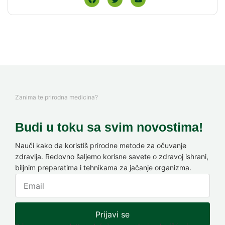
Zanima te prirodna medicina?
Budi u toku sa svim novostima!
Nauči kako da koristiš prirodne metode za očuvanje
zdravlja. Redovno šaljemo korisne savete o zdravoj ishrani,
biljnim preparatima i tehnikama za jačanje organizma.
Prijavi se