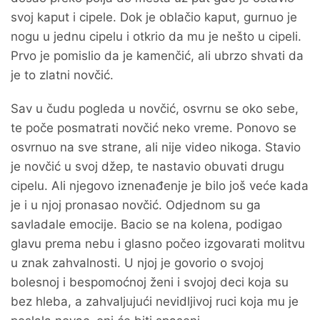
svoj kaput i cipele. Dok je oblačio kaput, gurnuo je
nogu u jednu cipelu i otkrio da mu je nešto u cipeli.
Prvo je pomislio da je kamenčić, ali ubrzo shvati da
je to zlatni novčić.
Sav u čudu pogleda u novčić, osvrnu se oko sebe,
te poče posmatrati novčić neko vreme. Ponovo se
osvrnuo na sve strane, ali nije video nikoga. Stavio
je novčić u svoj džep, te nastavio obuvati drugu
cipelu. Ali njegovo iznenađenje je bilo još veće kada
je i u njoj pronasao novčić. Odjednom su ga
savladale emocije. Bacio se na kolena, podigao
glavu prema nebu i glasno počeo izgovarati molitvu
u znak zahvalnosti. U njoj je govorio o svojoj
bolesnoj i bespomoćnoj ženi i svojoj deci koja su
bez hleba, a zahvaljujući nevidljivoj ruci koja mu je