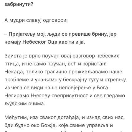
забринути?
А мудри славуј одговори:
–
Пријатељу мој, људи се превише брину, јер
немају Небеског Оца као ти и ja.
Заиста је врло поучан овај разговор небеских
птица, и не само поучан, већ и користан!
Некада, толико трагично проживљавамо наше
проблеме и урањамо у бескрајну тугу и стрепњу,
из чега се види наше неповјерење у Бога.
Негирамо Његову свеприсутност и све гледамо
људским очима.
Међутим, иза сваког догађаја, и изнад свих нас,
бди будно око Божје, које свиме управља и