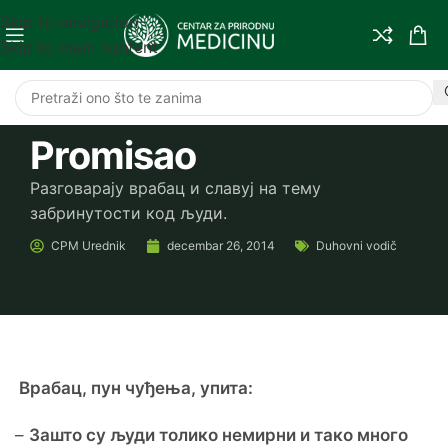
Skip to navigation
Skip to main content
Promisao
Разговарају врабац и славуј на тему
забринутости код људи.
CPM
Urednik
decembar 26, 2014
Duhovni vodič
Врабац, пун чуђења, упита:
–
Зашто су људи толико немирни и тако много