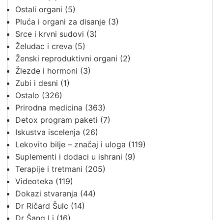
Ostali organi
(5)
Pluća i organi za disanje
(3)
Srce i krvni sudovi
(3)
Želudac i creva
(5)
Ženski reproduktivni organi
(2)
Žlezde i hormoni
(3)
Zubi i desni
(1)
Ostalo
(326)
Prirodna medicina
(363)
Detox program paketi
(7)
Iskustva iscelenja
(26)
Lekovito bilje – značaj i uloga
(119)
Suplementi i dodaci u ishrani
(9)
Terapije i tretmani
(205)
Videoteka
(119)
Dokazi stvaranja
(44)
Dr Ričard Šulc
(14)
Dr Šang Li
(16)