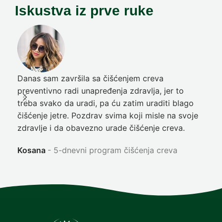
Iskustva iz prve ruke
Danas sam završila sa čišćenjem creva
Pre
preventivno radi unapređenja zdravlja, jer to
poč
treba svako da uradi, pa ću zatim uraditi blago
nep
čišćenje jetre. Pozdrav svima koji misle na svoje
sja
zdravlje i da obavezno urade čišćenje creva.
Ni
Kosana
5-dnevni program čišćenja creva