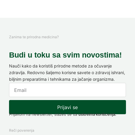
Zanima te prirodna medicina?
Budi u toku sa svim novostima!
Nauči kako da koristiš prirodne metode za očuvanje
zdravlja. Redovno šaljemo korisne savete o zdravoj ishrani,
biljnim preparatima i tehnikama za jačanje organizma.
Prijavi se
Prijavom na newsletter, slažeš se sa
uslovima korišćenja.
Reči poverenja