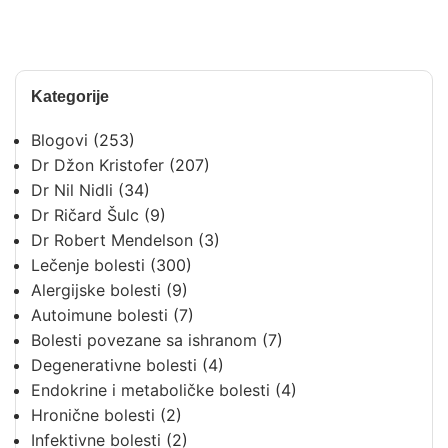
Kategorije
Blogovi
(253)
Dr Džon Kristofer
(207)
Dr Nil Nidli
(34)
Dr Ričard Šulc
(9)
Dr Robert Mendelson
(3)
Lečenje bolesti
(300)
Alergijske bolesti
(9)
Autoimune bolesti
(7)
Bolesti povezane sa ishranom
(7)
Degenerativne bolesti
(4)
Endokrine i metaboličke bolesti
(4)
Hronične bolesti
(2)
Infektivne bolesti
(2)