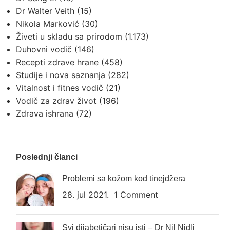
Dr Walter Veith
(15)
Nikola Marković
(30)
Živeti u skladu sa prirodom
(1.173)
Duhovni vodič
(146)
Recepti zdrave hrane
(458)
Studije i nova saznanja
(282)
Vitalnost i fitnes vodič
(21)
Vodič za zdrav život
(196)
Zdrava ishrana
(72)
Poslednji članci
Problemi sa kožom kod tinejdžera
28. jul 2021.
1 Comment
Svi dijabetičari nisu isti – Dr Nil Nidli