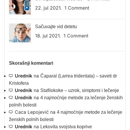
22. jul 2021.
1 Comment
Sačuvajte vid detetu
18. jul 2021.
1 Comment
Skorašnji komentari
Urednik
na
Čaparal (Larrea tridentata) – saveti dr
Kristofera
Urednik
na
Stafilokoke – uzrok, simptomi i lečenje
Urednik
na
4 najmoćnije metode za lečenje ženskih
polnih bolesti
Caca Lepojević
na
4 najmoćnije metode za lečenje
ženskih polnih bolesti
Urednik
na
Lekovita svojstva koprive