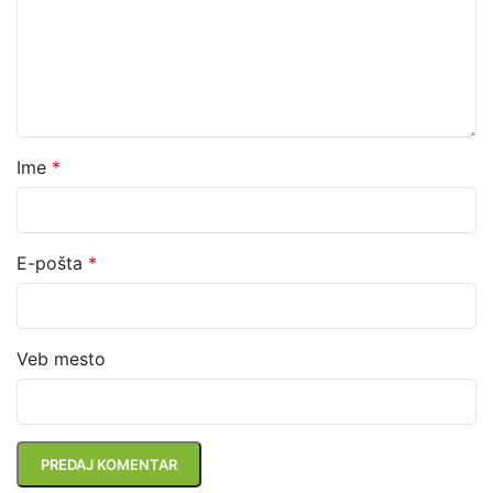
Ime
*
E-pošta
*
Veb mesto