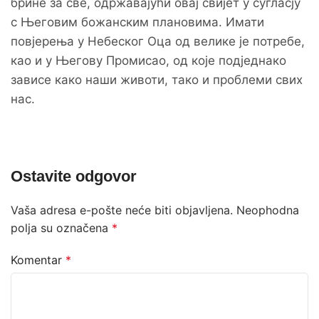
брине за све, одржавајући овај свијет у сугласју
с Његовим божанским плановима. Имати
повјерења у Небеског Оца од велике је потребе,
као и у Његову Промисао, од које подједнако
зависе како наши животи, тако и проблеми свих
нас.
Ostavite odgovor
Vaša adresa e-pošte neće biti objavljena.
Neophodna
polja su označena
*
Komentar
*