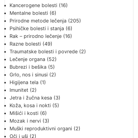
Kancerogene bolesti
(16)
Mentalne bolesti
(6)
Prirodne metode lečenja
(205)
Psihičke bolesti i stanja
(6)
Rak – prirodno lečenje
(16)
Razne bolesti
(49)
Traumatske bolesti i povrede
(2)
Lečenje organa
(52)
Bubrezi i bešika
(5)
Grlo, nos i sinusi
(2)
Higijena tela
(1)
Imunitet
(2)
Jetra i žučna kesa
(3)
Koža, kosa i nokti
(5)
Mišići i kosti
(6)
Mozak i nervi
(3)
Muški reproduktivni organi
(2)
Oči i uši
(2)