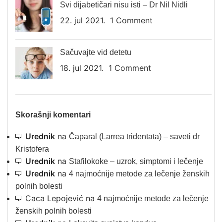
Svi dijabetičari nisu isti – Dr Nil Nidli
22. jul 2021.
1 Comment
Sačuvajte vid detetu
18. jul 2021.
1 Comment
Skorašnji komentari
Urednik
na
Čaparal (Larrea tridentata) – saveti dr
Kristofera
Urednik
na
Stafilokoke – uzrok, simptomi i lečenje
Urednik
na
4 najmoćnije metode za lečenje ženskih
polnih bolesti
Caca Lepojević
na
4 najmoćnije metode za lečenje
ženskih polnih bolesti