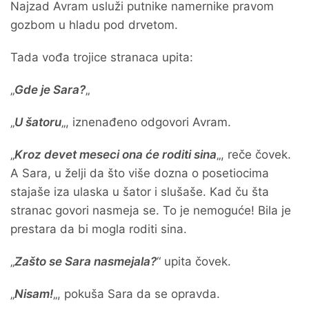
Najzad Avram usluži putnike namernike pravom
gozbom u hladu pod drvetom.
Tada vođa trojice stranaca upita:
„
Gde je Sara?
„
„
U šatoru
„, iznenađeno odgovori Avram.
„
Kroz devet meseci ona će roditi sina
„, reče čovek.
A Sara, u želji da što više dozna o posetiocima
stajaše iza ulaska u šator i slušaše. Kad ču šta
stranac govori nasmeja se. To je nemoguće! Bila je
prestara da bi mogla roditi sina.
„
Zašto se Sara nasmejala?
“ upita čovek.
„
Nisam!
„, pokuša Sara da se opravda.