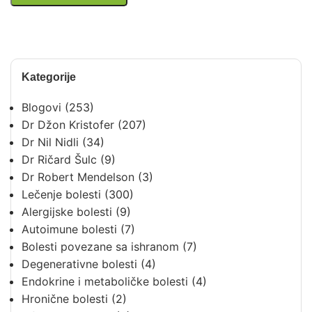
Kategorije
Blogovi
(253)
Dr Džon Kristofer
(207)
Dr Nil Nidli
(34)
Dr Ričard Šulc
(9)
Dr Robert Mendelson
(3)
Lečenje bolesti
(300)
Alergijske bolesti
(9)
Autoimune bolesti
(7)
Bolesti povezane sa ishranom
(7)
Degenerativne bolesti
(4)
Endokrine i metaboličke bolesti
(4)
Hronične bolesti
(2)