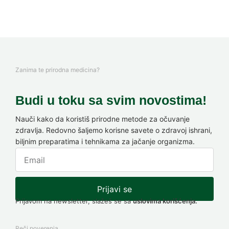
Zanima te prirodna medicina?
Budi u toku sa svim novostima!
Nauči kako da koristiš prirodne metode za očuvanje
zdravlja. Redovno šaljemo korisne savete o zdravoj ishrani,
biljnim preparatima i tehnikama za jačanje organizma.
Prijavi se
Prijavom na newsletter, slažeš se sa
uslovima korišćenja.
Reči poverenja