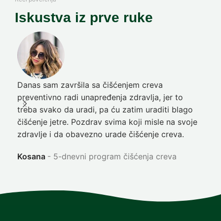
Iskustva iz prve ruke
Danas sam završila sa čišćenjem creva
Pre
preventivno radi unapređenja zdravlja, jer to
poč
treba svako da uradi, pa ću zatim uraditi blago
nep
čišćenje jetre. Pozdrav svima koji misle na svoje
sja
zdravlje i da obavezno urade čišćenje creva.
Ni
Kosana
5-dnevni program čišćenja creva