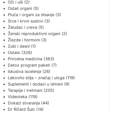
Oči i uši
(2)
Ostali organi
(5)
Pluća i organi za disanje
(3)
Srce i krvni sudovi
(3)
Želudac i creva
(5)
Ženski reproduktivni organi
(2)
Žlezde i hormoni
(3)
Zubi i desni
(1)
Ostalo
(326)
Prirodna medicina
(363)
Detox program paketi
(7)
Iskustva iscelenja
(26)
Lekovito bilje – značaj i uloga
(119)
Suplementi i dodaci u ishrani
(9)
Terapije i tretmani
(205)
Videoteka
(119)
Dokazi stvaranja
(44)
Dr Ričard Šulc
(14)