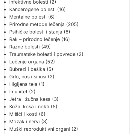
Infektivne bolesti
(2)
Kancerogene bolesti
(16)
Mentalne bolesti
(6)
Prirodne metode lečenja
(205)
Psihičke bolesti i stanja
(6)
Rak – prirodno lečenje
(16)
Razne bolesti
(49)
Traumatske bolesti i povrede
(2)
Lečenje organa
(52)
Bubrezi i bešika
(5)
Grlo, nos i sinusi
(2)
Higijena tela
(1)
Imunitet
(2)
Jetra i žučna kesa
(3)
Koža, kosa i nokti
(5)
Mišići i kosti
(6)
Mozak i nervi
(3)
Muški reproduktivni organi
(2)