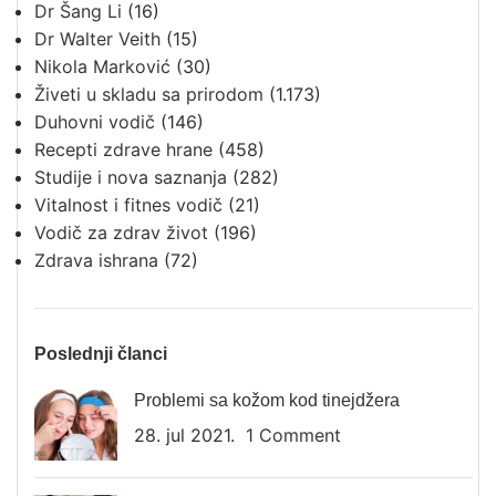
Dr Šang Li
(16)
Dr Walter Veith
(15)
Nikola Marković
(30)
Živeti u skladu sa prirodom
(1.173)
Duhovni vodič
(146)
Recepti zdrave hrane
(458)
Studije i nova saznanja
(282)
Vitalnost i fitnes vodič
(21)
Vodič za zdrav život
(196)
Zdrava ishrana
(72)
Poslednji članci
Problemi sa kožom kod tinejdžera
28. jul 2021.
1 Comment