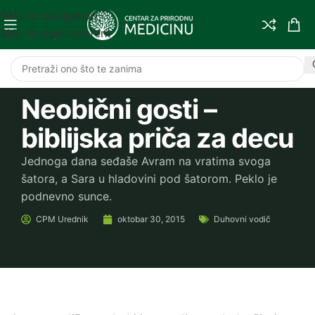
Skip to navigation
Skip to main content
Neobični gosti –
biblijska priča za decu
Jednoga dana seđaše Avram na vratima svoga
šatora, a Sara u hladovini pod šatorom. Peklo je
podnevno sunce.
CPM
Urednik
oktobar 30, 2015
Duhovni vodič