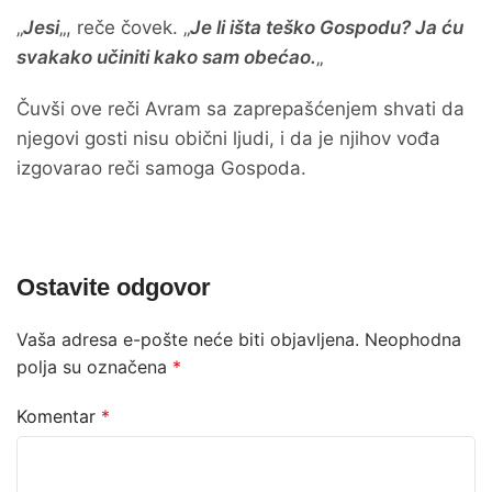
„
Jesi
„, reče čovek. „
Je li išta teško Gospodu? Ja ću
svakako učiniti kako sam obećao.
„
Čuvši ove reči Avram sa zaprepašćenjem shvati da
njegovi gosti nisu obični ljudi, i da je njihov vođa
izgovarao reči samoga Gospoda.
Ostavite odgovor
Vaša adresa e-pošte neće biti objavljena.
Neophodna
polja su označena
*
Komentar
*