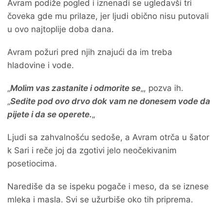
Avram podiže pogled i iznenadi se ugledavši tri
čoveka gde mu prilaze, jer ljudi obično nisu putovali
u ovo najtoplije doba dana.
Avram požuri pred njih znajući da im treba
hladovine i vode.
„
Molim vas zastanite i odmorite se
„, pozva ih.
„
Sedite pod ovo drvo dok vam ne donesem vode da
pijete i da se operete.
„
Ljudi sa zahvalnošću sedoše, a Avram otrča u šator
k Sari i reče joj da zgotivi jelo neočekivanim
posetiocima.
Narediše da se ispeku pogače i meso, da se iznese
mleka i masla. Svi se užurbiše oko tih priprema.