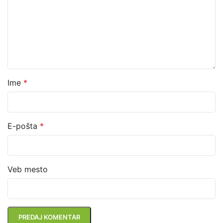
Ime
*
E-pošta
*
Veb mesto