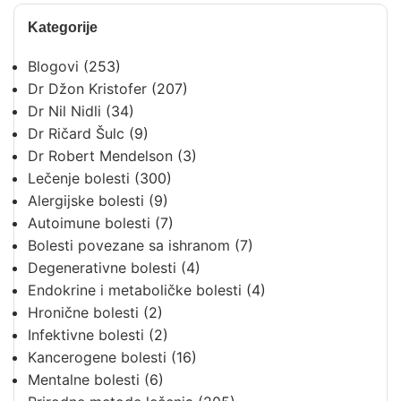
Kategorije
Blogovi
(253)
Dr Džon Kristofer
(207)
Dr Nil Nidli
(34)
Dr Ričard Šulc
(9)
Dr Robert Mendelson
(3)
Lečenje bolesti
(300)
Alergijske bolesti
(9)
Autoimune bolesti
(7)
Bolesti povezane sa ishranom
(7)
Degenerativne bolesti
(4)
Endokrine i metaboličke bolesti
(4)
Hronične bolesti
(2)
Infektivne bolesti
(2)
Kancerogene bolesti
(16)
Mentalne bolesti
(6)