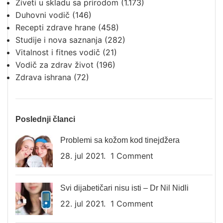
Živeti u skladu sa prirodom
(1.173)
Duhovni vodič
(146)
Recepti zdrave hrane
(458)
Studije i nova saznanja
(282)
Vitalnost i fitnes vodič
(21)
Vodič za zdrav život
(196)
Zdrava ishrana
(72)
Poslednji članci
Problemi sa kožom kod tinejdžera
28. jul 2021.
1 Comment
Svi dijabetičari nisu isti – Dr Nil Nidli
22. jul 2021.
1 Comment