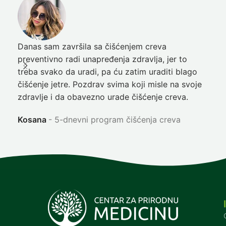
Danas sam završila sa čišćenjem creva
Pre
preventivno radi unapređenja zdravlja, jer to
poč
treba svako da uradi, pa ću zatim uraditi blago
nep
čišćenje jetre. Pozdrav svima koji misle na svoje
sja
zdravlje i da obavezno urade čišćenje creva.
Ni
Kosana
5-dnevni program čišćenja creva