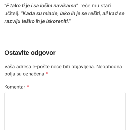
“
E tako ti je i sa lošim navikama
”, reče mu stari
učitelj. “
Kada su mlade, lako ih je se rešiti, ali kad se
razviju teško ih je iskoreniti.
”
Ostavite odgovor
Vaša adresa e-pošte neće biti objavljena.
Neophodna
polja su označena
*
Komentar
*