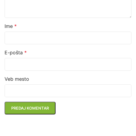
Ime
*
E-pošta
*
Veb mesto