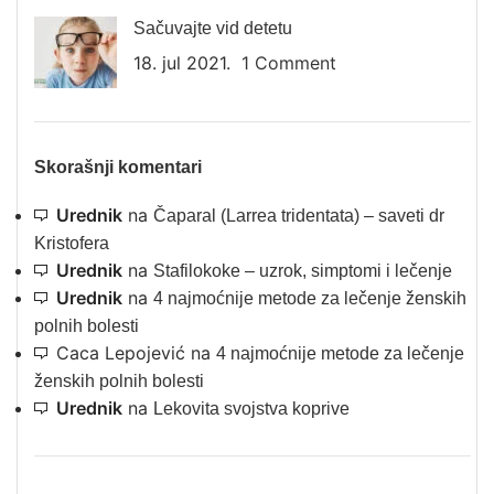
Sačuvajte vid detetu
18. jul 2021.
1 Comment
Skorašnji komentari
Urednik
na
Čaparal (Larrea tridentata) – saveti dr
Kristofera
Urednik
na
Stafilokoke – uzrok, simptomi i lečenje
Urednik
na
4 najmoćnije metode za lečenje ženskih
polnih bolesti
Caca Lepojević
na
4 najmoćnije metode za lečenje
ženskih polnih bolesti
Urednik
na
Lekovita svojstva koprive