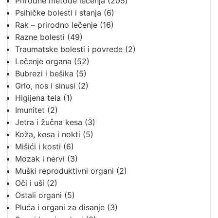
Prirodne metode lečenja
(205)
Psihičke bolesti i stanja
(6)
Rak – prirodno lečenje
(16)
Razne bolesti
(49)
Traumatske bolesti i povrede
(2)
Lečenje organa
(52)
Bubrezi i bešika
(5)
Grlo, nos i sinusi
(2)
Higijena tela
(1)
Imunitet
(2)
Jetra i žučna kesa
(3)
Koža, kosa i nokti
(5)
Mišići i kosti
(6)
Mozak i nervi
(3)
Muški reproduktivni organi
(2)
Oči i uši
(2)
Ostali organi
(5)
Pluća i organi za disanje
(3)