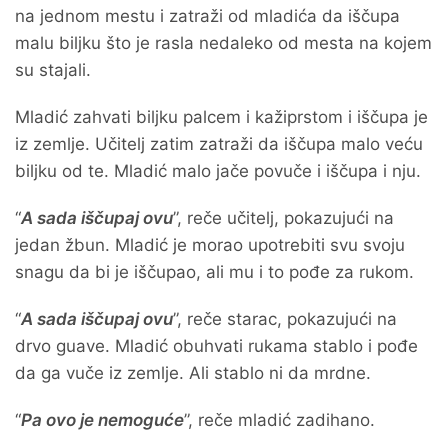
na jednom mestu i zatraži od mladića da iščupa
malu biljku što je rasla nedaleko od mesta na kojem
su stajali.
Mladić zahvati biljku palcem i kažiprstom i iščupa je
iz zemlje. Učitelj zatim zatraži da iščupa malo veću
biljku od te. Mladić malo jače povuče i iščupa i nju.
“
A sada iščupaj ovu
”, reče učitelj, pokazujući na
jedan žbun. Mladić je morao upotrebiti svu svoju
snagu da bi je iščupao, ali mu i to pođe za rukom.
“
A sada iščupaj ovu
”, reče starac, pokazujući na
drvo guave. Mladić obuhvati rukama stablo i pođe
da ga vuče iz zemlje. Ali stablo ni da mrdne.
“
Pa ovo je nemoguće
”, reče mladić zadihano.