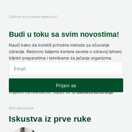
Zanima te prirodna medicina?
Budi u toku sa svim novostima!
Nauči kako da koristiš prirodne metode za očuvanje
zdravlja. Redovno šaljemo korisne savete o zdravoj ishrani,
biljnim preparatima i tehnikama za jačanje organizma.
Prijavi se
Prijavom na newsletter, slažeš se sa
uslovima korišćenja.
Reči poverenja
Iskustva iz prve ruke