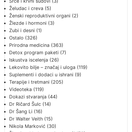
Srce i krvni sudovi
(3)
Želudac i creva
(5)
Ženski reproduktivni organi
(2)
Žlezde i hormoni
(3)
Zubi i desni
(1)
Ostalo
(326)
Prirodna medicina
(363)
Detox program paketi
(7)
Iskustva iscelenja
(26)
Lekovito bilje – značaj i uloga
(119)
Suplementi i dodaci u ishrani
(9)
Terapije i tretmani
(205)
Videoteka
(119)
Dokazi stvaranja
(44)
Dr Ričard Šulc
(14)
Dr Šang Li
(16)
Dr Walter Veith
(15)
Nikola Marković
(30)