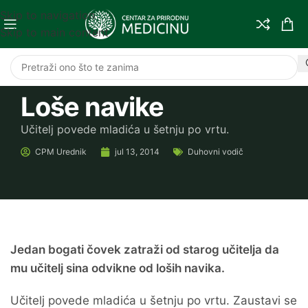
Skip to navigation
Skip to main content
Loše navike
Učitelj povede mladića u šetnju po vrtu.
CPM
Urednik
jul 13, 2014
Duhovni vodič
Jedan bogati čovek zatraži od starog učitelja da
mu učitelj sina odvikne od loših navika.
Učitelj povede mladića u šetnju po vrtu. Zaustavi se