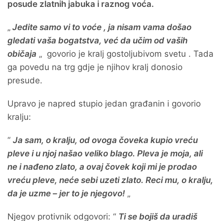
posude zlatnih jabuka i raznog voća.
„
Jedite samo vi to voće , ja nisam vama došao
gledati vaša bogatstva, već da učim od vaših
običaja
„ govorio je kralj gostoljubivom svetu . Tada
ga povedu na trg gdje je njihov kralj donosio
presude.
Upravo je napred stupio jedan građanin i govorio
kralju:
“
Ja sam, o kralju, od ovoga čoveka kupio vreću
pleve i u njoj našao veliko blago. Pleva je moja, ali
ne i nađeno zlato, a ovaj čovek koji mi je prodao
vreću pleve, neće sebi uzeti zlato. Reci mu, o kralju,
da je uzme – jer to je njegovo!
„
Njegov protivnik odgovori: “
Ti se bojiš da uradiš