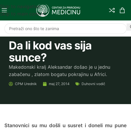
Skip to navigation
Skip to main content
Da li kod vas sija
sunce?
Makedonski kralj Aleksandar došao je u jednu
zabačenu , zlatom bogatu pokrajinu u Africi.
CPM
Urednik
maj 27, 2014
Duhovni vodič
Stanovnici su mu došli u susret i doneli mu pune