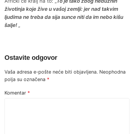
Afrički će kralj na to: „
To je tako zbog nedužnih
životinja koje žive u vašoj zemlji: jer nad takvim
ljudima ne treba da sija sunce niti da im nebo kišu
šalje!
„
Ostavite odgovor
Vaša adresa e-pošte neće biti objavljena.
Neophodna
polja su označena
*
Komentar
*