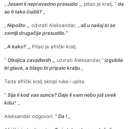
„
Jesam li nepravedno presudio
„, pitao je kralj, “
da
se ti tako čudiš?
„
„
Nipošto
„, odvrati Aleksandar, „
ali u našoj bi se
zemlji drugačije presudilo.“
„
A kako?
„, Pitao je afrički kralj.
“
Obojica zavađenih
„, uzvrati Aleksandar,“
izgubila
bi glave, a blago bi pripalo kralju.
„
Tada afrički kralj sklopi ruke i upita:
“
Sija li kod vas sunce? Daje li vam nebo još uvek
kišu
? „
Aleksandar odgovori: “
Da !
„