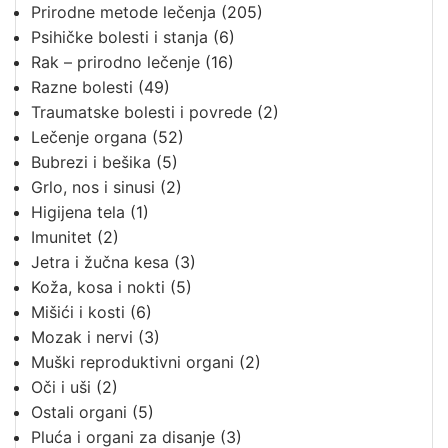
Prirodne metode lečenja
(205)
Psihičke bolesti i stanja
(6)
Rak – prirodno lečenje
(16)
Razne bolesti
(49)
Traumatske bolesti i povrede
(2)
Lečenje organa
(52)
Bubrezi i bešika
(5)
Grlo, nos i sinusi
(2)
Higijena tela
(1)
Imunitet
(2)
Jetra i žučna kesa
(3)
Koža, kosa i nokti
(5)
Mišići i kosti
(6)
Mozak i nervi
(3)
Muški reproduktivni organi
(2)
Oči i uši
(2)
Ostali organi
(5)
Pluća i organi za disanje
(3)