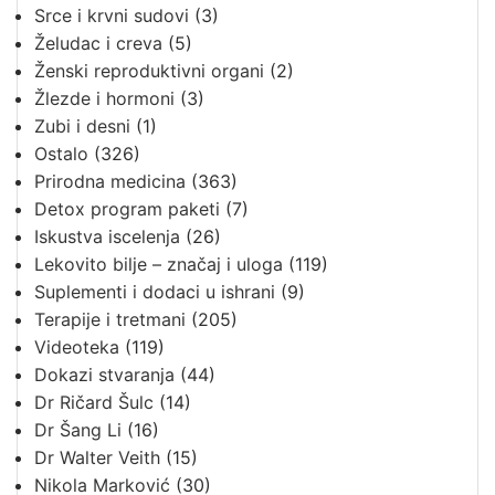
Srce i krvni sudovi
(3)
Želudac i creva
(5)
Ženski reproduktivni organi
(2)
Žlezde i hormoni
(3)
Zubi i desni
(1)
Ostalo
(326)
Prirodna medicina
(363)
Detox program paketi
(7)
Iskustva iscelenja
(26)
Lekovito bilje – značaj i uloga
(119)
Suplementi i dodaci u ishrani
(9)
Terapije i tretmani
(205)
Videoteka
(119)
Dokazi stvaranja
(44)
Dr Ričard Šulc
(14)
Dr Šang Li
(16)
Dr Walter Veith
(15)
Nikola Marković
(30)