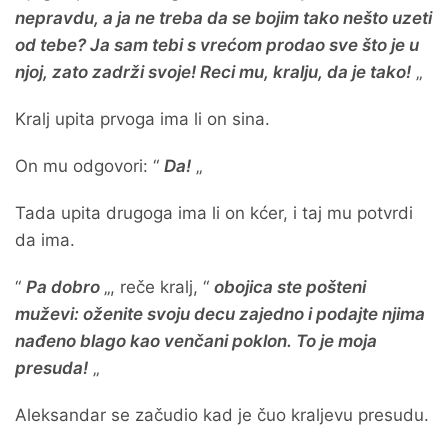
nepravdu, a ja ne treba da se bojim tako nešto uzeti
od tebe? Ja sam tebi s vrećom prodao sve što je u
njoj, zato zadrži svoje! Reci mu, kralju, da je tako!
„
Kralj upita prvoga ima li on sina.
On mu odgovori: “
Da!
„
Tada upita drugoga ima li on kćer, i taj mu potvrdi
da ima.
“
Pa dobro
„, reče kralj, “
obojica ste pošteni
muževi: oženite svoju decu zajedno i podajte njima
nađeno blago kao venčani poklon. To je moja
presuda!
„
Aleksandar se začudio kad je čuo kraljevu presudu.