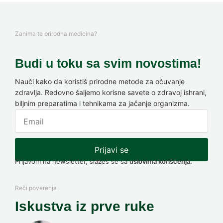
Zanima te prirodna medicina?
Budi u toku sa svim novostima!
Nauči kako da koristiš prirodne metode za očuvanje
zdravlja. Redovno šaljemo korisne savete o zdravoj ishrani,
biljnim preparatima i tehnikama za jačanje organizma.
Prijavi se
Prijavom na newsletter, slažeš se sa
uslovima korišćenja.
Reči poverenja
Iskustva iz prve ruke