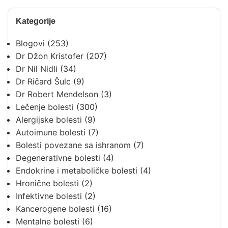
Kategorije
Blogovi
(253)
Dr Džon Kristofer
(207)
Dr Nil Nidli
(34)
Dr Ričard Šulc
(9)
Dr Robert Mendelson
(3)
Lečenje bolesti
(300)
Alergijske bolesti
(9)
Autoimune bolesti
(7)
Bolesti povezane sa ishranom
(7)
Degenerativne bolesti
(4)
Endokrine i metaboličke bolesti
(4)
Hronične bolesti
(2)
Infektivne bolesti
(2)
Kancerogene bolesti
(16)
Mentalne bolesti
(6)