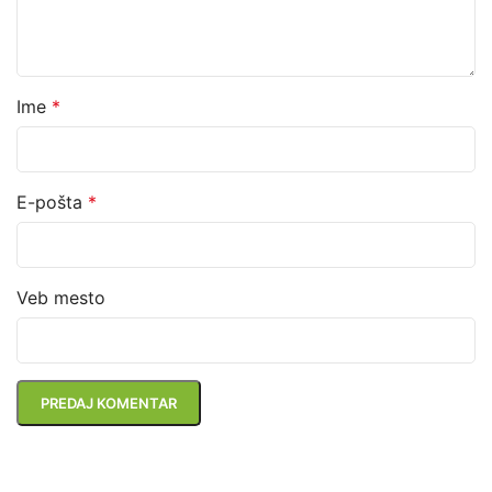
Ime
*
E-pošta
*
Veb mesto