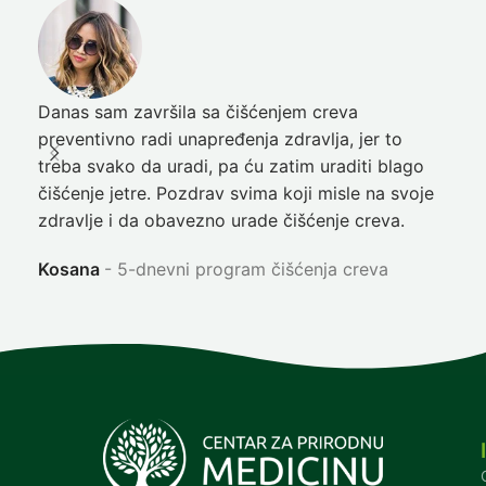
Danas sam završila sa čišćenjem creva
Pre
preventivno radi unapređenja zdravlja, jer to
poč
treba svako da uradi, pa ću zatim uraditi blago
nep
čišćenje jetre. Pozdrav svima koji misle na svoje
sja
zdravlje i da obavezno urade čišćenje creva.
Ni
Kosana
5-dnevni program čišćenja creva