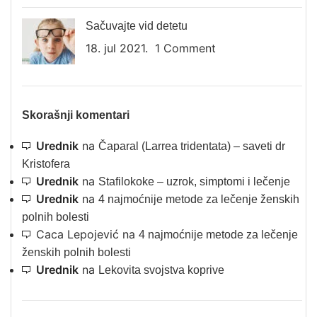
Sačuvajte vid detetu
18. jul 2021.
1 Comment
Skorašnji komentari
Urednik
na
Čaparal (Larrea tridentata) – saveti dr
Kristofera
Urednik
na
Stafilokoke – uzrok, simptomi i lečenje
Urednik
na
4 najmoćnije metode za lečenje ženskih
polnih bolesti
Caca Lepojević
na
4 najmoćnije metode za lečenje
ženskih polnih bolesti
Urednik
na
Lekovita svojstva koprive