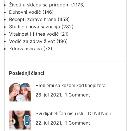
Živeti u skladu sa prirodom
(1.173)
Duhovni vodič
(146)
Recepti zdrave hrane
(458)
Studije i nova saznanja
(282)
Vitalnost i fitnes vodič
(21)
Vodič za zdrav život
(196)
Zdrava ishrana
(72)
Poslednji članci
Problemi sa kožom kod tinejdžera
28. jul 2021.
1 Comment
Svi dijabetičari nisu isti – Dr Nil Nidli
22. jul 2021.
1 Comment