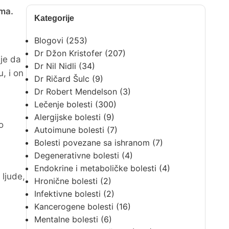
ima.
Kategorije
Blogovi
(253)
Dr Džon Kristofer
(207)
 je da
Dr Nil Nidli
(34)
, i on
Dr Ričard Šulc
(9)
Dr Robert Mendelson
(3)
Lečenje bolesti
(300)
Alergijske bolesti
(9)
o
Autoimune bolesti
(7)
Bolesti povezane sa ishranom
(7)
Degenerativne bolesti
(4)
Endokrine i metaboličke bolesti
(4)
 ljude,
Hronične bolesti
(2)
Infektivne bolesti
(2)
Kancerogene bolesti
(16)
Mentalne bolesti
(6)