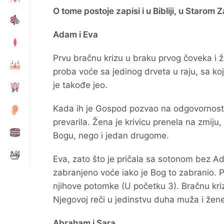
O tome postoje zapisi i u Bibliji, u Staro
Adam i Eva
Prvu bračnu krizu u braku prvog čoveka i ž
proba voće sa jedinog drveta u raju, sa ko
je takođe jeo.
Kada ih je Gospod pozvao na odgovornost,
prevarila. Žena je krivicu prenela na zmiju,
Bogu, nego i jedan drugome.
Eva, zato što je pričala sa sotonom bez Ad
zabranjeno voće iako je Bog to zabranio. Po
njihove potomke (U početku 3). Bračnu kr
Njegovoj reči u jedinstvu duha muža i žene
Abraham i Sara