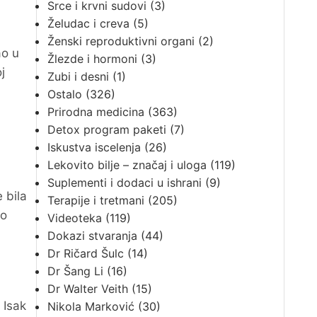
Srce i krvni sudovi
(3)
Želudac i creva
(5)
Ženski reproduktivni organi
(2)
ao u
Žlezde i hormoni
(3)
j
Zubi i desni
(1)
Ostalo
(326)
Prirodna medicina
(363)
Detox program paketi
(7)
Iskustva iscelenja
(26)
Lekovito bilje – značaj i uloga
(119)
Suplementi i dodaci u ishrani
(9)
 bila
Terapije i tretmani
(205)
uo
Videoteka
(119)
Dokazi stvaranja
(44)
Dr Ričard Šulc
(14)
Dr Šang Li
(16)
Dr Walter Veith
(15)
 Isak
Nikola Marković
(30)