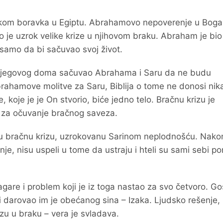
likom boravka u Egiptu. Abrahamovo nepoverenje u Boga
o je uzrok velike krize u njihovom braku. Abraham je bio
samo da bi sačuvao svoj ​​život.
i njegovog doma sačuvao Abrahama i Saru da ne budu
brahamove molitve za Saru, Biblija o tome ne donosi nik
 koje je je On stvorio, biće jedno telo. Bračnu krizu je
m za očuvanje bračnog saveza.
jnu bračnu krizu, uzrokovanu Sarinom neplodnošću. Nako
e, nisu uspeli u tome da ustraju i hteli su sami sebi po
agare i problem koji je iz toga nastao za svo četvoro. G
darovao im je obećanog sina – Izaka. Ljudsko rešenje, 
zu u braku – vera je svladava.