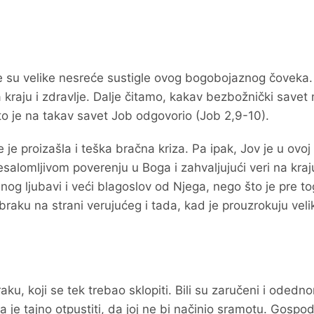
 su velike nesreće sustigle ovog bogobojaznog čoveka.
 kraju i zdravlje. Dalje čitamo, kakav bezbožnički savet
to je na takav savet Job odgovorio (Job 2,9-10).
je je proizašla i teška bračna kriza. Pa ipak, Jov je u ovoj
nesalomljivom poverenju u Boga i zahvaljujući veri na kraj
og ljubavi i veći blagoslov od Njega, nego što je pre t
raku na strani verujućeg i tada, kad je prouzrokuju veli
u, koji se tek trebao sklopiti. Bili su zaručeni i odedn
a je tajno otpustiti, da joj ne bi načinio sramotu. Gospo