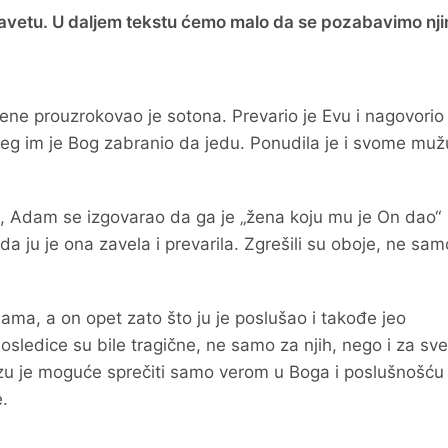
m Zavetu. U daljem tekstu ćemo malo da se pozabavimo nj
ene prouzrokovao je sotona. Prevario je Evu i nagovorio
jeg im je Bog zabranio da jedu. Ponudila je i svome mužu
 Adam se izgovarao da ga je „žena koju mu je On dao“
 da ju je ona zavela i prevarila. Zgrešili su oboje, ne sam
ama, a on opet zato što ju je poslušao i takođe jeo
sledice su bile tragične, ne samo za njih, nego i za sve
izu je moguće sprečiti samo verom u Boga i poslušnošću
.