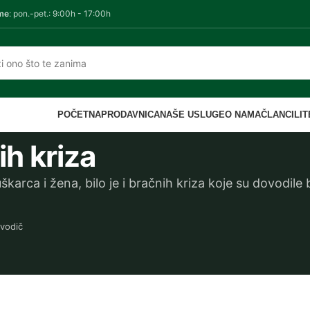
me
: pon.-pet.: 9:00h - 17:00h
POČETNA
PRODAVNICA
NAŠE USLUGE
O NAMA
ČLANCI
LI
ih kriza
arca i žena, bilo je i bračnih kriza koje su dovodile 
vodič