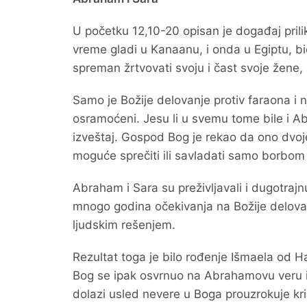
U početku 12,10-20 opisan je događaj pri
vreme gladi u Kanaanu, i onda u Egiptu, bi
spreman žrtvovati svoju i čast svoje žene, 
Samo je Božije delovanje protiv faraona 
osramoćeni. Jesu li u svemu tome bile i A
izveštaj. Gospod Bog je rekao da ono dvoje,
moguće sprečiti ili savladati samo borbo
Abraham i Sara su preživljavali i dugotra
mnogo godina očekivanja na Božije delovanj
ljudskim rešenjem.
Rezultat toga je bilo rođenje Išmaela od H
Bog se ipak osvrnuo na Abrahamovu veru i 
dolazi usled nevere u Boga prouzrokuje kri