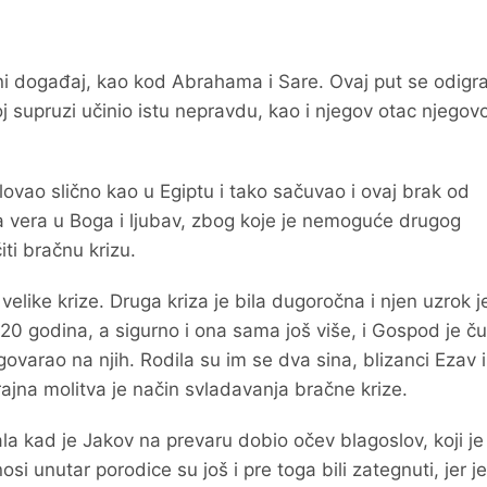
i događaj, kao kod Abrahama i Sare. Ovaj put se odigr
ojoj supruzi učinio istu nepravdu, kao i njegov otac njegovo
ovao slično kao u Egiptu i tako sačuvao i ovaj brak od
ta vera u Boga i ljubav, zbog koje je nemoguće drugog
iti bračnu krizu.
elike krize. Druga kriza je bila dugoročna i njen uzrok je
20 godina, a sigurno i ona sama još više, i Gospod je č
ovarao na njih. Rodila su im se dva sina, blizanci Ezav i
ajna molitva je način svladavanja bračne krize.
la kad je Jakov na prevaru dobio očev blagoslov, koji je
i unutar porodice su još i pre toga bili zategnuti, jer je