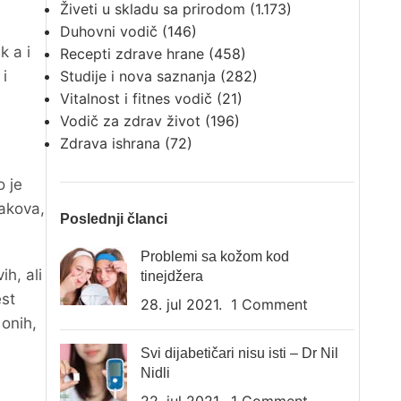
Živeti u skladu sa prirodom
(1.173)
Duhovni vodič
(146)
k a i
Recepti zdrave hrane
(458)
i
Studije i nova saznanja
(282)
Vitalnost i fitnes vodič
(21)
Vodič za zdrav život
(196)
Zdrava ishrana
(72)
o je
akova,
Poslednji članci
Problemi sa kožom kod
h, ali
tinejdžera
est
28. jul 2021.
1 Comment
 onih,
Svi dijabetičari nisu isti – Dr Nil
Nidli