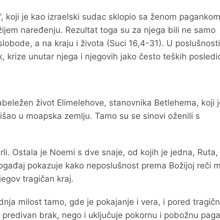
, koji je kao izraelski sudac sklopio sa ženom pagankom
žijem naređenju. Rezultat toga su za njega bili ne samo
 slobode, a na kraju i života (Suci 16,4-31). U poslušnosti
ak, krize unutar njega i njegovih jako često teških posledi
zabeležen život Elimelehove, stanovnika Betlehema, koji 
išao u moapska zemlju. Tamo su se sinovi oženili s
rli. Ostala je Noemi s dve snaje, od kojih je jedna, Ruta,
Događaj pokazuje kako neposlušnost prema Božijoj reči 
egov tragičan kraj.
nja milost tamo, gde je pokajanje i vera, i pored tragičn
, predivan brak, nego i uključuje pokornu i pobožnu pag