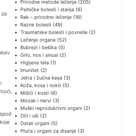
Prirodne metode lečenja
(205)
Psihičke bolesti i stanja
(6)
 za
Rak – prirodno lečenje
(16)
Razne bolesti
(49)
Traumatske bolesti i povrede
(2)
Lečenje organa
(52)
Bubrezi i bešika
(5)
akav
Grlo, nos i sinusi
(2)
Higijena tela
(1)
Imunitet
(2)
Jetra i žučna kesa
(3)
n
Koža, kosa i nokti
(5)
moći,
Mišići i kosti
(6)
Mozak i nervi
(3)
Muški reproduktivni organi
(2)
ospod
Oči i uši
(2)
koje
Ostali organi
(5)
Pluća i organi za disanje
(3)