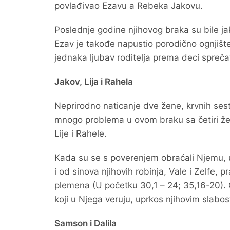
povlađivao Ezavu a Rebeka Jakovu.
Poslednje godine njihovog braka su bile jak
Ezav je takođe napustio porodično ognjište
jednaka ljubav roditelja prema deci spreča
Jakov, Lija i Rahela
Neprirodno naticanje dve žene, krvnih sest
mnogo problema u ovom braku sa četiri že
Lije i Rahele.
Kada su se s poverenjem obraćali Njemu, up
i od sinova njihovih robinja, Vale i Zelfe,
plemena (U početku 30,1 – 24; 35,16-20). 
koji u Njega veruju, uprkos njihovim slabos
Samson i Dalila