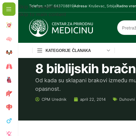
Skip to navigation
Telefon
: +381 643708819
Adresa
: Kruševac, Srbija
Radno vre
Skip to main content
KATEGORIJE ČLANAKA
8 biblijskih bračn
Od kada su sklapani brakovi između mušk
opasnost.
CPM
Urednik
april 22, 2014
Duhovni 