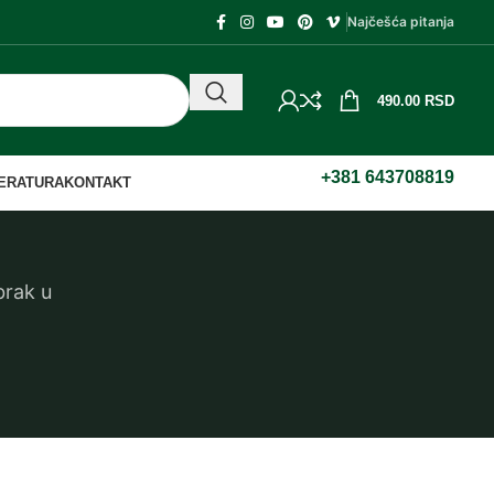
Najčešća pitanja
490.00
RSD
+381 643708819
TERATURA
KONTAKT
brak u