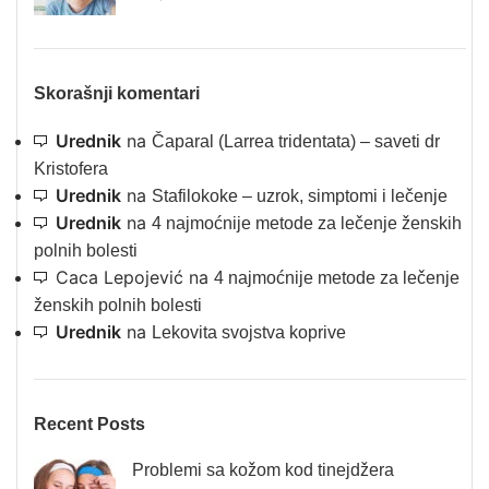
Skorašnji komentari
Urednik
na
Čaparal (Larrea tridentata) – saveti dr
Kristofera
Urednik
na
Stafilokoke – uzrok, simptomi i lečenje
Urednik
na
4 najmoćnije metode za lečenje ženskih
polnih bolesti
Caca Lepojević
na
4 najmoćnije metode za lečenje
ženskih polnih bolesti
Urednik
na
Lekovita svojstva koprive
Recent Posts
Problemi sa kožom kod tinejdžera