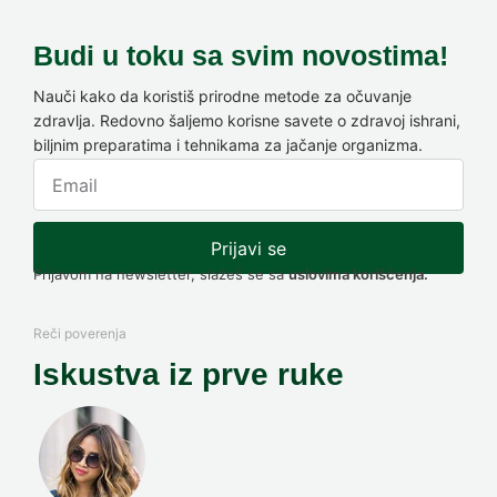
Budi u toku sa svim novostima!
Nauči kako da koristiš prirodne metode za očuvanje
zdravlja. Redovno šaljemo korisne savete o zdravoj ishrani,
biljnim preparatima i tehnikama za jačanje organizma.
Prijavi se
Prijavom na newsletter, slažeš se sa
uslovima korišćenja.
Reči poverenja
Iskustva iz prve ruke