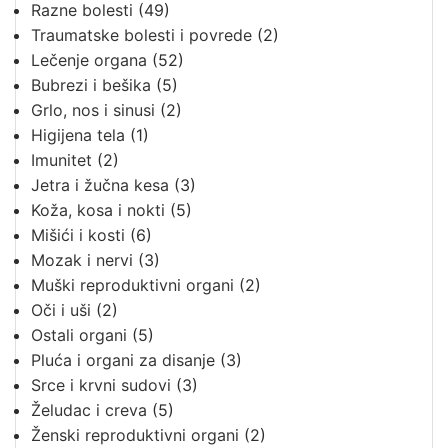
Razne bolesti
(49)
Traumatske bolesti i povrede
(2)
Lečenje organa
(52)
Bubrezi i bešika
(5)
Grlo, nos i sinusi
(2)
Higijena tela
(1)
Imunitet
(2)
Jetra i žučna kesa
(3)
Koža, kosa i nokti
(5)
Mišići i kosti
(6)
Mozak i nervi
(3)
Muški reproduktivni organi
(2)
Oči i uši
(2)
Ostali organi
(5)
Pluća i organi za disanje
(3)
Srce i krvni sudovi
(3)
Želudac i creva
(5)
Ženski reproduktivni organi
(2)