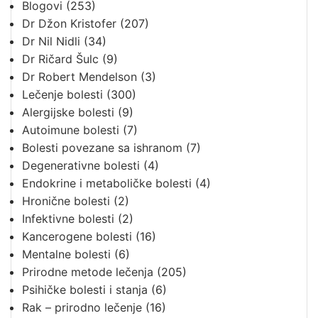
Blogovi
(253)
Dr Džon Kristofer
(207)
Dr Nil Nidli
(34)
Dr Ričard Šulc
(9)
Dr Robert Mendelson
(3)
Lečenje bolesti
(300)
Alergijske bolesti
(9)
Autoimune bolesti
(7)
Bolesti povezane sa ishranom
(7)
Degenerativne bolesti
(4)
Endokrine i metaboličke bolesti
(4)
Hronične bolesti
(2)
Infektivne bolesti
(2)
Kancerogene bolesti
(16)
Mentalne bolesti
(6)
Prirodne metode lečenja
(205)
Psihičke bolesti i stanja
(6)
Rak – prirodno lečenje
(16)