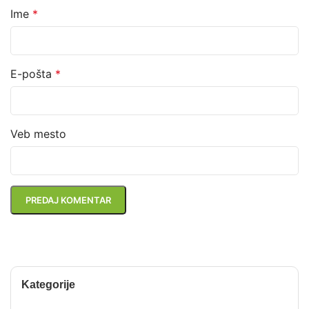
Ime
*
E-pošta
*
Veb mesto
Kategorije