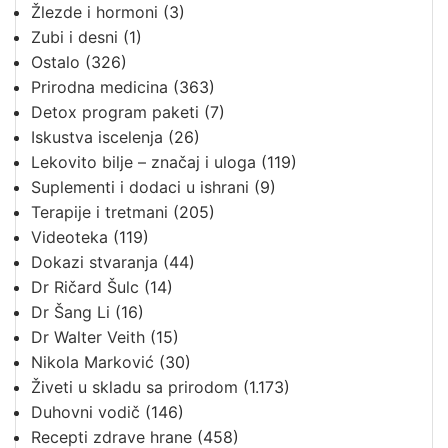
Žlezde i hormoni
(3)
Zubi i desni
(1)
Ostalo
(326)
Prirodna medicina
(363)
Detox program paketi
(7)
Iskustva iscelenja
(26)
Lekovito bilje – značaj i uloga
(119)
Suplementi i dodaci u ishrani
(9)
Terapije i tretmani
(205)
Videoteka
(119)
Dokazi stvaranja
(44)
Dr Ričard Šulc
(14)
Dr Šang Li
(16)
Dr Walter Veith
(15)
Nikola Marković
(30)
Živeti u skladu sa prirodom
(1.173)
Duhovni vodič
(146)
Recepti zdrave hrane
(458)