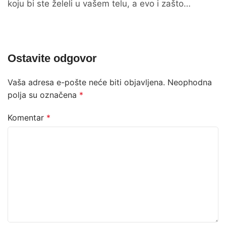
koju bi ste želeli u vašem telu, a evo i zašto…
Ostavite odgovor
Vaša adresa e-pošte neće biti objavljena.
Neophodna
polja su označena
*
Komentar
*