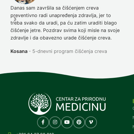
Danas sam završila sa čišćenjem creva
Pre
preventivno radi unapređenja zdravlja, jer to
poč
treba svako da uradi, pa ću zatim uraditi blago
nep
čišćenje jetre. Pozdrav svima koji misle na svoje
sja
zdravlje i da obavezno urade čišćenje creva.
Ni
Kosana
5-dnevni program čišćenja creva