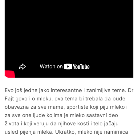
Evo još jedne jako interesantne i zanimljive teme. Dr
Fajt govori o mleku, ova tema bi trebala da bude
obavezna za sve mame, sportiste koji piju mleko i
za sve one ljude kojima je mleko sastavni deo
života i koji veruju da njihove kosti i telo jačaju
usled pijenja mleka. Ukratko, mleko nije namirnica