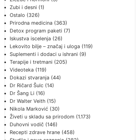
Zubi i desni
(1)
Ostalo
(326)
Prirodna medicina
(363)
Detox program paketi
(7)
Iskustva iscelenja
(26)
Lekovito bilje – značaj i uloga
(119)
Suplementi i dodaci u ishrani
(9)
Terapije i tretmani
(205)
Videoteka
(119)
Dokazi stvaranja
(44)
Dr Ričard Šulc
(14)
Dr Šang Li
(16)
Dr Walter Veith
(15)
Nikola Marković
(30)
Živeti u skladu sa prirodom
(1.173)
Duhovni vodič
(146)
Recepti zdrave hrane
(458)