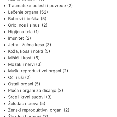
Traumatske bolesti i povrede
(2)
Lečenje organa
(52)
Bubrezi i bešika
(5)
Grlo, nos i sinusi
(2)
Higijena tela
(1)
Imunitet
(2)
Jetra i žučna kesa
(3)
Koža, kosa i nokti
(5)
Mišići i kosti
(6)
Mozak i nervi
(3)
Muški reproduktivni organi
(2)
Oči i uši
(2)
Ostali organi
(5)
Pluća i organi za disanje
(3)
Srce i krvni sudovi
(3)
Želudac i creva
(5)
Ženski reproduktivni organi
(2)
Žlezde i hormoni
(3)