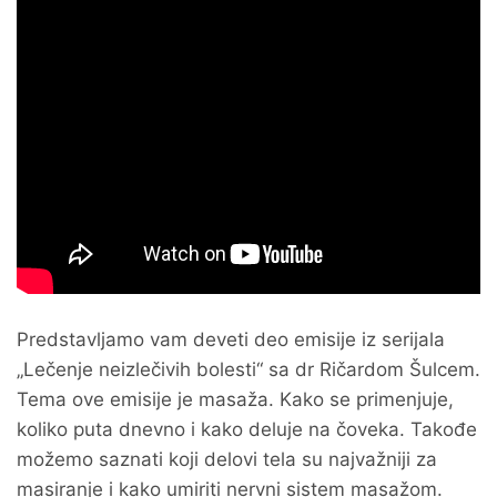
Predstavljamo vam deveti deo emisije iz serijala
„Lečenje neizlečivih bolesti“ sa dr Ričardom Šulcem.
Tema ove emisije je masaža. Kako se primenjuje,
koliko puta dnevno i kako deluje na čoveka. Takođe
možemo saznati koji delovi tela su najvažniji za
masiranje i kako umiriti nervni sistem masažom.