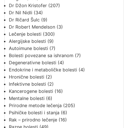
Dr Džon Kristofer
(207)
Dr Nil Nidli
(34)
Dr Ričard Šulc
(9)
Dr Robert Mendelson
(3)
Lečenje bolesti
(300)
Alergijske bolesti
(9)
Autoimune bolesti
(7)
Bolesti povezane sa ishranom
(7)
Degenerativne bolesti
(4)
Endokrine i metaboličke bolesti
(4)
Hronične bolesti
(2)
Infektivne bolesti
(2)
Kancerogene bolesti
(16)
Mentalne bolesti
(6)
Prirodne metode lečenja
(205)
Psihičke bolesti i stanja
(6)
Rak – prirodno lečenje
(16)
Razne bolesti
(49)