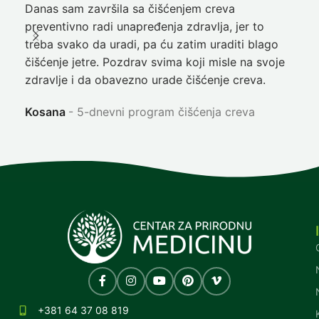
Danas sam završila sa čišćenjem creva
Pre
preventivno radi unapređenja zdravlja, jer to
poč
treba svako da uradi, pa ću zatim uraditi blago
nep
čišćenje jetre. Pozdrav svima koji misle na svoje
sja
zdravlje i da obavezno urade čišćenje creva.
Ni
Kosana
5-dnevni program čišćenja creva
+381 64 37 08 819