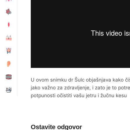
U ovom snimku dr Šulc objašnjava kako čišć
jako važno za zdravljenje, i zato je to pot
potpunosti očistiti vašu jetru i žučnu kesu
Ostavite odgovor