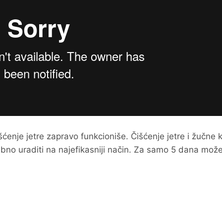
enje jetre zapravo funkcioniše. Čišćenje jetre i žučne 
rebno uraditi na najefikasniji način. Za samo 5 dana mož