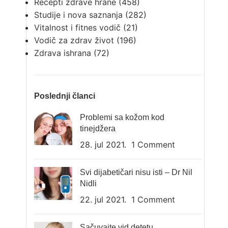
Recepti zdrave hrane
(458)
Studije i nova saznanja
(282)
Vitalnost i fitnes vodič
(21)
Vodič za zdrav život
(196)
Zdrava ishrana
(72)
Poslednji članci
Problemi sa kožom kod
tinejdžera
28. jul 2021.
1 Comment
Svi dijabetičari nisu isti – Dr Nil
Nidli
22. jul 2021.
1 Comment
Sačuvajte vid detetu