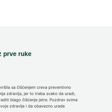
z prve ruke
ršila sa čišćenjem creva preventivno
Pre deset dan
ja zdravlja, jer to treba svako da uradi,
sam da se pra
aditi blago čišćenje jetre. Pozdrav svima
olakšanje veli
svoje zdravlje i da obavezno urade
Nina
5-dnev