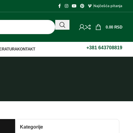
Najčešća pitanja
0.00
RSD
+381 643708819
TERATURA
KONTAKT
Kategorije