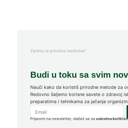
Zanima te prirodna medicina?
Budi u toku sa svim no
Nauči kako da koristiš prirodne metode za oč
Redovno šaljemo korisne savete o zdravoj ish
preparatima i tehnikama za jačanje organizm
Prijavom na newsletter, slažeš se sa
uslovima korišćen