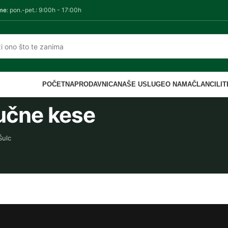
me
: pon.-pet.: 9:00h - 17:00h
POČETNA
PRODAVNICA
NAŠE USLUGE
O NAMA
ČLANCI
LI
žučne kese
Šulc