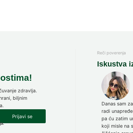
Reči poverenja
Iskustva i
vostima!
uvanje zdravlja.
rani, biljnim
Danas sam zav
a.
radi unapređen
Prijavi se
pa ću zatim ur
ja.
koji misle na 