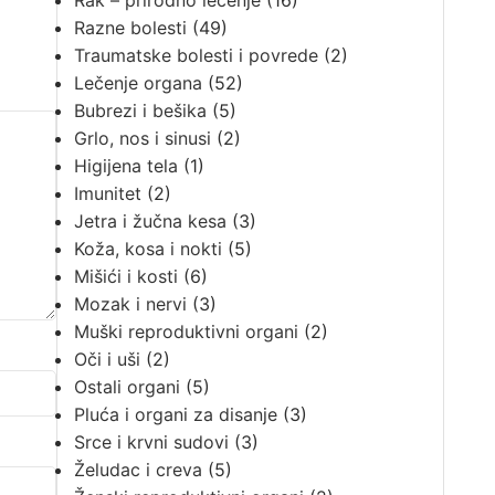
Rak – prirodno lečenje
(16)
Razne bolesti
(49)
Traumatske bolesti i povrede
(2)
Lečenje organa
(52)
Bubrezi i bešika
(5)
Grlo, nos i sinusi
(2)
Higijena tela
(1)
Imunitet
(2)
Jetra i žučna kesa
(3)
Koža, kosa i nokti
(5)
Mišići i kosti
(6)
Mozak i nervi
(3)
Muški reproduktivni organi
(2)
Oči i uši
(2)
Ostali organi
(5)
Pluća i organi za disanje
(3)
Srce i krvni sudovi
(3)
Želudac i creva
(5)