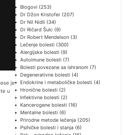
Blogovi
(253)
Dr Džon Kristofer
(207)
Dr Nil Nidli
(34)
Dr Ričard Šulc
(9)
Dr Robert Mendelson
(3)
Lečenje bolesti
(300)
Alergijske bolesti
(9)
Autoimune bolesti
(7)
Bolesti povezane sa ishranom
(7)
Degenerativne bolesti
(4)
Endokrine i metaboličke bolesti
(4)
kese je
Hronične bolesti
(2)
ete u
Infektivne bolesti
(2)
Kancerogene bolesti
(16)
Mentalne bolesti
(6)
Prirodne metode lečenja
(205)
Psihičke bolesti i stanja
(6)