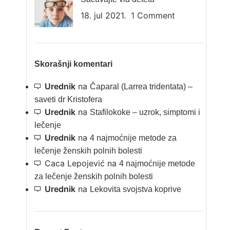
18. jul 2021.
1 Comment
Skorašnji komentari
Urednik
na
Čaparal (Larrea tridentata) –
saveti dr Kristofera
Urednik
na
Stafilokoke – uzrok, simptomi i
lečenje
Urednik
na
4 najmoćnije metode za
lečenje ženskih polnih bolesti
Caca Lepojević
na
4 najmoćnije metode
za lečenje ženskih polnih bolesti
Urednik
na
Lekovita svojstva koprive