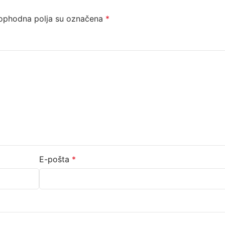
ophodna polja su označena
*
E-pošta
*