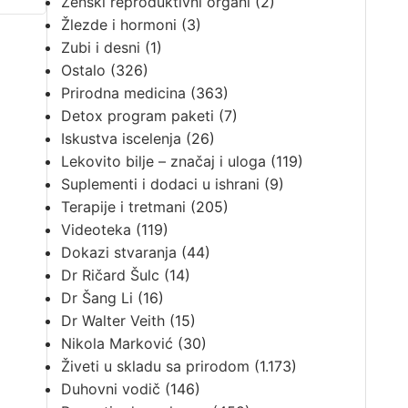
Ženski reproduktivni organi
(2)
Žlezde i hormoni
(3)
Zubi i desni
(1)
Ostalo
(326)
Prirodna medicina
(363)
Detox program paketi
(7)
Iskustva iscelenja
(26)
Lekovito bilje – značaj i uloga
(119)
Suplementi i dodaci u ishrani
(9)
Terapije i tretmani
(205)
Videoteka
(119)
Dokazi stvaranja
(44)
Dr Ričard Šulc
(14)
Dr Šang Li
(16)
Dr Walter Veith
(15)
Nikola Marković
(30)
Živeti u skladu sa prirodom
(1.173)
Duhovni vodič
(146)