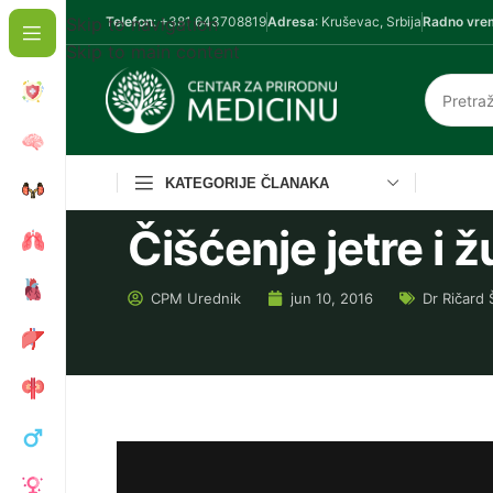
Skip to navigation
Telefon
: +381 643708819
Adresa
: Kruševac, Srbija
Radno vre
Skip to main content
KATEGORIJE ČLANAKA
Čišćenje jetre i 
CPM
Urednik
jun 10, 2016
Dr Ričard 