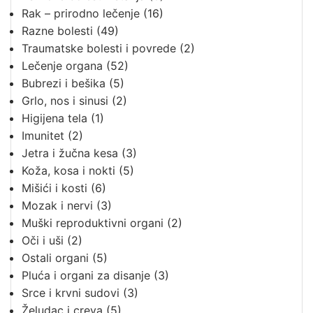
Rak – prirodno lečenje
(16)
Razne bolesti
(49)
Traumatske bolesti i povrede
(2)
Lečenje organa
(52)
Bubrezi i bešika
(5)
Grlo, nos i sinusi
(2)
Higijena tela
(1)
Imunitet
(2)
Jetra i žučna kesa
(3)
Koža, kosa i nokti
(5)
Mišići i kosti
(6)
Mozak i nervi
(3)
Muški reproduktivni organi
(2)
Oči i uši
(2)
Ostali organi
(5)
Pluća i organi za disanje
(3)
Srce i krvni sudovi
(3)
Želudac i creva
(5)