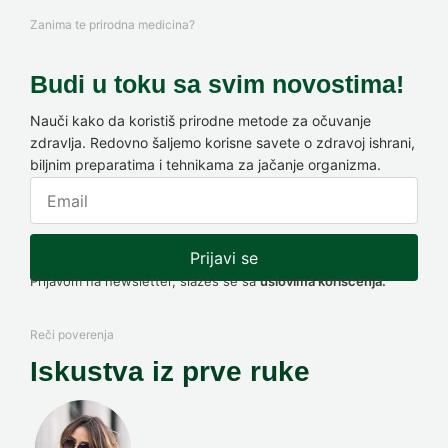
Zanima te prirodna medicina?
Budi u toku sa svim novostima!
Nauči kako da koristiš prirodne metode za očuvanje
zdravlja. Redovno šaljemo korisne savete o zdravoj ishrani,
biljnim preparatima i tehnikama za jačanje organizma.
Prijavi se
Prijavom na newsletter, slažeš se sa
uslovima korišćenja.
Reči poverenja
Iskustva iz prve ruke