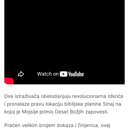
Dva istraživača obelodanjuju revolucionarna otkrića
i pronalaze pravu lokaciju biblijske planine Sinaj na
kojoj je Mojsije primio Deset Božjih zapovesti.
Praćen velikim brojem dokaza i činjenica, ovaj