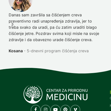
Danas sam završila sa čišćenjem creva
Pre
preventivno radi unapređenja zdravlja, jer to
poč
treba svako da uradi, pa ću zatim uraditi blago
nep
čišćenje jetre. Pozdrav svima koji misle na svoje
sja
zdravlje i da obavezno urade čišćenje creva.
Ni
Kosana
5-dnevni program čišćenja creva