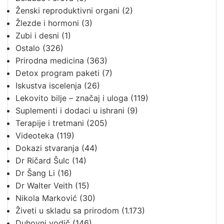
Ženski reproduktivni organi
(2)
Žlezde i hormoni
(3)
Zubi i desni
(1)
Ostalo
(326)
Prirodna medicina
(363)
Detox program paketi
(7)
Iskustva iscelenja
(26)
Lekovito bilje – značaj i uloga
(119)
Suplementi i dodaci u ishrani
(9)
Terapije i tretmani
(205)
Videoteka
(119)
Dokazi stvaranja
(44)
Dr Ričard Šulc
(14)
Dr Šang Li
(16)
Dr Walter Veith
(15)
Nikola Marković
(30)
Živeti u skladu sa prirodom
(1.173)
Duhovni vodič
(146)