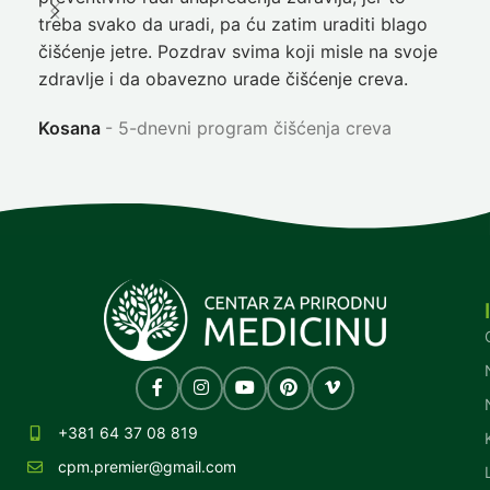
treba svako da uradi, pa ću zatim uraditi blago
nep
čišćenje jetre. Pozdrav svima koji misle na svoje
sja
zdravlje i da obavezno urade čišćenje creva.
Ni
Kosana
5-dnevni program čišćenja creva
+381 64 37 08 819
cpm.premier@gmail.com