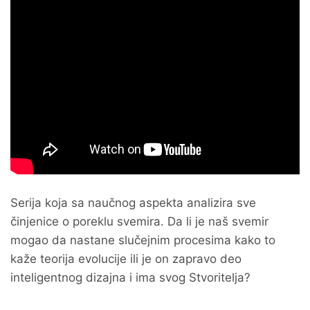
Serija koja sa naučnog aspekta analizira sve
činjenice o poreklu svemira. Da li je naš svemir
mogao da nastane slučejnim procesima kako to
kaže teorija evolucije ili je on zapravo deo
inteligentnog dizajna i ima svog Stvoritelja?