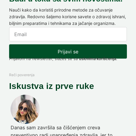
Nauči kako da koristiš prirodne metode za očuvanje
zdravlja. Redovno šaljemo korisne savete o zdravoj ishrani,
biljnim preparatima i tehnikama za jačanje organizma.
Prijavi se
Prijavom na newsletter, slažeš se sa
uslovima korišćenja.
Reči poverenja
Iskustva iz prve ruke
Danas sam završila sa čišćenjem creva
Pre
preventivno radi unapređenja zdravlja, jer to
poč