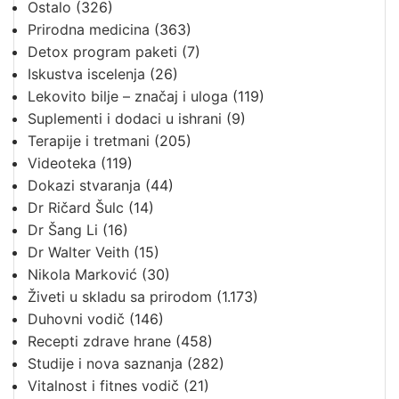
Ostalo
(326)
Prirodna medicina
(363)
Detox program paketi
(7)
Iskustva iscelenja
(26)
Lekovito bilje – značaj i uloga
(119)
Suplementi i dodaci u ishrani
(9)
Terapije i tretmani
(205)
Videoteka
(119)
Dokazi stvaranja
(44)
Dr Ričard Šulc
(14)
Dr Šang Li
(16)
Dr Walter Veith
(15)
Nikola Marković
(30)
Živeti u skladu sa prirodom
(1.173)
Duhovni vodič
(146)
Recepti zdrave hrane
(458)
Studije i nova saznanja
(282)
Vitalnost i fitnes vodič
(21)