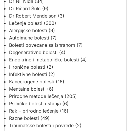
Dr Nil Nidli
(34)
Dr Ričard Šulc
(9)
Dr Robert Mendelson
(3)
Lečenje bolesti
(300)
Alergijske bolesti
(9)
Autoimune bolesti
(7)
Bolesti povezane sa ishranom
(7)
Degenerativne bolesti
(4)
Endokrine i metaboličke bolesti
(4)
Hronične bolesti
(2)
Infektivne bolesti
(2)
Kancerogene bolesti
(16)
Mentalne bolesti
(6)
Prirodne metode lečenja
(205)
Psihičke bolesti i stanja
(6)
Rak – prirodno lečenje
(16)
Razne bolesti
(49)
Traumatske bolesti i povrede
(2)