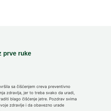
z prve ruke
ršila sa čišćenjem creva preventivno
Pre deset dan
ja zdravlja, jer to treba svako da uradi,
sam da se pra
aditi blago čišćenje jetre. Pozdrav svima
olakšanje veli
svoje zdravlje i da obavezno urade
Nina
5-dnev