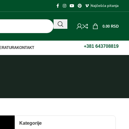
Najčešća pitanja
0.00
RSD
+381 643708819
TERATURA
KONTAKT
Kategorije