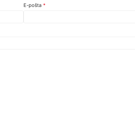
E-pošta
*