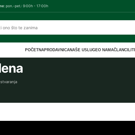
me
: pon.-pet.: 9:00h - 17:00h
POČETNA
PRODAVNICA
NAŠE USLUGE
O NAMA
ČLANCI
LI
lena
 stvaranja