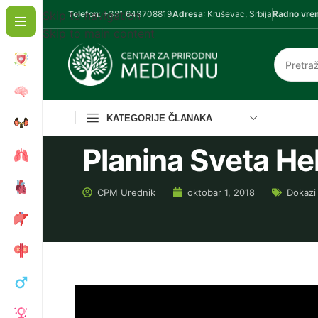
Skip to navigation
Telefon
: +381 643708819
Adresa
: Kruševac, Srbija
Radno vre
Skip to main content
KATEGORIJE ČLANAKA
Planina Sveta He
CPM
Urednik
oktobar 1, 2018
Dokazi