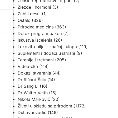
Ženski reproduktivni organi
(2)
Žlezde i hormoni
(3)
Zubi i desni
(1)
Ostalo
(326)
Prirodna medicina
(363)
Detox program paketi
(7)
Iskustva iscelenja
(26)
Lekovito bilje – značaj i uloga
(119)
Suplementi i dodaci u ishrani
(9)
Terapije i tretmani
(205)
Videoteka
(119)
Dokazi stvaranja
(44)
Dr Ričard Šulc
(14)
Dr Šang Li
(16)
Dr Walter Veith
(15)
Nikola Marković
(30)
Živeti u skladu sa prirodom
(1.173)
Duhovni vodič
(146)