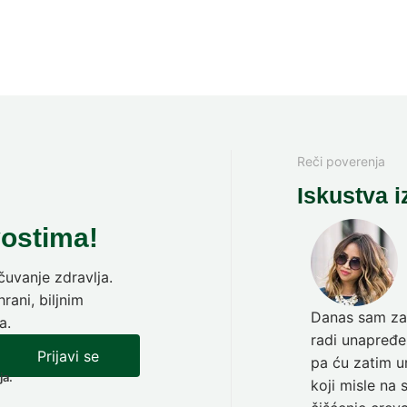
Reči poverenja
Iskustva i
vostima!
uvanje zdravlja.
rani, biljnim
Danas sam zav
a.
radi unapređen
Prijavi se
pa ću zatim ur
ja.
koji misle na 