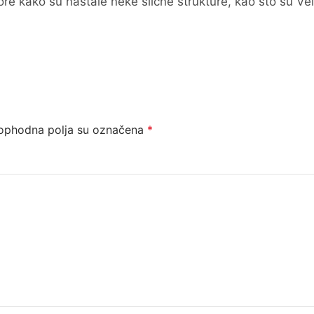
e kako su nastale neke slične strukture, kao što su Vel
ophodna polja su označena
*