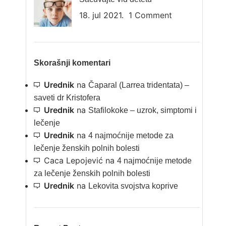
18. jul 2021.
1 Comment
Skorašnji komentari
Urednik
na
Čaparal (Larrea tridentata) –
saveti dr Kristofera
Urednik
na
Stafilokoke – uzrok, simptomi i
lečenje
Urednik
na
4 najmoćnije metode za
lečenje ženskih polnih bolesti
Caca Lepojević
na
4 najmoćnije metode
za lečenje ženskih polnih bolesti
Urednik
na
Lekovita svojstva koprive