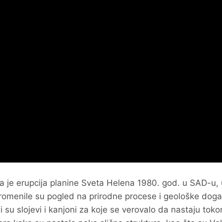
la je erupcija planine Sveta Helena 1980. god. u SAD-u, 
promenile su pogled na prirodne procese i geološke dog
ni su slojevi i kanjoni za koje se verovalo da nastaju tok