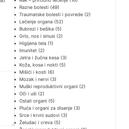
Rak – prirodno lečenje
(16)
iki
Razne bolesti
(49)
Traumatske bolesti i povrede
(2)
Lečenje organa
(52)
Bubrezi i bešika
(5)
Grlo, nos i sinusi
(2)
Higijena tela
(1)
Imunitet
(2)
Jetra i žučna kesa
(3)
Koža, kosa i nokti
(5)
Mišići i kosti
(6)
Mozak i nervi
(3)
Muški reproduktivni organi
(2)
Oči i uši
(2)
Ostali organi
(5)
Pluća i organi za disanje
(3)
Srce i krvni sudovi
(3)
Želudac i creva
(5)