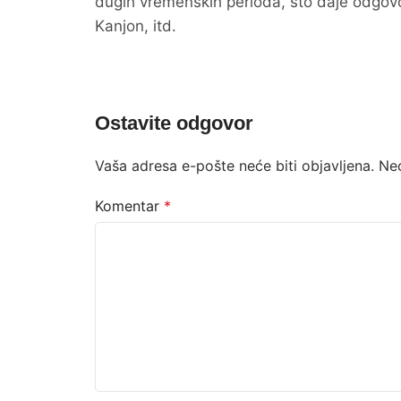
dugih vremenskih perioda, što daje odgovor
Kanjon, itd.
Ostavite odgovor
Vaša adresa e-pošte neće biti objavljena.
Ne
Komentar
*