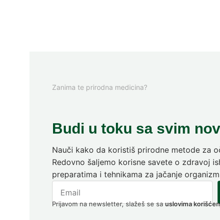
Zanima te prirodna medicina?
Budi u toku sa svim no
Nauči kako da koristiš prirodne metode za oč
Redovno šaljemo korisne savete o zdravoj ish
preparatima i tehnikama za jačanje organizm
Prijavom na newsletter, slažeš se sa
uslovima korišćen