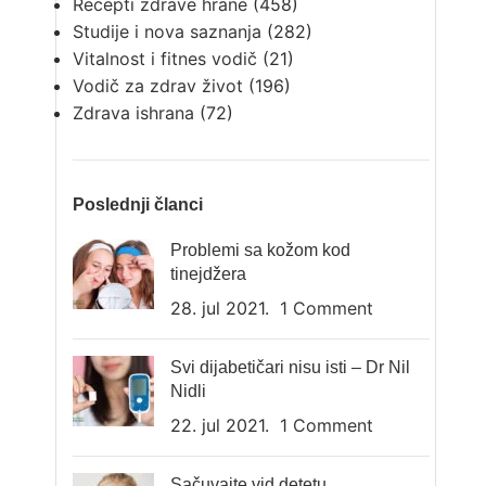
Recepti zdrave hrane
(458)
Studije i nova saznanja
(282)
Vitalnost i fitnes vodič
(21)
Vodič za zdrav život
(196)
Zdrava ishrana
(72)
Poslednji članci
Problemi sa kožom kod
tinejdžera
28. jul 2021.
1 Comment
Svi dijabetičari nisu isti – Dr Nil
Nidli
22. jul 2021.
1 Comment
Sačuvajte vid detetu