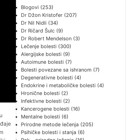
Blogovi
(253)
Dr Džon Kristofer
(207)
Dr Nil Nidli
(34)
Dr Ričard Šulc
(9)
Dr Robert Mendelson
(3)
Lečenje bolesti
(300)
Alergijske bolesti
(9)
Autoimune bolesti
(7)
Bolesti povezane sa ishranom
(7)
Degenerativne bolesti
(4)
Endokrine i metaboličke bolesti
(4)
Hronične bolesti
(2)
Infektivne bolesti
(2)
Kancerogene bolesti
(16)
u
Mentalne bolesti
(6)
ađaje
Prirodne metode lečenja
(205)
om
Psihičke bolesti i stanja
(6)