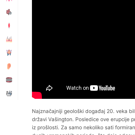
Najznačajniji geološki događaj 20. veka bi
državi Vašington. Posledice ove erupcije 
iz prošlosti. Za samo nekoliko sati formira