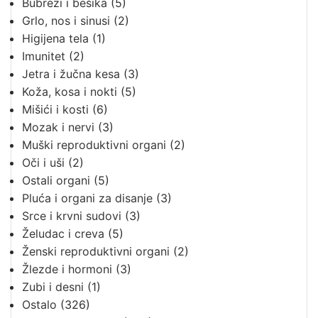
Bubrezi i bešika
(5)
Grlo, nos i sinusi
(2)
Higijena tela
(1)
Imunitet
(2)
Jetra i žučna kesa
(3)
Koža, kosa i nokti
(5)
Mišići i kosti
(6)
Mozak i nervi
(3)
Muški reproduktivni organi
(2)
Oči i uši
(2)
Ostali organi
(5)
Pluća i organi za disanje
(3)
Srce i krvni sudovi
(3)
Želudac i creva
(5)
Ženski reproduktivni organi
(2)
Žlezde i hormoni
(3)
Zubi i desni
(1)
Ostalo
(326)