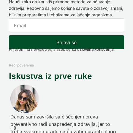
Nauči kako da koristiš prirodne metode za očuvanje
zdravlja. Redovno šaljemo korisne savete o zdravoj ishrani,
biljnim preparatima i tehnikama za jačanje organizma.
Prijavi se
Prijavom na newsletter, slažeš se sa
uslovima korišćenja.
Reči poverenja
Iskustva iz prve ruke
Danas sam završila sa čišćenjem creva
Pre
preventivno radi unapređenja zdravlja, jer to
poč
treba svako da uradi, pa ću zatim uraditi blago
nep