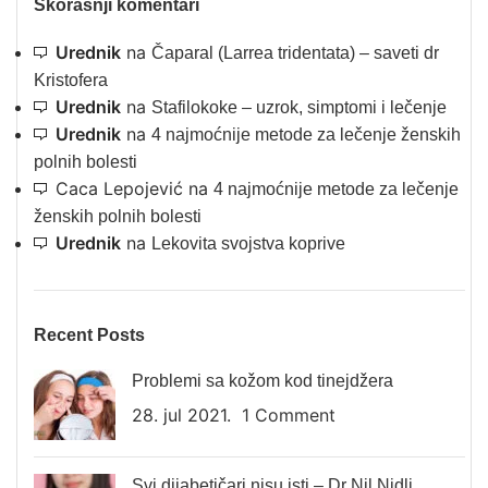
Skorašnji komentari
Urednik
na
Čaparal (Larrea tridentata) – saveti dr
Kristofera
Urednik
na
Stafilokoke – uzrok, simptomi i lečenje
Urednik
na
4 najmoćnije metode za lečenje ženskih
polnih bolesti
Caca Lepojević
na
4 najmoćnije metode za lečenje
ženskih polnih bolesti
Urednik
na
Lekovita svojstva koprive
Recent Posts
Problemi sa kožom kod tinejdžera
28. jul 2021.
1 Comment
Svi dijabetičari nisu isti – Dr Nil Nidli