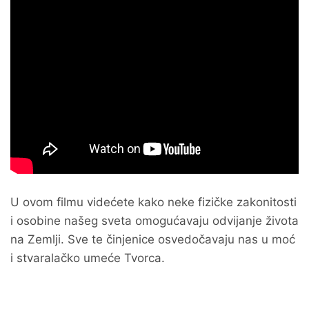
U ovom filmu videćete kako neke fizičke zakonitosti
i osobine našeg sveta omogućavaju odvijanje života
na Zemlji. Sve te činjenice osvedočavaju nas u moć
i stvaralačko umeće Tvorca.