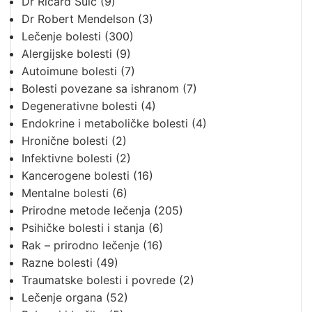
Dr Ričard Šulc
(9)
Dr Robert Mendelson
(3)
Lečenje bolesti
(300)
Alergijske bolesti
(9)
Autoimune bolesti
(7)
Bolesti povezane sa ishranom
(7)
Degenerativne bolesti
(4)
Endokrine i metaboličke bolesti
(4)
Hronične bolesti
(2)
Infektivne bolesti
(2)
Kancerogene bolesti
(16)
Mentalne bolesti
(6)
Prirodne metode lečenja
(205)
Psihičke bolesti i stanja
(6)
Rak – prirodno lečenje
(16)
Razne bolesti
(49)
Traumatske bolesti i povrede
(2)
Lečenje organa
(52)