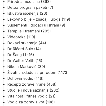
Prirodna medicina
(363)
Detox program paketi
(7)
Iskustva iscelenja
(26)
Lekovito bilje – značaj i uloga
(119)
Suplementi i dodaci u ishrani
(9)
Terapije i tretmani
(205)
Videoteka
(119)
Dokazi stvaranja
(44)
Dr Ričard Šulc
(14)
Dr Šang Li
(16)
Dr Walter Veith
(15)
Nikola Marković
(30)
Živeti u skladu sa prirodom
(1.173)
Duhovni vodič
(146)
Recepti zdrave hrane
(458)
Studije i nova saznanja
(282)
Vitalnost i fitnes vodič
(21)
Vodič za zdrav život
(196)