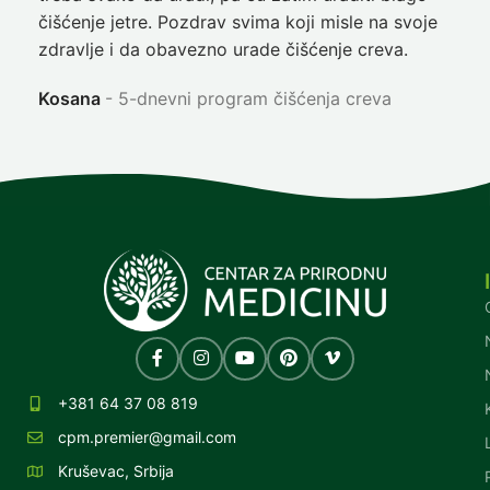
čišćenje jetre. Pozdrav svima koji misle na svoje
sja
zdravlje i da obavezno urade čišćenje creva.
Ni
Kosana
5-dnevni program čišćenja creva
+381 64 37 08 819
cpm.premier@gmail.com
Kruševac, Srbija