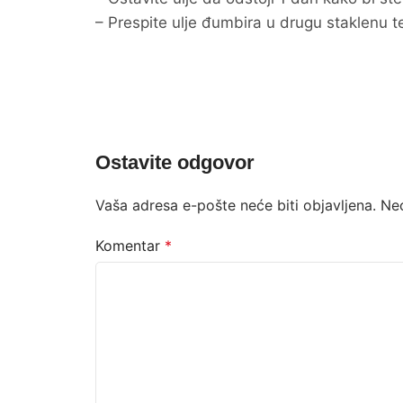
– Prespite ulje đumbira u drugu staklenu t
Ostavite odgovor
Vaša adresa e-pošte neće biti objavljena.
Ne
Komentar
*