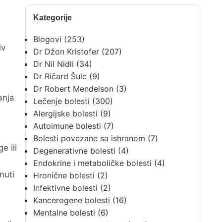
Kategorije
Blogovi
(253)
iv
Dr Džon Kristofer
(207)
Dr Nil Nidli
(34)
Dr Ričard Šulc
(9)
Dr Robert Mendelson
(3)
anja
Lečenje bolesti
(300)
Alergijske bolesti
(9)
Autoimune bolesti
(7)
Bolesti povezane sa ishranom
(7)
e ili
Degenerativne bolesti
(4)
Endokrine i metaboličke bolesti
(4)
nuti
Hronične bolesti
(2)
Infektivne bolesti
(2)
Kancerogene bolesti
(16)
Mentalne bolesti
(6)