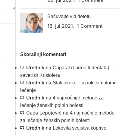
22. jul 2021.
1 Comment
Sačuvajte vid detetu
18. jul 2021.
1 Comment
Skorašnji komentari
Urednik
na
Čaparal (Larrea tridentata) –
saveti dr Kristofera
Urednik
na
Stafilokoke – uzrok, simptomi i
lečenje
Urednik
na
4 najmoćnije metode za
lečenje ženskih polnih bolesti
Caca Lepojević
na
4 najmoćnije metode
za lečenje ženskih polnih bolesti
Urednik
na
Lekovita svojstva koprive