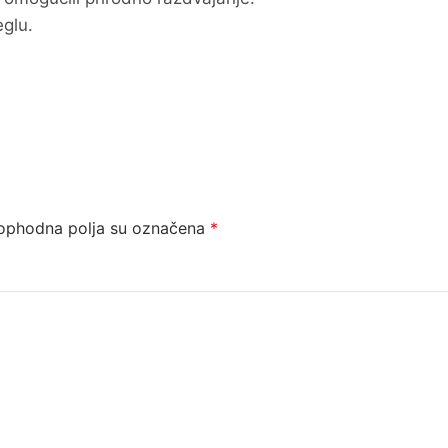
eglu.
ophodna polja su označena
*