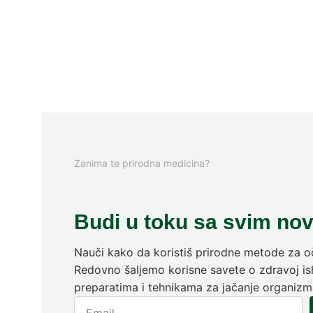
Zanima te prirodna medicina?
Budi u toku sa svim no
Nauči kako da koristiš prirodne metode za oč
Redovno šaljemo korisne savete o zdravoj ish
preparatima i tehnikama za jačanje organizm