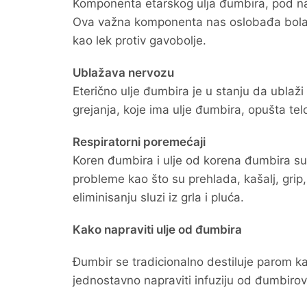
Komponenta etarskog ulja đumbira, pod 
Ova važna komponenta nas oslobađa bola i tr
kao lek protiv gavobolje.
Ublažava nervozu
Eterično ulje đumbira je u stanju da ublaži 
grejanja, koje ima ulje đumbira, opušta te
Respiratorni poremećaji
Koren đumbira i ulje od korena đumbira su 
probleme kao što su prehlada, kašalj, grip
eliminisanju sluzi iz grla i pluća.
Kako napraviti ulje od đumbira
Đumbir se tradicionalno destiluje parom kak
jednostavno napraviti infuziju od đumbirov