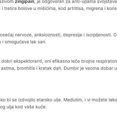
nazivom
zingipain
, je odgovoran za anti-upalna svojstava 
etira bolove u mišićima, kod artritisa, migrena i koris
osećaj nervoze, anksioznosti, depresije i iscrpljenosti. 
lo i omogućava lak san.
dobri ekspektoranti, oni efikasno leče brojne respirator
, astma, bronhitis i kratak dah. Đumbir je veoma dobar u
o bi se izdvojilo etarsko ulje. Međutim, i vi možete lako
og ulja kod vaše kuće.