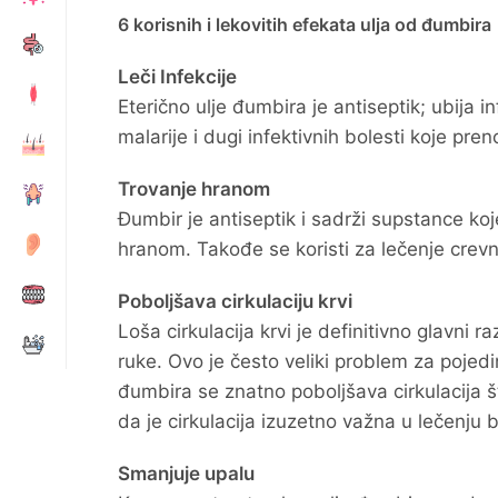
6 korisnih i lekovitih efekata ulja od đumbira
Leči Infekcije
Eterično ulje đumbira je antiseptik; ubija i
malarije i dugi infektivnih bolesti koje pre
Trovanje hranom
Đumbir je antiseptik i sadrži supstance koj
hranom. Takođe se koristi za lečenje crevnih
Poboljšava cirkulaciju krvi
Loša cirkulacija krvi je definitivno glavni 
ruke. Ovo je često veliki problem za pojed
đumbira se znatno poboljšava cirkulacija
da je cirkulacija izuzetno važna u lečenju bi
Smanjuje upalu