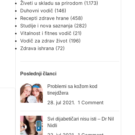
Živeti u skladu sa prirodom
(1.173)
Duhovni vodič
(146)
Recepti zdrave hrane
(458)
Studije i nova saznanja
(282)
Vitalnost i fitnes vodič
(21)
Vodič za zdrav život
(196)
Zdrava ishrana
(72)
Poslednji članci
Problemi sa kožom kod
tinejdžera
28. jul 2021.
1 Comment
Svi dijabetičari nisu isti – Dr Nil
Nidli