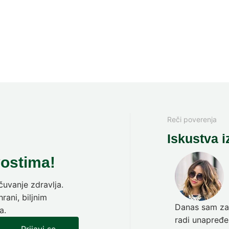
Reči poverenja
Iskustva i
vostima!
uvanje zdravlja.
rani, biljnim
Danas sam zav
a.
radi unapređen
Prijavi se