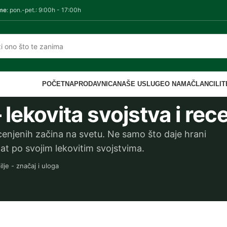
me
: pon.-pet.: 9:00h - 17:00h
POČETNA
PRODAVNICA
NAŠE USLUGE
O NAMA
ČLANCI
LI
 lekovita svojstva i rec
 cenjenih začina na svetu. Ne samo što daje hrani
nat po svojim lekovitim svojstvima.
lje - značaj i uloga