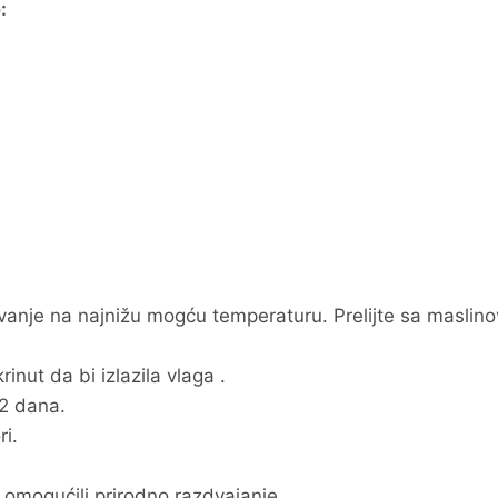
:
uvanje na najnižu mogću temperaturu. Prelijte sa maslin
inut da bi izlazila vlaga .
 2 dana.
ri.
 omogućili prirodno razdvajanje.