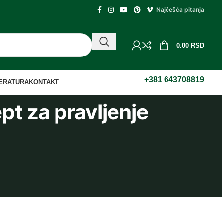
Najčešća pitanja
0.00
RSD
+381 643708819
TERATURA
KONTAKT
ept za pravljenje