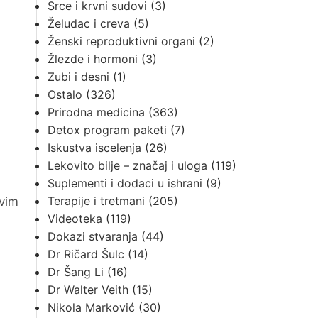
Srce i krvni sudovi
(3)
Želudac i creva
(5)
Ženski reproduktivni organi
(2)
Žlezde i hormoni
(3)
Zubi i desni
(1)
Ostalo
(326)
Prirodna medicina
(363)
Detox program paketi
(7)
Iskustva iscelenja
(26)
Lekovito bilje – značaj i uloga
(119)
Suplementi i dodaci u ishrani
(9)
Terapije i tretmani
(205)
ovim
Videoteka
(119)
Dokazi stvaranja
(44)
Dr Ričard Šulc
(14)
Dr Šang Li
(16)
Dr Walter Veith
(15)
Nikola Marković
(30)