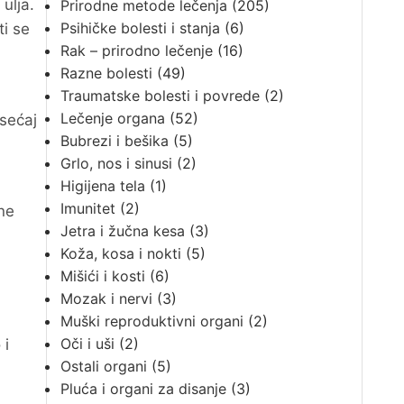
ulja.
Prirodne metode lečenja
(205)
Psihičke bolesti i stanja
(6)
ti se
Rak – prirodno lečenje
(16)
Razne bolesti
(49)
Traumatske bolesti i povrede
(2)
Lečenje organa
(52)
Osećaj
Bubrezi i bešika
(5)
Grlo, nos i sinusi
(2)
Higijena tela
(1)
Imunitet
(2)
ne
Jetra i žučna kesa
(3)
Koža, kosa i nokti
(5)
Mišići i kosti
(6)
Mozak i nervi
(3)
Muški reproduktivni organi
(2)
Oči i uši
(2)
 i
Ostali organi
(5)
Pluća i organi za disanje
(3)