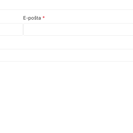
E-pošta
*