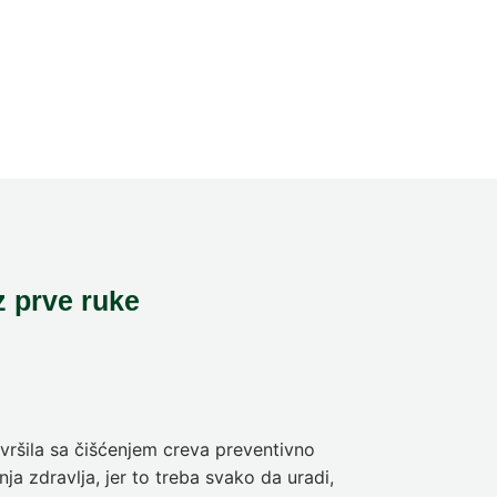
z prve ruke
ršila sa čišćenjem creva preventivno
Pre deset dan
ja zdravlja, jer to treba svako da uradi,
sam da se pra