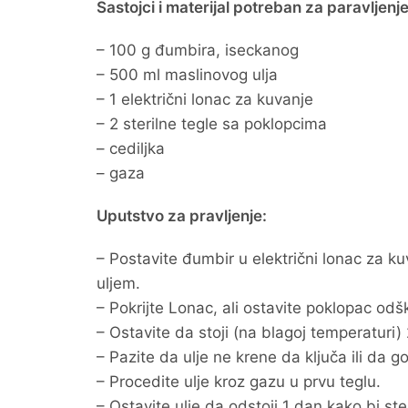
Sastojci i materijal potreban za paravljenje
– 100 g đumbira, iseckanog
– 500 ml maslinovog ulja
– 1 električni lonac za kuvanje
– 2 sterilne tegle sa poklopcima
– cediljka
– gaza
Uputstvo za pravljenje:
– Postavite đumbir u električni lonac za k
uljem.
– Pokrijte Lonac, ali ostavite poklopac odškr
– Ostavite da stoji (na blagoj temperaturi)
– Pazite da ulje ne krene da ključa ili da go
– Procedite ulje kroz gazu u prvu teglu.
– Ostavite ulje da odstoji 1 dan kako bi ste