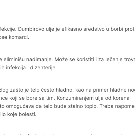
nfekcije. Đumbirovo ulje je efikasno sredstvo u borbi prot
nose komarci.
e eliminišu nadimanje. Može se koristiti i za lečenje trov
 infekcija i dizenterije.
razlog zašto je telo često hladno, kao na primer hladne nog
ince koji se bore sa tim. Konzumiranjem ulja od korena
 što omogućava da telo bude stalno toplo. Treba napome
lo koje bolesti.