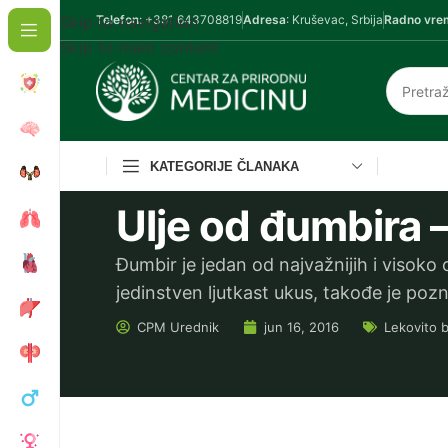
Skip to navigation
Telefon
: +381 643708819
Adresa
: Kruševac, Srbija
Radno vre
Skip to main content
KATEGORIJE ČLANAKA
Ulje od đumbira –
Đumbir je jedan od najvažnijih i visoko
jedinstven ljutkast ukus, takođe je poz
CPM
Urednik
jun 16, 2016
Lekovito bi