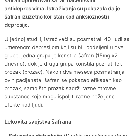
šafran upoređivao sa farmaceutskim
antidepresivima. Istraživanja su pokazala da je
šafran izuzetno koristan kod anksioznosti i
depresije.
U jednoj studiji, istraživači su posmatrali 40 ljudi sa
umerenom depresijom koji su bili podeljeni u dve
grupe; jedna grupa je koristila šafran (15mg x2
dnevno), dok je druga grupa koristila poznati lek
prozak (prozac). Nakon dva meseca posmatranja
ovih pacijenata, šafran se pokazao efikasan kao
prozak, samo što prozak sadrži razne otrovne
supstance koje mogu ispoljiti razne neželjene
efekte kod ljudi.
Lekovita svojstva šafrana