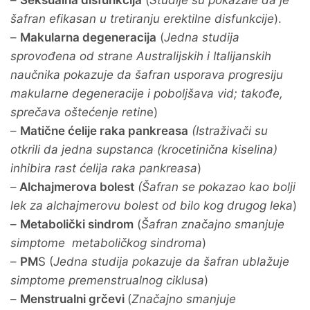
–
Seksualna disfunkcija
(
Studije su pokazale da je
šafran efikasan u tretiranju erektilne disfunkcije
).
–
Makularna degeneracija
(
Jedna studija
sprovođena od strane Australijskih i Italijanskih
naučnika pokazuje da šafran usporava progresiju
makularne degeneracije i poboljšava vid; takođe,
sprečava oštećenje retin
e)
–
Matične ćelije raka pankreasa
(Istraživači su
otkrili da jedna supstanca (krocetinična kiselina)
inhibira rast ćelija raka pankreasa
)
–
Alchajmerova bolest
(Šafran se pokazao kao bolji
lek za alchajmerovu bolest od bilo kog drugog leka
)
–
Metabolički sindrom
(
Šafran značajno smanjuje
simptome metaboličkog sindroma
)
–
PM
S (
Jedna studija pokazuje da šafran ublažuje
simptome premenstrualnog ciklusa
)
–
Menstrualni grčevi
(
Značajno smanjuje