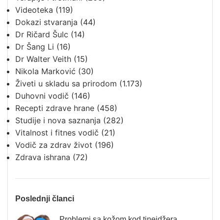
Videoteka
(119)
Dokazi stvaranja
(44)
Dr Ričard Šulc
(14)
Dr Šang Li
(16)
Dr Walter Veith
(15)
Nikola Marković
(30)
Živeti u skladu sa prirodom
(1.173)
Duhovni vodič
(146)
Recepti zdrave hrane
(458)
Studije i nova saznanja
(282)
Vitalnost i fitnes vodič
(21)
Vodič za zdrav život
(196)
Zdrava ishrana
(72)
Poslednji članci
Problemi sa kožom kod tinejdžera