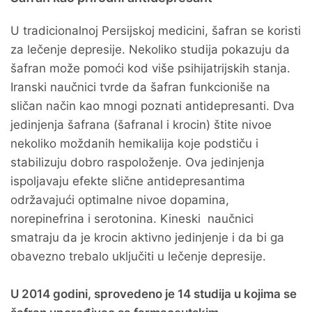
U tradicionalnoj Persijskoj medicini, šafran se koristi
za lečenje depresije. Nekoliko studija pokazuju da
šafran može pomoći kod više psihijatrijskih stanja.
Iranski naučnici tvrde da šafran funkcioniše na
sličan način kao mnogi poznati antidepresanti. Dva
jedinjenja šafrana (šafranal i krocin) štite nivoe
nekoliko moždanih hemikalija koje podstiču i
stabilizuju dobro raspoloženje. Ova jedinjenja
ispoljavaju efekte slične antidepresantima
održavajući optimalne nivoe dopamina,
norepinefrina i serotonina. Kineski naučnici
smatraju da je krocin aktivno jedinjenje i da bi ga
obavezno trebalo uključiti u lečenje depresije.
U 2014 godini, sprovedeno je 14 studija u kojima se