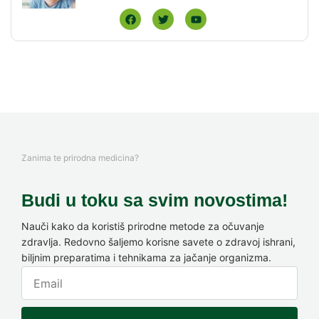
Zanima te prirodna medicina?
Budi u toku sa svim novostima!
Nauči kako da koristiš prirodne metode za očuvanje
zdravlja. Redovno šaljemo korisne savete o zdravoj ishrani,
biljnim preparatima i tehnikama za jačanje organizma.