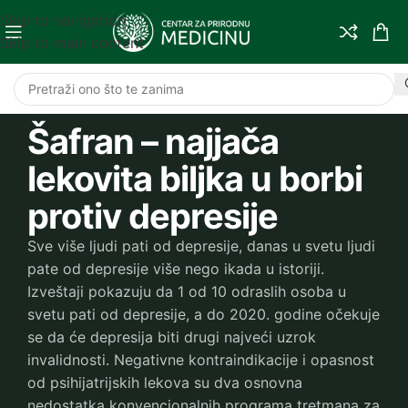
Skip to navigation
Skip to main content
Šafran – najjača
lekovita biljka u borbi
protiv depresije
Sve više ljudi pati od depresije, danas u svetu ljudi
pate od depresije više nego ikada u istoriji.
Izveštaji pokazuju da 1 od 10 odraslih osoba u
svetu pati od depresije, a do 2020. godine očekuje
se da će depresija biti drugi najveći uzrok
invalidnosti. Negativne kontraindikacije i opasnost
od psihijatrijskih lekova su dva osnovna
nedostatka konvencionalnih programa tretmana za