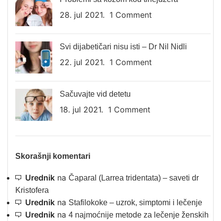
28. jul 2021.
1 Comment
Svi dijabetičari nisu isti – Dr Nil Nidli
22. jul 2021.
1 Comment
Sačuvajte vid detetu
18. jul 2021.
1 Comment
Skorašnji komentari
Urednik
na
Čaparal (Larrea tridentata) – saveti dr
Kristofera
Urednik
na
Stafilokoke – uzrok, simptomi i lečenje
Urednik
na
4 najmoćnije metode za lečenje ženskih