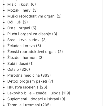
Mišići i kosti
(6)
Mozak i nervi
(3)
Muški reproduktivni organi
(2)
Oči i uši
(2)
Ostali organi
(5)
Pluća i organi za disanje
(3)
Srce i krvni sudovi
(3)
Želudac i creva
(5)
Ženski reproduktivni organi
(2)
Žlezde i hormoni
(3)
Zubi i desni
(1)
Ostalo
(326)
Prirodna medicina
(363)
Detox program paketi
(7)
Iskustva iscelenja
(26)
Lekovito bilje – značaj i uloga
(119)
Suplementi i dodaci u ishrani
(9)
Terapije i tretmani
(205)