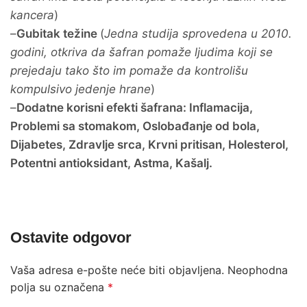
kancera
)
–
Gubitak težine
(
Jedna studija sprovedena u 2010.
godini, otkriva da šafran pomaže ljudima koji se
prejedaju tako što im pomaže da kontrolišu
kompulsivo jedenje hrane
)
–
Dodatne korisni efekti šafrana: Inflamacija,
Problemi sa stomakom, Oslobađanje od bola,
Dijabetes, Zdravlje srca, Krvni pritisan, Holesterol,
Potentni antioksidant, Astma, Kašalj.
Ostavite odgovor
Vaša adresa e-pošte neće biti objavljena.
Neophodna
polja su označena
*