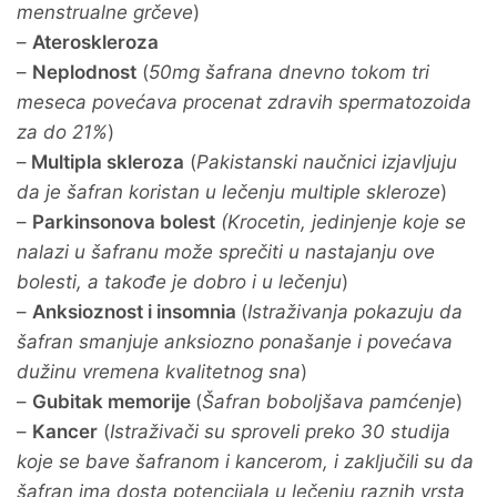
menstrualne grčeve
)
–
Ateroskleroza
–
Neplodnost
(
50mg šafrana dnevno tokom tri
meseca povećava procenat zdravih spermatozoida
za do 21%
)
–
Multipla skleroza
(
Pakistanski naučnici izjavljuju
da je šafran koristan u lečenju multiple skleroze
)
–
Parkinsonova bolest
(Krocetin, jedinjenje koje se
nalazi u šafranu može sprečiti u nastajanju ove
bolesti, a takođe je dobro i u lečenju
)
–
Anksioznost i insomnia
(
Istraživanja pokazuju da
šafran smanjuje anksiozno ponašanje i povećava
dužinu vremena kvalitetnog sna
)
–
Gubitak memorije
(
Šafran boboljšava pamćenje
)
–
Kancer
(
Istraživači su sproveli preko 30 studija
koje se bave šafranom i kancerom, i zaključili su da
šafran ima dosta potencijala u lečenju raznih vrsta