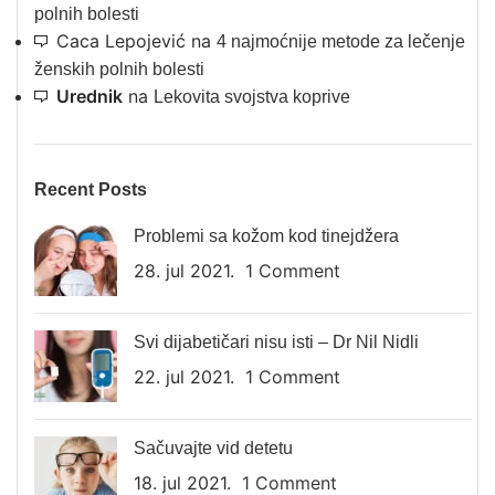
polnih bolesti
Caca Lepojević
na
4 najmoćnije metode za lečenje
ženskih polnih bolesti
Urednik
na
Lekovita svojstva koprive
Recent Posts
Problemi sa kožom kod tinejdžera
28. jul 2021.
1 Comment
Svi dijabetičari nisu isti – Dr Nil Nidli
22. jul 2021.
1 Comment
Sačuvajte vid detetu
18. jul 2021.
1 Comment