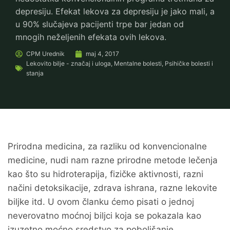
depresiju. Efekat lekova za depresiju je jako mali, a
u 90% slučajeva pacijenti trpe bar jedan od
mnogih neželjenih efekata ovih lekova.
CPM
Urednik
maj 4, 2017
Lekovito bilje - značaj i uloga
,
Mentalne bolesti
,
Psihičke bolesti i
stanja
Prirodna medicina, za razliku od konvencionalne
medicine, nudi nam razne prirodne metode lečenja
kao što su hidroterapija, fizičke aktivnosti, razni
načini detoksikacije, zdrava ishrana, razne lekovite
biljke itd. U ovom članku ćemo pisati o jednoj
neverovatno moćnoj biljci koja se pokazala kao
izuzetno moćno sredstvo za poboljšanje