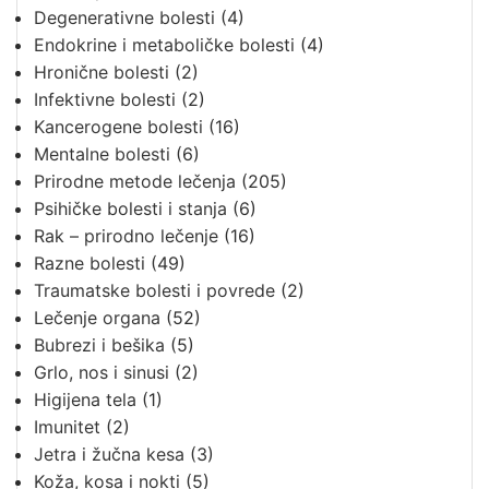
Degenerativne bolesti
(4)
Endokrine i metaboličke bolesti
(4)
Hronične bolesti
(2)
Infektivne bolesti
(2)
Kancerogene bolesti
(16)
Mentalne bolesti
(6)
Prirodne metode lečenja
(205)
Psihičke bolesti i stanja
(6)
Rak – prirodno lečenje
(16)
Razne bolesti
(49)
Traumatske bolesti i povrede
(2)
Lečenje organa
(52)
Bubrezi i bešika
(5)
Grlo, nos i sinusi
(2)
Higijena tela
(1)
Imunitet
(2)
Jetra i žučna kesa
(3)
Koža, kosa i nokti
(5)