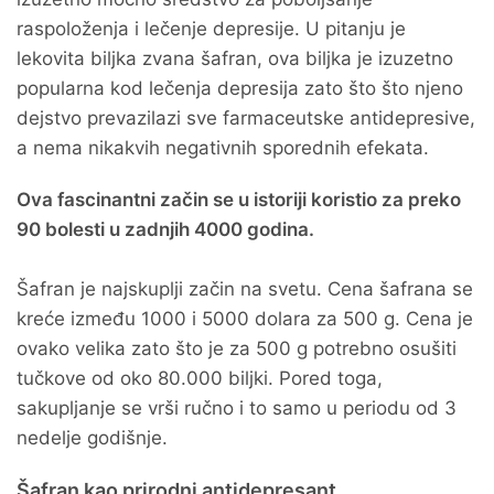
raspoloženja i lečenje depresije. U pitanju je
lekovita biljka zvana šafran, ova biljka je izuzetno
popularna kod lečenja depresija zato što što njeno
dejstvo prevazilazi sve farmaceutske antidepresive,
a nema nikakvih negativnih sporednih efekata.
Ova fascinantni začin se u istoriji koristio za preko
90 bolesti u zadnjih 4000 godina.
Šafran je najskuplji začin na svetu. Cena šafrana se
kreće između 1000 i 5000 dolara za 500 g. Cena je
ovako velika zato što je za 500 g potrebno osušiti
tučkove od oko 80.000 biljki. Pored toga,
sakupljanje se vrši ručno i to samo u periodu od 3
nedelje godišnje.
Šafran kao prirodni antidepresant