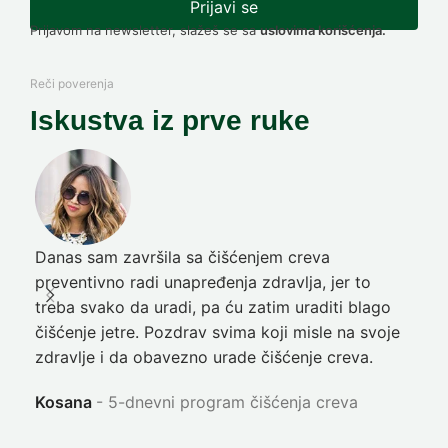
Prijavi se
Prijavom na newsletter, slažeš se sa
uslovima korišćenja.
Reči poverenja
Iskustva iz prve ruke
Danas sam završila sa čišćenjem creva
Pre
preventivno radi unapređenja zdravlja, jer to
poč
treba svako da uradi, pa ću zatim uraditi blago
nep
čišćenje jetre. Pozdrav svima koji misle na svoje
sja
zdravlje i da obavezno urade čišćenje creva.
Ni
Kosana
5-dnevni program čišćenja creva