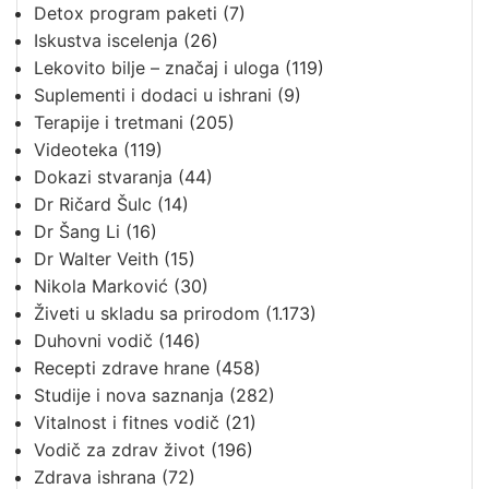
Detox program paketi
(7)
Iskustva iscelenja
(26)
Lekovito bilje – značaj i uloga
(119)
Suplementi i dodaci u ishrani
(9)
Terapije i tretmani
(205)
Videoteka
(119)
Dokazi stvaranja
(44)
Dr Ričard Šulc
(14)
Dr Šang Li
(16)
Dr Walter Veith
(15)
Nikola Marković
(30)
Živeti u skladu sa prirodom
(1.173)
Duhovni vodič
(146)
Recepti zdrave hrane
(458)
Studije i nova saznanja
(282)
Vitalnost i fitnes vodič
(21)
Vodič za zdrav život
(196)
Zdrava ishrana
(72)