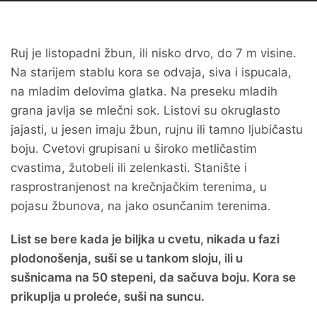
Ruj je listopadni žbun, ili nisko drvo, do 7 m visine.
Na starijem stablu kora se odvaja, siva i ispucala,
na mladim delovima glatka. Na preseku mladih
grana javlja se mlečni sok. Listovi su okruglasto
jajasti, u jesen imaju žbun, rujnu ili tamno ljubičastu
boju. Cvetovi grupisani u široko metličastim
cvastima, žutobeli ili zelenkasti. Stanište i
rasprostranjenost na krečnjačkim terenima, u
pojasu žbunova, na jako osunčanim terenima.
List se bere kada je biljka u cvetu, nikada u fazi
plodonošenja, suši se u tankom sloju, ili u
sušnicama na 50 stepeni, da sačuva boju. Kora se
prikuplja u proleće, suši na suncu.