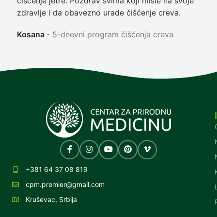
čišćenje jetre. Pozdrav svima koji misle na svoje
sja
zdravlje i da obavezno urade čišćenje creva.
Ni
Kosana
5-dnevni program čišćenja creva
+381 64 37 08 819
cpm.premier@gmail.com
Kruševac, Srbija