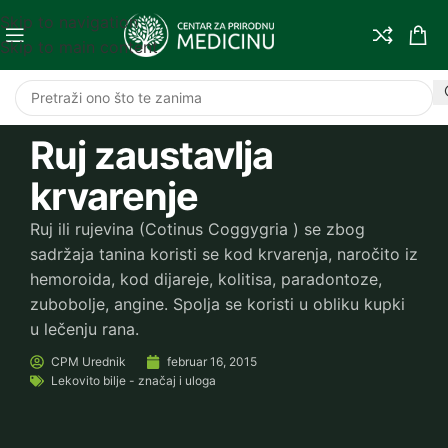
Skip to navigation
Skip to main content
Ruj zaustavlja
krvarenje
Ruj ili rujevina (Cotinus Coggygria ) se zbog
sadržaja tanina koristi se kod krvarenja, naročito iz
hemoroida, kod dijareje, kolitisa, paradontoze,
zubobolje, angine. Spolja se koristi u obliku kupki
u lečenju rana.
CPM
Urednik
februar 16, 2015
Lekovito bilje - značaj i uloga