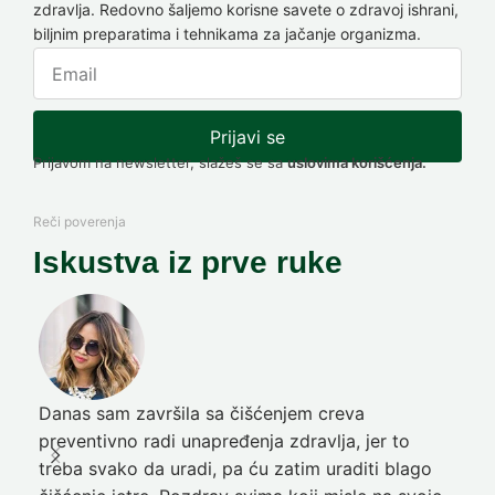
zdravlja. Redovno šaljemo korisne savete o zdravoj ishrani,
biljnim preparatima i tehnikama za jačanje organizma.
Prijavi se
Prijavom na newsletter, slažeš se sa
uslovima korišćenja.
Reči poverenja
Iskustva iz prve ruke
Danas sam završila sa čišćenjem creva
Pre
preventivno radi unapređenja zdravlja, jer to
poč
treba svako da uradi, pa ću zatim uraditi blago
nep