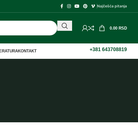
Najčešća pitanja
0.00
RSD
+381 643708819
TERATURA
KONTAKT