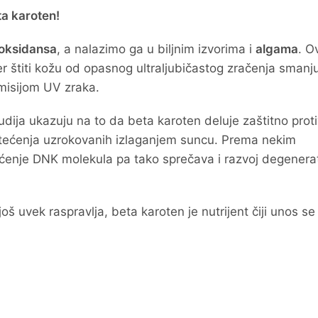
a karoten!
ioksidansa
, a nalazimo ga u biljnim izvorima i
algama
. O
jer štiti kožu od opasnog ultraljubičastog zračenja smanju
emisijom UV zraka.
udija ukazuju na to da beta karoten deluje zaštitno prot
oštećenja uzrokovanih izlaganjem suncu. Prema nekim
ećenje DNK molekula pa tako sprečava i razvoj degenerat
 uvek raspravlja, beta karoten je nutrijent čiji unos se