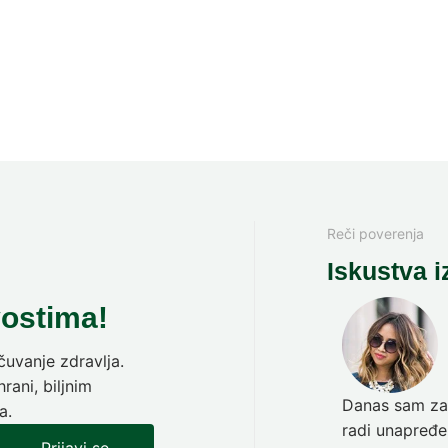
Reči poverenja
Iskustva i
vostima!
uvanje zdravlja.
rani, biljnim
Danas sam zav
a.
radi unapređen
Prijavi se