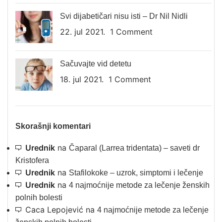
Svi dijabetičari nisu isti – Dr Nil Nidli
22. jul 2021.
1 Comment
Sačuvajte vid detetu
18. jul 2021.
1 Comment
Skorašnji komentari
Urednik
na
Čaparal (Larrea tridentata) – saveti dr
Kristofera
Urednik
na
Stafilokoke – uzrok, simptomi i lečenje
Urednik
na
4 najmoćnije metode za lečenje ženskih
polnih bolesti
Caca Lepojević
na
4 najmoćnije metode za lečenje