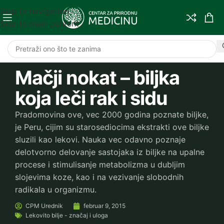
Skip to navigation
Skip to main content
Mačji nokat – biljka
koja leči rak i sidu
Pradomovina ove, vec 2000 godina poznate biljke,
je Peru, cijim su starosediocima ekstrakti ove biljke
sluzili kao lekovi. Nauka vec odavno poznaje
delotvorno delovanje sastojaka iz biljke na upalne
procese i stimulisanje metabolizma u dubljim
slojevima koze, kao i na vezivanje slobodnih
radikala u organizmu.
CPM
Urednik
februar 9, 2015
Lekovito bilje - značaj i uloga