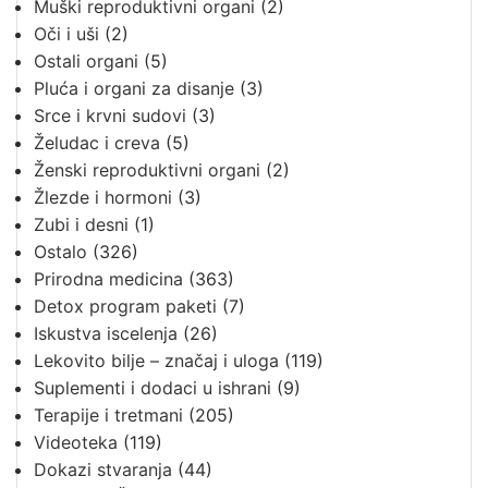
Muški reproduktivni organi
(2)
Oči i uši
(2)
Ostali organi
(5)
Pluća i organi za disanje
(3)
Srce i krvni sudovi
(3)
Želudac i creva
(5)
Ženski reproduktivni organi
(2)
Žlezde i hormoni
(3)
Zubi i desni
(1)
Ostalo
(326)
Prirodna medicina
(363)
Detox program paketi
(7)
Iskustva iscelenja
(26)
Lekovito bilje – značaj i uloga
(119)
Suplementi i dodaci u ishrani
(9)
Terapije i tretmani
(205)
Videoteka
(119)
Dokazi stvaranja
(44)