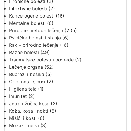
Hronične bolesti
(2)
Infektivne bolesti
(2)
Kancerogene bolesti
(16)
Mentalne bolesti
(6)
Prirodne metode lečenja
(205)
Psihičke bolesti i stanja
(6)
Rak – prirodno lečenje
(16)
Razne bolesti
(49)
Traumatske bolesti i povrede
(2)
Lečenje organa
(52)
Bubrezi i bešika
(5)
Grlo, nos i sinusi
(2)
Higijena tela
(1)
Imunitet
(2)
Jetra i žučna kesa
(3)
Koža, kosa i nokti
(5)
Mišići i kosti
(6)
Mozak i nervi
(3)