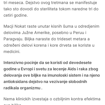
tri meseca. Dejstvo ovog tretmana se manifestuje
tako sto dovodi do steriliteta tokom naredne tri do
cetiri godine.
Macji Nokat raste unutar kisnih šuma u odredjenim
delovima Južne Amerike, posebno u Peruu i
Paragvaju. Biljka naraste do trideset metara a
odreðeni delovi korena i kore drveta se koriste u
medicini.
Intenzivno pocinje da se koristi od devedesete
godine u Evropi i svetu za lecenje Aids i raka zbog
delovanja ove biljke na imunoloski sistem i na njeno
antioksidans dejstvo na vezivanje slobodnih
radikala organizmu .
Nema klinickih izvestaja o ozbiljnim kontra efektima