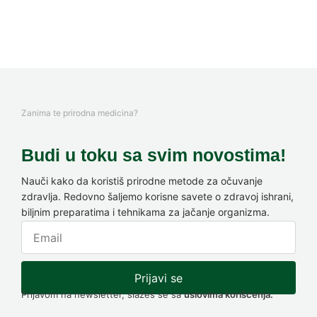
Zanima te prirodna medicina?
Budi u toku sa svim novostima!
Nauči kako da koristiš prirodne metode za očuvanje
zdravlja. Redovno šaljemo korisne savete o zdravoj ishrani,
biljnim preparatima i tehnikama za jačanje organizma.
Prijavi se
Prijavom na newsletter, slažeš se sa
uslovima korišćenja.