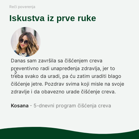
Reči poverenja
Iskustva iz prve ruke
Danas sam završila sa čišćenjem creva
Pre
preventivno radi unapređenja zdravlja, jer to
poč
treba svako da uradi, pa ću zatim uraditi blago
nep
čišćenje jetre. Pozdrav svima koji misle na svoje
sja
zdravlje i da obavezno urade čišćenje creva.
Ni
Kosana
5-dnevni program čišćenja creva