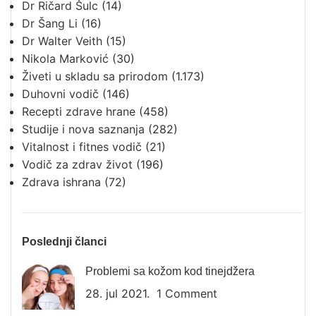
Dr Ričard Šulc
(14)
Dr Šang Li
(16)
Dr Walter Veith
(15)
Nikola Marković
(30)
Živeti u skladu sa prirodom
(1.173)
Duhovni vodič
(146)
Recepti zdrave hrane
(458)
Studije i nova saznanja
(282)
Vitalnost i fitnes vodič
(21)
Vodič za zdrav život
(196)
Zdrava ishrana
(72)
Poslednji članci
Problemi sa kožom kod tinejdžera
28. jul 2021.
1 Comment