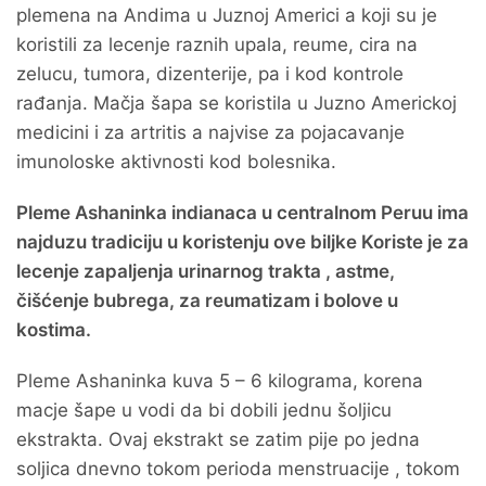
plemena na Andima u Juznoj Americi a koji su je
koristili za lecenje raznih upala, reume, cira na
zelucu, tumora, dizenterije, pa i kod kontrole
rađanja. Mačja šapa se koristila u Juzno Americkoj
medicini i za artritis a najvise za pojacavanje
imunoloske aktivnosti kod bolesnika.
Pleme Ashaninka indianaca u centralnom Peruu ima
najduzu tradiciju u koristenju ove biljke Koriste je za
lecenje zapaljenja urinarnog trakta , astme,
čišćenje bubrega, za reumatizam i bolove u
kostima.
Pleme Ashaninka kuva 5 – 6 kilograma, korena
macje šape u vodi da bi dobili jednu šoljicu
ekstrakta. Ovaj ekstrakt se zatim pije po jedna
soljica dnevno tokom perioda menstruacije , tokom