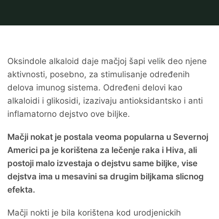
Oksindole alkaloid daje mačjoj šapi velik deo njene
aktivnosti, posebno, za stimulisanje određenih
delova imunog sistema. Određeni delovi kao
alkaloidi i glikosidi, izazivaju antioksidantsko i anti
inflamatorno dejstvo ove biljke.
Mačji nokat je postala veoma popularna u Severnoj
Americi pa je korištena za lečenje raka i Hiva, ali
postoji malo izvestaja o dejstvu same biljke, vise
dejstva ima u mesavini sa drugim biljkama slicnog
efekta.
Mačji nokti je bila korištena kod urodjenickih