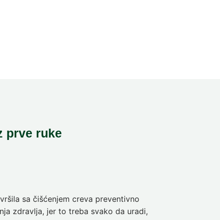
z prve ruke
ršila sa čišćenjem creva preventivno
Pre deset dan
ja zdravlja, jer to treba svako da uradi,
sam da se pra