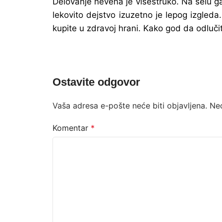
Delovanje nevena je višestruko. Na selu 
lekovito dejstvo izuzetno je lepog izgleda
kupite u zdravoj hrani. Kako god da odluč
Ostavite odgovor
Vaša adresa e-pošte neće biti objavljena.
Ne
Komentar
*