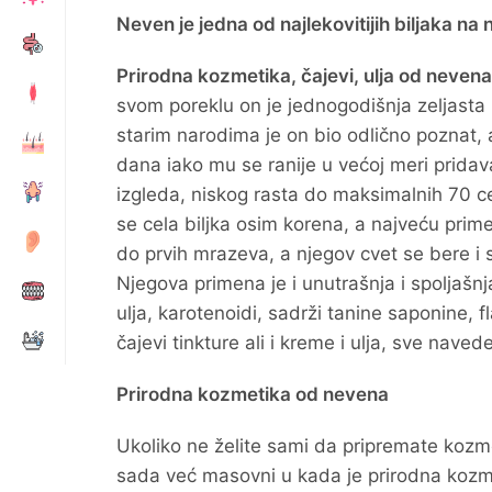
Neven je jedna od najlekovitijih biljaka na
Prirodna kozmetika, čajevi, ulja od neven
svom poreklu on je jednogodišnja zeljasta 
starim narodima je on bio odlično poznat, 
dana iako mu se ranije u većoj meri pridav
izgleda, niskog rasta do maksimalnih 70 ce
se cela biljka osim korena, a najveću prim
do prvih mrazeva, a njegov cvet se bere i
Njegova primena je i unutrašnja i spoljašn
ulja, karotenoidi, sadrži tanine saponine, 
čajevi tinkture ali i kreme i ulja, sve nav
Prirodna kozmetika od nevena
Ukoliko ne želite sami da pripremate kozme
sada već masovni u kada je prirodna kozme