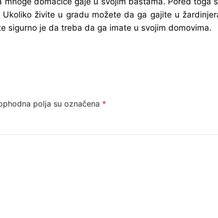
ga mnoge domaćice gaje u svojim baštama. Pored toga š
. Ukoliko živite u gradu možete da ga gajite u žardinjer
ite sigurno je da treba da ga imate u svojim domovima.
ophodna polja su označena
*