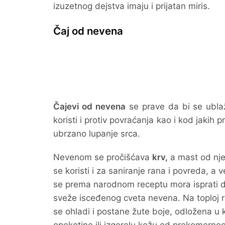
izuzetnog dejstva imaju i prijatan miris.
Čaj od nevena
Čajevi od nevena
se prave da bi se ublaži
koristi i protiv povraćanja kao i kod jakih
ubrzano lupanje srca.
Nevenom se pročišćava
krv,
a mast od nje
se koristi i za saniranje rana i povreda,
se prema narodnom receptu mora isprati d
sveže isceđenog cveta nevena. Na toploj r
se ohladi i postane žute boje, odložena u 