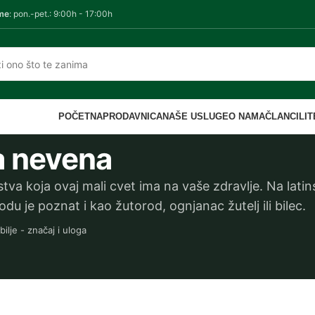
me
: pon.-pet.: 9:00h - 17:00h
POČETNA
PRODAVNICA
NAŠE USLUGE
O NAMA
ČLANCI
LI
a nevena
stva koja ovaj mali cvet ima na vaše zdravlje. Na lat
odu je poznat i kao žutorod, ognjanac žutelj ili bilec.
bilje - značaj i uloga