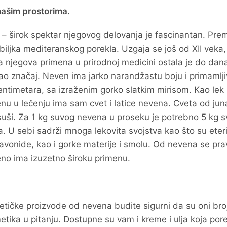
 našim prostorima.
a
– širok spektar njegovog delovanja je fascinantan. Pre
biljka mediteranskog porekla. Uzgaja se još od XII veka,
a njegova primena u prirodnoj medicini ostala je do dan
ao značaj. Neven ima jarko narandžastu boju i primamlji
ntimetara, sa izraženim gorko slatkim mirisom. Kao lek k
enu u lečenju ima sam cvet i latice nevena. Cveta od jun
 suši. Za 1 kg suvog nevena u proseku je potrebno 5 kg 
ja. U sebi sadrži mnoga lekovita svojstva kao što su eter
flavonide, kao i gorke materije i smolu. Od nevena se pr
edeno ima izuzetno široku primenu.
tičke proizvode od nevena budite sigurni da su oni broj
tika u pitanju. Dostupne su vam i kreme i ulja koja por