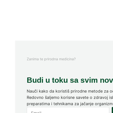
Zanima te prirodna medicina?
Budi u toku sa svim no
Nauči kako da koristiš prirodne metode za oč
Redovno šaljemo korisne savete o zdravoj ish
preparatima i tehnikama za jačanje organizm