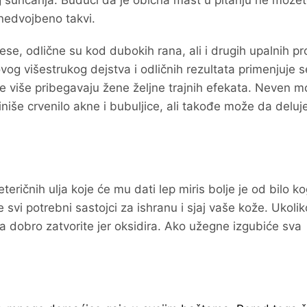
g sunčanja. Budući da je obična mast u pitanju ne može
 nedvojbeno takvi.
cese, odlične su kod dubokih rana, ali i drugih upalnih p
vog višestrukog dejstva i odličnih rezultata primenjuje s
 sve više pribegavaju žene željne trajnih efekata. Neven 
iše crvenilo akne i bubuljice, ali takođe može da deluj
eričnih ulja koje će mu dati lep miris bolje je od bilo k
 svi potrebni sastojci za ishranu i sjaj vaše kože. Ukolik
ga dobro zatvorite jer oksidira. Ako užegne izgubiće sva