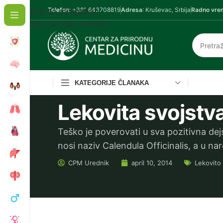
Skip to navigation
Telefon
: +381 643708819
Adresa
: Kruševac, Srbija
Radno vre
Skip to main content
KATEGORIJE ČLANAKA
Lekovita svojstv
Teško je poverovati u sva pozitivna dej
nosi naziv Calendula Officinalis, a u nar
CPM
Urednik
april 10, 2014
Lekovito 