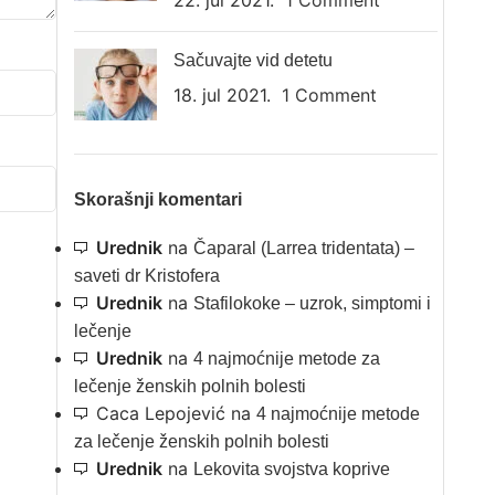
22. jul 2021.
1 Comment
Sačuvajte vid detetu
18. jul 2021.
1 Comment
Skorašnji komentari
Urednik
na
Čaparal (Larrea tridentata) –
saveti dr Kristofera
Urednik
na
Stafilokoke – uzrok, simptomi i
lečenje
Urednik
na
4 najmoćnije metode za
lečenje ženskih polnih bolesti
Caca Lepojević
na
4 najmoćnije metode
za lečenje ženskih polnih bolesti
Urednik
na
Lekovita svojstva koprive