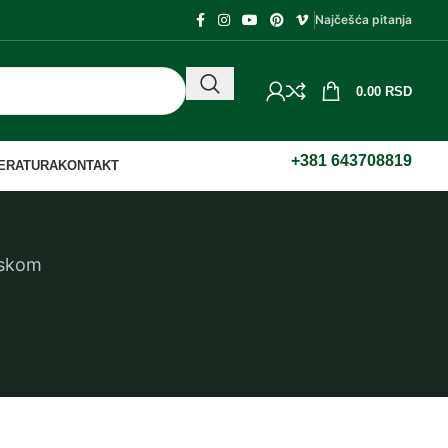
Najčešća pitanja
0.00
RSD
+381 643708819
TERATURA
KONTAKT
inskom