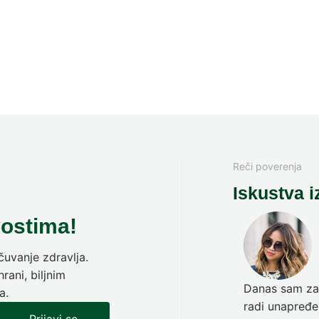
Reči poverenja
Iskustva i
vostima!
uvanje zdravlja.
rani, biljnim
Danas sam zav
a.
radi unapređen
Prijavi se