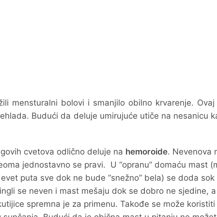
li mensturalni bolovi i smanjilo obilno krvarenje. Ovaj
 prehlada. Budući da deluje umirujuće utiče na nesanicu k
govih cvetova odlično deluje na
hemoroide
. Nevenova 
 a veoma jednostavno se pravi. U “opranu” domaću mast (
evet puta sve dok ne bude “snežno” bela) se doda sok
ingli se neven i mast mešaju dok se dobro ne sjedine, 
kutijice spremna je za primenu. Takođe se može koristiti