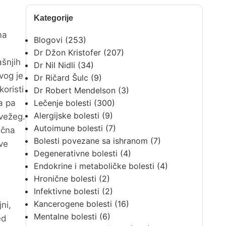
Kategorije
ma
Blogovi
(253)
Dr Džon Kristofer
(207)
ašnjih
Dr Nil Nidli
(34)
vog je
Dr Ričard Šulc
(9)
oristi
Dr Robert Mendelson
(3)
a pa
Lečenje bolesti
(300)
Alergijske bolesti
(9)
svežeg.
Autoimune bolesti
(7)
ična
Bolesti povezane sa ishranom
(7)
ave
Degenerativne bolesti
(4)
Endokrine i metaboličke bolesti
(4)
Hronične bolesti
(2)
Infektivne bolesti
(2)
Kancerogene bolesti
(16)
ni,
Mentalne bolesti
(6)
ed