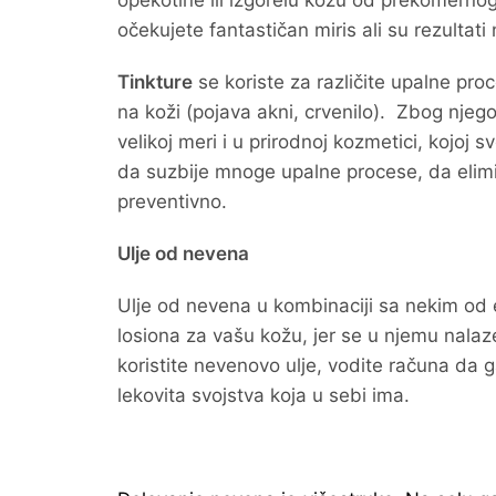
opekotine ili izgorelu kožu od prekomerno
očekujete fantastičan miris ali su rezultati
Tinkture
se koriste za različite upalne pro
na koži (pojava akni, crvenilo). Zbog njego
velikoj meri i u prirodnoj kozmetici, kojoj
da suzbije mnoge upalne procese, da elimin
preventivno.
Ulje od nevena
Ulje od nevena u kombinaciji sa nekim od et
losiona za vašu kožu, jer se u njemu nalaze
koristite nevenovo ulje, vodite računa da 
lekovita svojstva koja u sebi ima.