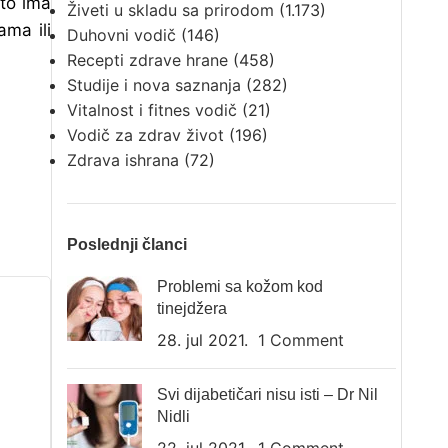
to ima
Živeti u skladu sa prirodom
(1.173)
ama ili
Duhovni vodič
(146)
Recepti zdrave hrane
(458)
Studije i nova saznanja
(282)
Vitalnost i fitnes vodič
(21)
Vodič za zdrav život
(196)
Zdrava ishrana
(72)
Poslednji članci
Problemi sa kožom kod
tinejdžera
28. jul 2021.
1 Comment
Svi dijabetičari nisu isti – Dr Nil
Nidli