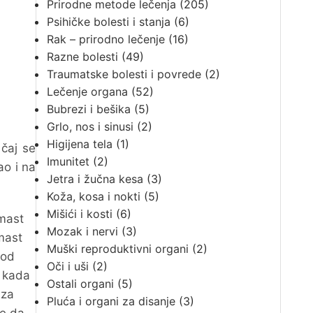
Prirodne metode lečenja
(205)
Psihičke bolesti i stanja
(6)
Rak – prirodno lečenje
(16)
Razne bolesti
(49)
Traumatske bolesti i povrede
(2)
Lečenje organa
(52)
Bubrezi i bešika
(5)
Grlo, nos i sinusi
(2)
Higijena tela
(1)
 čaj se
Imunitet
(2)
ao i na
Jetra i žučna kesa
(3)
Koža, kosa i nokti
(5)
Mišići i kosti
(6)
mast
Mozak i nervi
(3)
mast
Muški reproduktivni organi
(2)
 od
Oči i uši
(2)
a kada
Ostali organi
(5)
 za
Pluća i organi za disanje
(3)