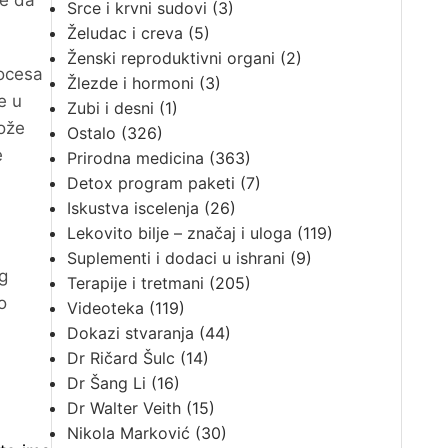
te da
Srce i krvni sudovi
(3)
Želudac i creva
(5)
Ženski reproduktivni organi
(2)
rocesa
Žlezde i hormoni
(3)
e u
Zubi i desni
(1)
može
Ostalo
(326)
e
Prirodna medicina
(363)
Detox program paketi
(7)
Iskustva iscelenja
(26)
Lekovito bilje – značaj i uloga
(119)
Suplementi i dodaci u ishrani
(9)
og
Terapije i tretmani
(205)
o
Videoteka
(119)
Dokazi stvaranja
(44)
Dr Ričard Šulc
(14)
Dr Šang Li
(16)
Dr Walter Veith
(15)
Nikola Marković
(30)