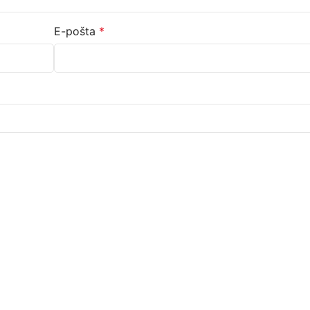
E-pošta
*