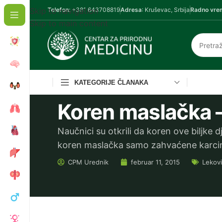
Skip to navigation
Telefon
: +381 643708819
Adresa
: Kruševac, Srbija
Radno vre
Skip to main content
KATEGORIJE ČLANAKA
Koren maslačka 
Naučnici su otkrili da koren ove biljke dj
koren maslačka samo zahvaćene karc
CPM
Urednik
februar 11, 2015
Lekovi