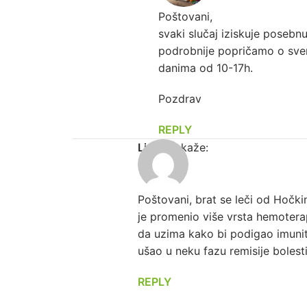
Poštovani,
svaki slučaj iziskuje posebn
podrobnije popričamo o sve
danima od 10-17h.
Pozdrav
REPLY
Ljubica
kaže:
Poštovani, brat se leči od Hočki
je promenio više vrsta hemoterap
da uzima kako bi podigao imunitet
ušao u neku fazu remisije bolest
REPLY