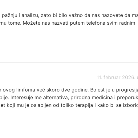
u pažnju i analizu, zato bi bilo važno da nas nazovete da m
mu tome. Možete nas nazvati putem telefona svim radnim
11. februar 2026. 
n ovog limfoma već skoro dve godine. Bolest je u progresij
ije. Interesuje me alternativa, prirodna medicina i preporu
 koji mu je oslabljen od toliko terapija i kako bi se izborio
i