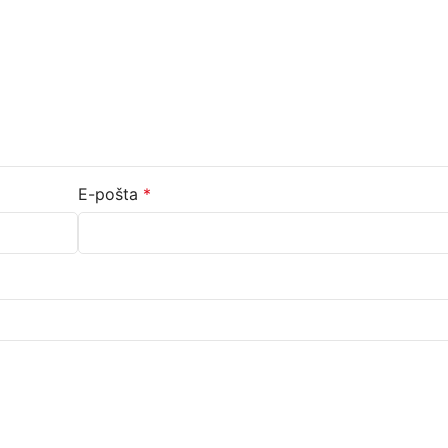
E-pošta
*