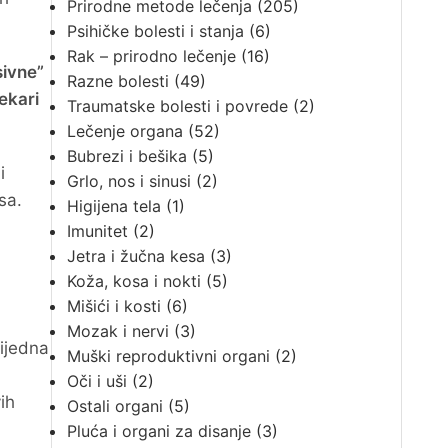
Prirodne metode lečenja
(205)
Psihičke bolesti i stanja
(6)
Rak – prirodno lečenje
(16)
sivne”
Razne bolesti
(49)
ekari
Traumatske bolesti i povrede
(2)
Lečenje organa
(52)
Bubrezi i bešika
(5)
i
Grlo, nos i sinusi
(2)
sa.
Higijena tela
(1)
Imunitet
(2)
Jetra i žučna kesa
(3)
Koža, kosa i nokti
(5)
Mišići i kosti
(6)
Mozak i nervi
(3)
nijedna
Muški reproduktivni organi
(2)
Oči i uši
(2)
ih
Ostali organi
(5)
Pluća i organi za disanje
(3)