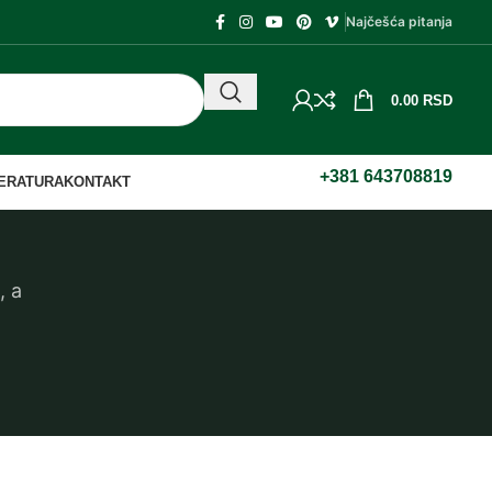
Najčešća pitanja
0.00
RSD
+381 643708819
TERATURA
KONTAKT
, a