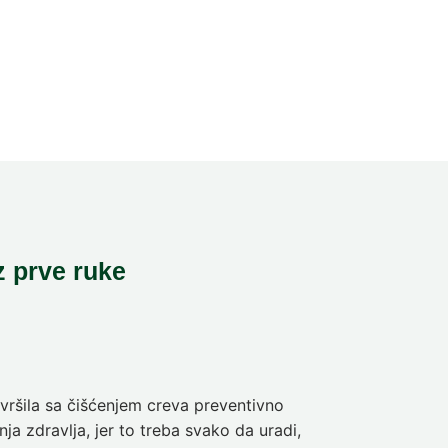
z prve ruke
ršila sa čišćenjem creva preventivno
Pre deset dan
ja zdravlja, jer to treba svako da uradi,
sam da se pra