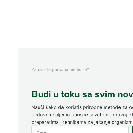
Zanima te prirodna medicina?
Budi u toku sa svim no
Nauči kako da koristiš prirodne metode za oč
Redovno šaljemo korisne savete o zdravoj ish
preparatima i tehnikama za jačanje organizm