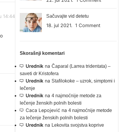
22. jul 2021.
1 Comment
u 14:44
Sačuvajte vid detetu
18. jul 2021.
1 Comment
mo
Skorašnji komentari
Urednik
na
Čaparal (Larrea tridentata) –
saveti dr Kristofera
Urednik
na
Stafilokoke – uzrok, simptomi i
lečenje
Urednik
na
4 najmoćnije metode za
lečenje ženskih polnih bolesti
Caca Lepojević
na
4 najmoćnije metode
za lečenje ženskih polnih bolesti
Urednik
na
Lekovita svojstva koprive