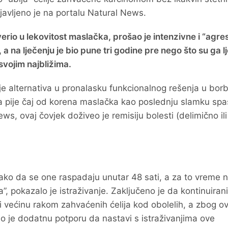
bjavljeno je na portalu Natural News.
verio u lekovitost maslačka, prošao je intenzivne i “agre
a na lječenju je bio pune tri godine pre nego što su ga lj
svojim najbližima.
je alternativa u pronalasku funkcionalnog rešenja u borb
da pije čaj od korena maslačka kao poslednju slamku spa
s, ovaj čovjek doživeo je remisiju bolesti (delimično ili
tako da se one raspadaju unutar 48 sati, a za to vreme 
, pokazalo je istraživanje. Zaključeno je da kontinuirani
 većinu rakom zahvaćenih ćelija kod obolelih, a zbog ov
io je dodatnu potporu da nastavi s istraživanjima ove