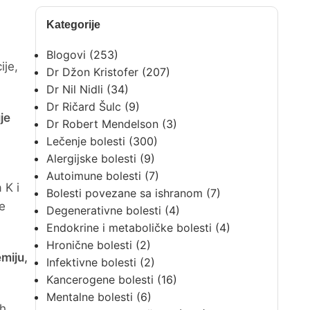
Kategorije
Blogovi
(253)
ije,
Dr Džon Kristofer
(207)
Dr Nil Nidli
(34)
Dr Ričard Šulc
(9)
je
Dr Robert Mendelson
(3)
Lečenje bolesti
(300)
Alergijske bolesti
(9)
Autoimune bolesti
(7)
 K i
Bolesti povezane sa ishranom
(7)
e
Degenerativne bolesti
(4)
Endokrine i metaboličke bolesti
(4)
Hronične bolesti
(2)
miju,
Infektivne bolesti
(2)
Kancerogene bolesti
(16)
Mentalne bolesti
(6)
ih