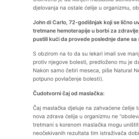
djelovanja na ostale ćelije u organizmu, o
John di Carlo, 72-godišnjak koji se lično u
tretmane hemoterapije u borbi za zdravlje, 
pustili kući da provede poslednje dane sa 
S obzirom na to da su lekari imali sve man
protiv njegove bolesti, predloženo mu je 
Nakon samo četiri meseca, piše Natural New
potpuno povlačenje bolesti).
Čudotvorni čaj od maslačka:
Čaj maslačka djeluje na zahvaćene ćelije 
nova zdrava ćelija u organizmu ne “oboleva”
tretmani s korenom maslačka mogu uništiti
neočekivanih rezultata tim istraživača dob