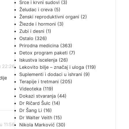
Srce i krvni sudovi
(3)
Želudac i creva
(5)
Ženski reproduktivni organi
(2)
Žlezde i hormoni
(3)
Zubi i desni
(1)
Ostalo
(326)
Prirodna medicina
(363)
Detox program paketi
(7)
Iskustva iscelenja
(26)
u 22:26
Lekovito bilje – značaj i uloga
(119)
Suplementi i dodaci u ishrani
(9)
dije
Terapije i tretmani
(205)
Videoteka
(119)
Dokazi stvaranja
(44)
Dr Ričard Šulc
(14)
Dr Šang Li
(16)
Dr Walter Veith
(15)
u 11:56
Nikola Marković
(30)