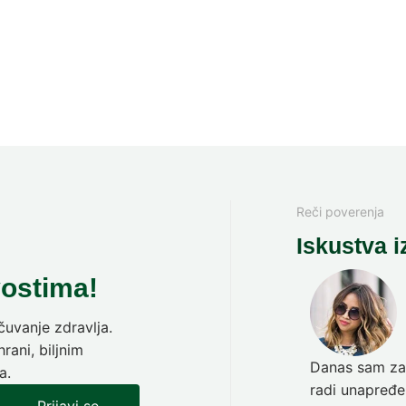
Reči poverenja
Iskustva i
vostima!
uvanje zdravlja.
rani, biljnim
Danas sam zav
a.
radi unapređen
Prijavi se