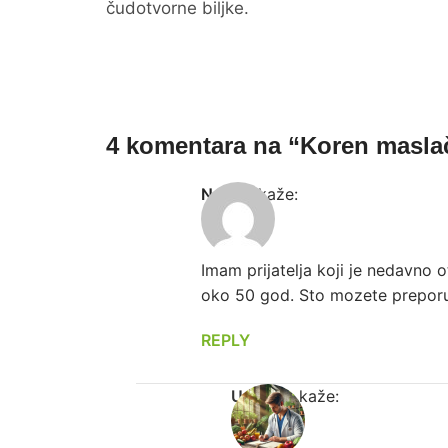
čudotvorne biljke.
4 komentara na “
Koren masla
Neven
kaže:
Imam prijatelja koji je nedavno 
oko 50 god. Sto mozete preporu
REPLY
Urednik
kaže: