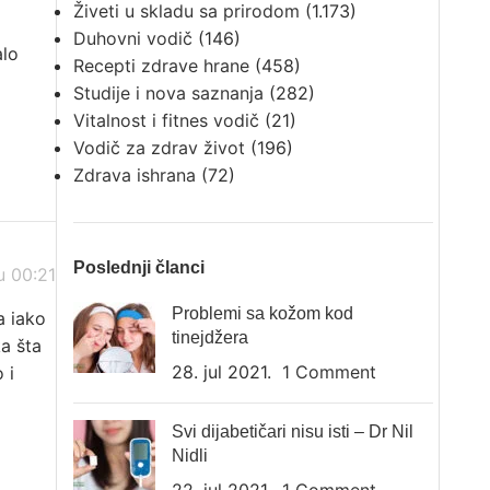
Živeti u skladu sa prirodom
(1.173)
Duhovni vodič
(146)
alo
Recepti zdrave hrane
(458)
Studije i nova saznanja
(282)
Vitalnost i fitnes vodič
(21)
Vodič za zdrav život
(196)
Zdrava ishrana
(72)
Poslednji članci
u 00:21
Problemi sa kožom kod
a iako
tinejdžera
ka šta
28. jul 2021.
1 Comment
 i
Svi dijabetičari nisu isti – Dr Nil
Nidli