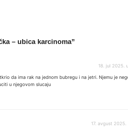
čka – ubica karcinoma
”
18. jul 2025. 
otkrio da ima rak na jednom bubregu i na jetri. Njemu je neg
citi u njegovom slucaju
17. avgust 2025. 