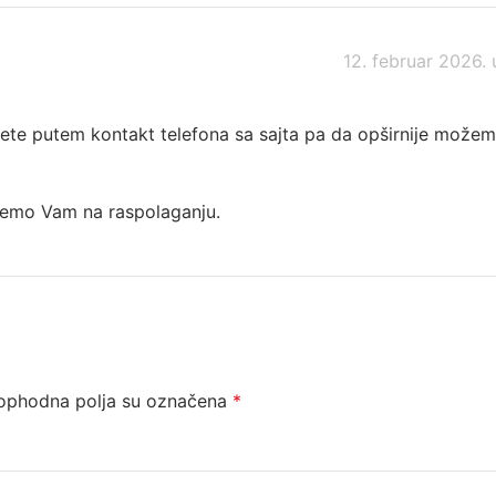
12. februar 2026. 
ovete putem kontakt telefona sa sajta pa da opširnije može
jemo Vam na raspolaganju.
ophodna polja su označena
*