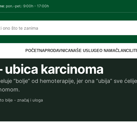
me
: pon.-pet.: 9:00h - 17:00h
POČETNA
PRODAVNICA
NAŠE USLUGE
O NAMA
ČLANCI
LI
– ubica karcinoma
eluje “bolje” od hemoterapije, jer ona “ubija” sve ćelije
inomom.
to bilje - značaj i uloga