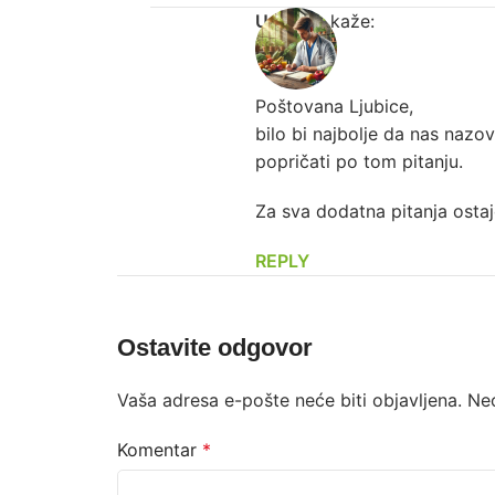
Urednik
kaže:
Poštovana Ljubice,
bilo bi najbolje da nas naz
popričati po tom pitanju.
Za sva dodatna pitanja osta
REPLY
Ostavite odgovor
Vaša adresa e-pošte neće biti objavljena.
Ne
Komentar
*