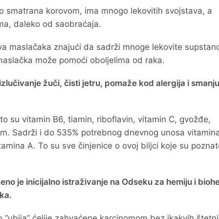
to smatrana korovom, ima mnogo lekovitih svojstava, a
ma, daleko od saobraćaja.
ova maslačaka znajući da sadrži mnoge lekovite supstanc
n maslačka može pomoći oboljelima od raka.
zlučivanje žuči, čisti jetru, pomaže kod alergija i smanju
to su vitamin B6, tiamin, riboflavin, vitamin C, gvožđe,
ijum. Sadrži i do 535% potrebnog dnevnog unosa vitamina
ina A. To su sve činjenice o ovoj biljci koje su poznat
o je inicijalno istraživanje na Odseku za hemiju i biohe
aka.
o “ubija” ćelije zahvaćene karcinomom bez ikakvih štetn