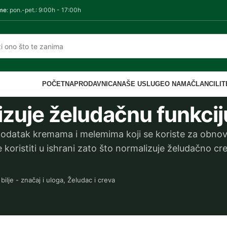
me
: pon.-pet.: 9:00h - 17:00h
POČETNA
PRODAVNICA
NAŠE USLUGE
O NAMA
ČLANCI
LI
zuje želudačnu funkciju
 dodatak kremama i melemima koji se koriste za obno
e koristiti u ishrani zato što normalizuje želudačno cr
bilje - značaj i uloga
,
Želudac i creva