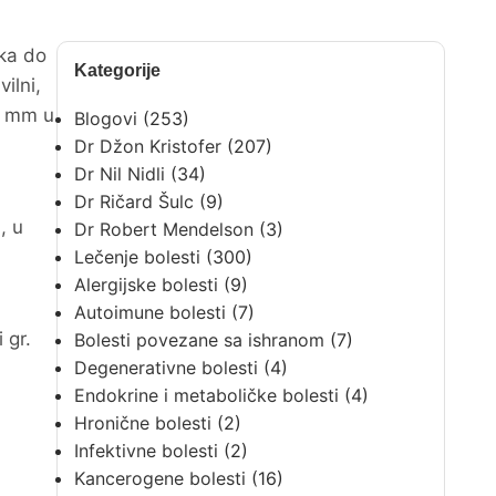
oka do
Kategorije
ilni,
 2 mm u
Blogovi
(253)
Dr Džon Kristofer
(207)
Dr Nil Nidli
(34)
Dr Ričard Šulc
(9)
, u
Dr Robert Mendelson
(3)
Lečenje bolesti
(300)
Alergijske bolesti
(9)
Autoimune bolesti
(7)
 gr.
Bolesti povezane sa ishranom
(7)
Degenerativne bolesti
(4)
Endokrine i metaboličke bolesti
(4)
Hronične bolesti
(2)
Infektivne bolesti
(2)
Kancerogene bolesti
(16)