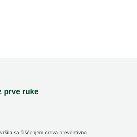
z prve ruke
ršila sa čišćenjem creva preventivno
Pre deset dan