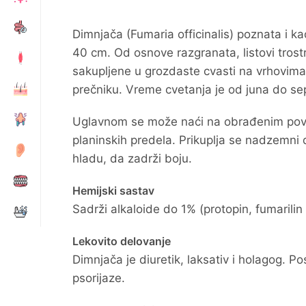
Dimnjača (Fumaria officinalis) poznata i ka
40 cm. Od osnove razgranata, listovi trostr
sakupljene u grozdaste cvasti na vrhovima
prečniku. Vreme cvetanja je od juna do s
Uglavnom se može naći na obrađenim površi
planinskih predela. Prikuplja se nadzemni d
hladu, da zadrži boju.
Hemijski sastav
Sadrži alkaloide do 1% (protopin, fumarilin i
Lekovito delovanje
Dimnjača je diuretik, laksativ i holagog. 
psorijaze.