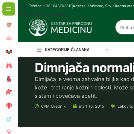
Skip to navigation
Telefon
: +381 643708819
Adresa
: Kruševac, Srbija
Radno vre
Skip to main content
KATEGORIJE ČLANAKA
Dimnjača normali
Dimljača je veoma zahvalna biljka kao
kože i tretiranje kožnih bolesti. Može s
sistem i povećava apetit.
CPM
Urednik
mart 10, 2015
Lekovito 