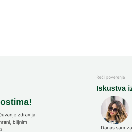
Reči poverenja
Iskustva i
vostima!
uvanje zdravlja.
rani, biljnim
Danas sam zav
a.