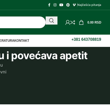
Najčešća pitanja
0.00
RSD
+381 643708819
TERATURA
KONTAKT
 i povećava apetit
vu
evni