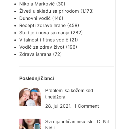
Nikola Marković
(30)
Živeti u skladu sa prirodom
(1.173)
Duhovni vodič
(146)
Recepti zdrave hrane
(458)
Studije i nova saznanja
(282)
Vitalnost i fitnes vodič
(21)
Vodič za zdrav život
(196)
Zdrava ishrana
(72)
Poslednji članci
Problemi sa kožom kod
tinejdžera
28. jul 2021.
1 Comment
Svi dijabetičari nisu isti – Dr Nil
Nidli