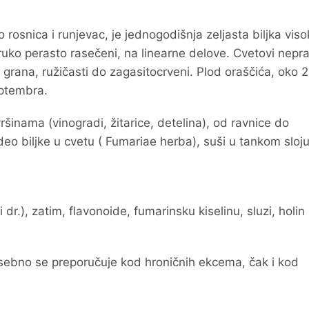
o rosnica i runjevac, je jednogodišnja zeljasta biljka vis
uko perasto rasečeni, na linearne delove. Cvetovi neprav
 grana, ružičasti do zagasitocrveni. Plod oraščića, oko
eptembra.
nama (vinogradi, žitarice, detelina), od ravnice do
eo biljke u cvetu ( Fumariae herba), suši u tankom sloju
 dr.), zatim, flavonoide, fumarinsku kiselinu, sluzi, holin i
Posebno se preporučuje kod hroničnih ekcema, čak i kod