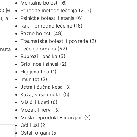
Mentalne bolesti
(6)
ko je
Prirodne metode lečenja
(205)
Psihičke bolesti i stanja
(6)
, ali
Rak – prirodno lečenje
(16)
Razne bolesti
(49)
Traumatske bolesti i povrede
(2)
Lečenje organa
(52)
inuta
Bubrezi i bešika
(5)
Grlo, nos i sinusi
(2)
Higijena tela
(1)
Imunitet
(2)
Jetra i žučna kesa
(3)
Koža, kosa i nokti
(5)
Mišići i kosti
(6)
Mozak i nervi
(3)
Muški reproduktivni organi
(2)
Oči i uši
(2)
Ostali organi
(5)