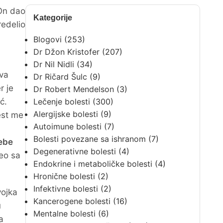
 On dao
Kategorije
redelio
Blogovi
(253)
Dr Džon Kristofer
(207)
Dr Nil Nidli
(34)
ova
Dr Ričard Šulc
(9)
r je
Dr Robert Mendelson
(3)
ć.
Lečenje bolesti
(300)
Alergijske bolesti
(9)
est me
Autoimune bolesti
(7)
Bolesti povezane sa ishranom
(7)
sebe
Degenerativne bolesti
(4)
reo sa
Endokrine i metaboličke bolesti
(4)
Hronične bolesti
(2)
Infektivne bolesti
(2)
vojka
Kancerogene bolesti
(16)
u
Mentalne bolesti
(6)
a