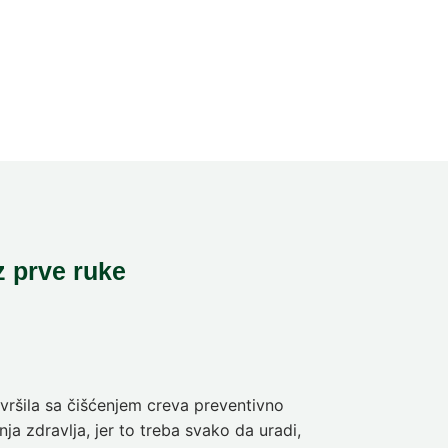
z prve ruke
ršila sa čišćenjem creva preventivno
Pre deset dan
ja zdravlja, jer to treba svako da uradi,
sam da se pra