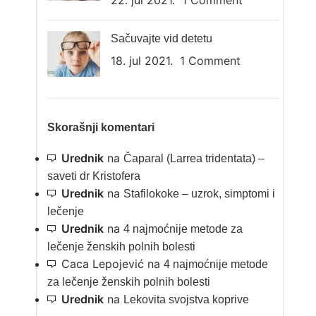
22. jul 2021.
1 Comment
Sačuvajte vid detetu
18. jul 2021.
1 Comment
Skorašnji komentari
Urednik
na
Čaparal (Larrea tridentata) –
saveti dr Kristofera
Urednik
na
Stafilokoke – uzrok, simptomi i
lečenje
Urednik
na
4 najmoćnije metode za
lečenje ženskih polnih bolesti
Caca Lepojević
na
4 najmoćnije metode
za lečenje ženskih polnih bolesti
Urednik
na
Lekovita svojstva koprive