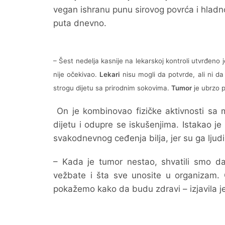
vegan ishranu punu sirovog povrća i hladno
puta dnevno.
– Šest nedelja kasnije na lekarskoj kontroli utvrđeno 
nije očekivao.
Lekari
nisu mogli da potvrde, ali ni d
strogu dijetu sa prirodnim sokovima.
Tumor
je ubrzo p
On je kombinovao fizičke aktivnosti sa 
dijetu i odupre se iskušenjima. Istakao j
svakodnevnog ceđenja bilja, jer su ga lju
– Kada je tumor nestao, shvatili smo da
vežbate i šta sve unosite u organizam. 
pokažemo kako da budu zdravi – izjavila je