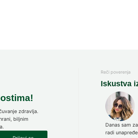
Reči poverenja
Iskustva i
vostima!
uvanje zdravlja.
rani, biljnim
Danas sam zav
a.
radi unapređen
Prijavi se