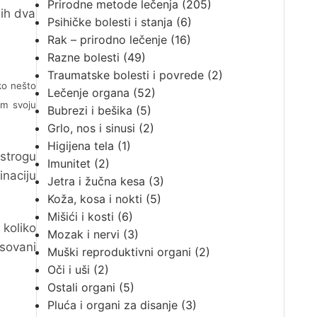
Prirodne metode lečenja
(205)
 ih dva
Psihičke bolesti i stanja
(6)
Rak – prirodno lečenje
(16)
Razne bolesti
(49)
Traumatske bolesti i povrede
(2)
ako nešto
Lečenje organa
(52)
am svoju
Bubrezi i bešika
(5)
Grlo, nos i sinusi
(2)
Higijena tela
(1)
strogu
Imunitet
(2)
inaciju
Jetra i žučna kesa
(3)
Koža, kosa i nokti
(5)
Mišići i kosti
(6)
koliko
Mozak i nervi
(3)
sovani
Muški reproduktivni organi
(2)
Oči i uši
(2)
Ostali organi
(5)
Pluća i organi za disanje
(3)