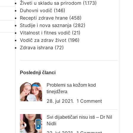
Živeti u skladu sa prirodom
(1.173)
Duhovni vodič
(146)
Recepti zdrave hrane
(458)
Studije i nova saznanja
(282)
Vitalnost i fitnes vodič
(21)
Vodič za zdrav život
(196)
Zdrava ishrana
(72)
Poslednji članci
Problemi sa kožom kod
tinejdžera
28. jul 2021.
1 Comment
Svi dijabetičari nisu isti – Dr Nil
Nidli