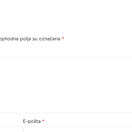
ophodna polja su označena
*
E-pošta
*