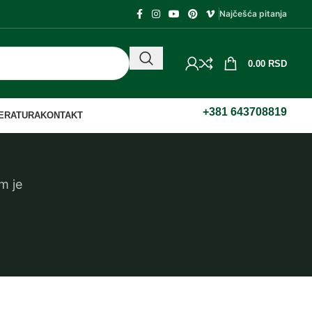
Najčešća pitanja
0.00
RSD
+381 643708819
TERATURA
KONTAKT
m je