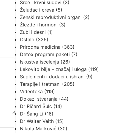
Srce i krvni sudovi
(3)
Želudac i creva
(5)
Ženski reproduktivni organi
(2)
Žlezde i hormoni
(3)
Zubi i desni
(1)
Ostalo
(326)
Prirodna medicina
(363)
Detox program paketi
(7)
Iskustva iscelenja
(26)
Lekovito bilje – značaj i uloga
(119)
Suplementi i dodaci u ishrani
(9)
Terapije i tretmani
(205)
Videoteka
(119)
Dokazi stvaranja
(44)
Dr Ričard Šulc
(14)
Dr Šang Li
(16)
Dr Walter Veith
(15)
Nikola Marković
(30)