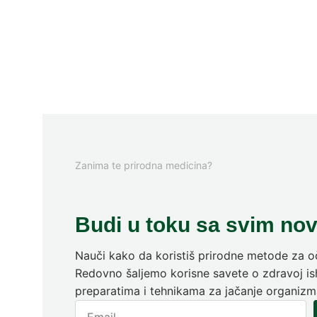
Zanima te prirodna medicina?
Budi u toku sa svim no
Nauči kako da koristiš prirodne metode za oč
Redovno šaljemo korisne savete o zdravoj ish
preparatima i tehnikama za jačanje organizm