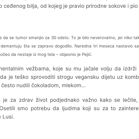
 ceđenog bilja, od kojeg je pravio prirodne sokove i pio
je da se tumor smanjio za 30 odsto. To je bilo neverovatno, jer niko t
a demantuju šta se zapravo dogodilo. Naredna tri meseca nastavio s
očeo da nestaje iz mog tela – objasnio je Pejić.
mentalnim vežbama, koje su mu jačale volju da izdrži 
e da je teško sprovoditi strogu vegansku dijetu uz komb
di često nudili čokoladom, mlekom…
 je za zdrav život podjednako važno kako se lečite, 
Osetili smo potrebu da ljudima koji su za to zaintere
 Lusi.