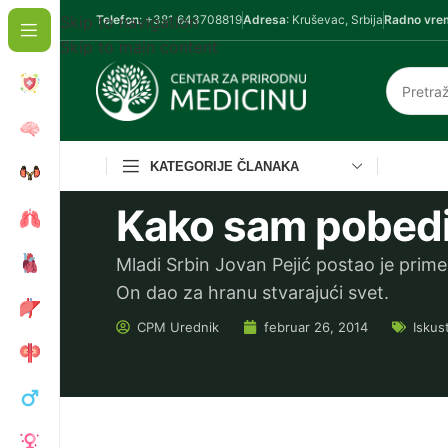
Skip to navigation
Telefon
: +381 643708819
Adresa
: Kruševac, Srbija
Radno vre
Skip to main content
KATEGORIJE ČLANAKA
Kako sam pobedio
Mladi Srbin Jovan Pejić postao je prime
On dao za hranu stvarajući svet.
CPM
Urednik
februar 26, 2014
Iskus