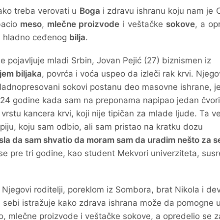
ako treba verovati u
Boga
i zdravu ishranu koju nam je
zbacio
meso
,
mlečne proizvode
i veštačke
sokove
, a op
i hladno ceđenog
bilja
.
e pojavljuje mladi Srbin, Jovan Pejić (27) biznismen iz
em biljaka
, povrća i voća uspeo da izleči rak krvi. Njeg
ladnopresovani sokovi postanu deo masovne ishrane, je
 24 godine kada sam na preponama napipao jedan čvori
stu kancera krvi, koji nije tipičan za mlade ljude. Ta v
apiju, koju sam odbio, ali sam pristao na kratku dozu
tresla da sam shvatio da moram sam da uradim nešto za 
 se pre tri godine, kao student Mekvori univerziteta, sus
. Njegovi roditelji, poreklom iz Sombora, brat Nikola i de
na sebi istražuje kako zdrava ishrana može da pomogne 
so, mlečne proizvode i veštačke sokove, a opredelio se z