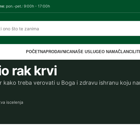
me
: pon.-pet.: 9:00h - 17:00h
POČETNA
PRODAVNICA
NAŠE USLUGE
O NAMA
ČLANCI
LI
 rak krvi
r kako treba verovati u Boga i zdravu ishranu koju na
tva iscelenja