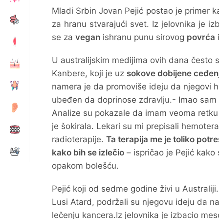
Mladi Srbin Jovan Pejić postao je primer k
za hranu stvarajući svet. Iz jelovnika je i
se za
vegan
ishranu punu sirovog
povrća
U australijskim medijima ovih dana često s
Kanbere, koji je uz
sokove dobijene ceđenj
namera je da promoviše ideju da njegovi h
ubeđen da doprinose zdravlju.- Imao sam
Analize su pokazale da imam veoma retku vr
je šokirala. Lekari su mi prepisali hemoter
radioterapije.
Ta terapija me je toliko po
kako bih se izlečio
– ispričao je Pejić kako
opakom bolešću.
Pejić koji od sedme godine živi u Australiji
Lusi Atard, podržali su njegovu ideju da 
lečenju kancera.Iz jelovnika je izbacio me