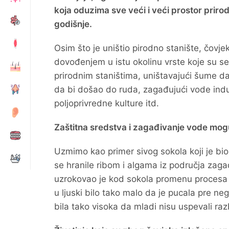
koja oduzima sve veći i veći prostor prirod
godišnje.
Osim što je uništio pirodno stanište, čovj
dovođenjem u istu okolinu vrste koje su se
prirodnim staništima, uništavajući šume d
da bi došao do ruda, zagađujući vode indu
poljoprivredne kulture itd.
Zaštitna sredstva i zagađivanje vode mogu
Uzmimo kao primer sivog sokola koji je bio 
se hranile ribom i algama iz područja zagađ
uzrokovao je kod sokola promenu procesa p
u ljuski bilo tako malo da je pucala pre ne
bila tako visoka da mladi nisu uspevali razbi