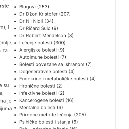
rste
Blogovi
(253)
Dr Džon Kristofer
(207)
Dr Nil Nidli
(34)
), i
Dr Ričard Šulc
(9)
u
Dr Robert Mendelson
(3)
emlje,
Lečenje bolesti
(300)
Alergijske bolesti
(9)
a za
Autoimune bolesti
(7)
Bolesti povezane sa ishranom
(7)
Degenerativne bolesti
(4)
Endokrine i metaboličke bolesti
(4)
e su
Hronične bolesti
(2)
e,
Infektivne bolesti
(2)
Kancerogene bolesti
(16)
ma je
Mentalne bolesti
(6)
cijuma
Prirodne metode lečenja
(205)
Psihičke bolesti i stanja
(6)