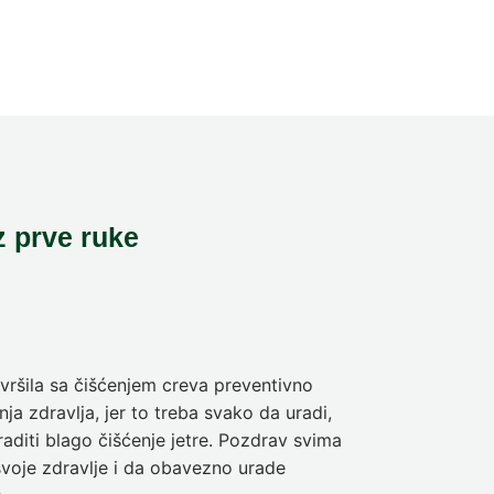
z prve ruke
ršila sa čišćenjem creva preventivno
Pre deset dan
ja zdravlja, jer to treba svako da uradi,
sam da se pra
aditi blago čišćenje jetre. Pozdrav svima
olakšanje veli
svoje zdravlje i da obavezno urade
Nina
5-dnev