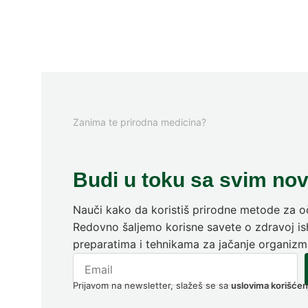
Zanima te prirodna medicina?
Budi u toku sa svim no
Nauči kako da koristiš prirodne metode za oč
Redovno šaljemo korisne savete o zdravoj ish
preparatima i tehnikama za jačanje organizm
Prijavom na newsletter, slažeš se sa
uslovima korišćen