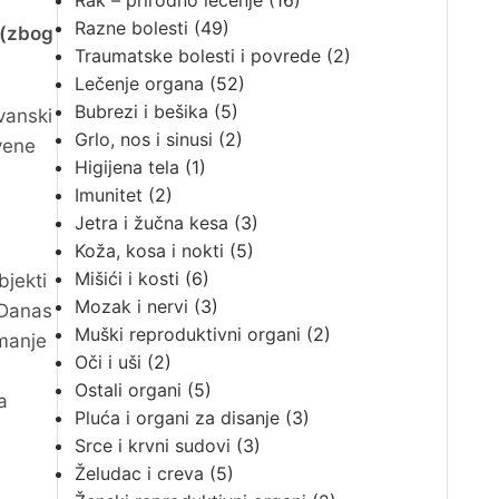
Rak – prirodno lečenje
(16)
Razne bolesti
(49)
 (zbog
Traumatske bolesti i povrede
(2)
Lečenje organa
(52)
Bubrezi i bešika
(5)
vanski
Grlo, nos i sinusi
(2)
rvene
Higijena tela
(1)
Imunitet
(2)
Jetra i žučna kesa
(3)
Koža, kosa i nokti
(5)
Mišići i kosti
(6)
bjekti
Mozak i nervi
(3)
 Danas
Muški reproduktivni organi
(2)
 manje
Oči i uši
(2)
Ostali organi
(5)
a
Pluća i organi za disanje
(3)
Srce i krvni sudovi
(3)
Želudac i creva
(5)