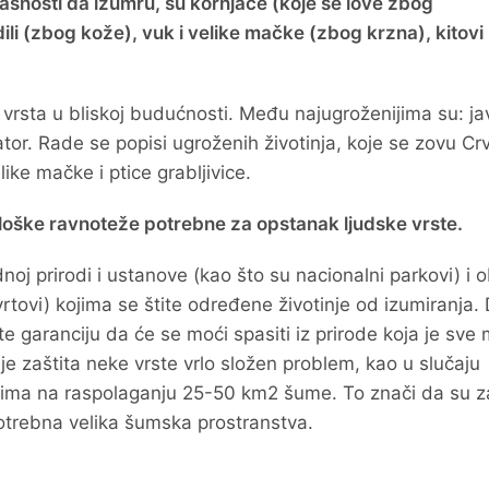
asnosti da izumru, su kornjače (koje se love zbog
ili (zbog kože), vuk i velike mačke (zbog krzna), kitovi
 vrsta u bliskoj budućnosti. Među najugroženijima su: ja
gator. Rade se popisi ugroženih životinja, koje se zovu C
ike mačke i ptice grabljivice.
kološke ravnoteže potrebne za opstanak ljudske vrste.
noj prirodi i ustanove (kao što su nacionalni parkovi) i o
rtovi) kojima se štite određene životinje od izumiranja.
e garanciju da će se moći spasiti iz prirode koja je sve
je zaštita neke vrste vrlo složen problem, kao u slučaju
 ima na raspolaganju 25-50 km2 šume. To znači da su z
otrebna velika šumska prostranstva.