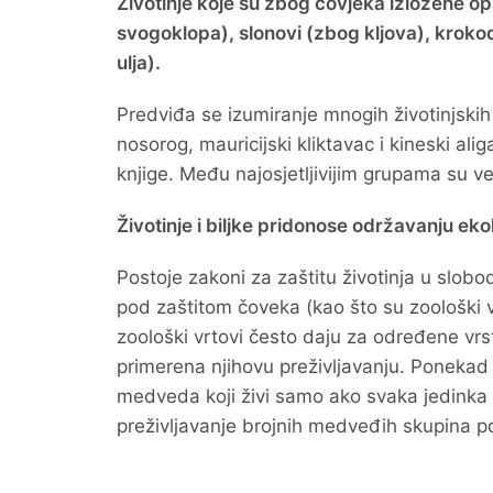
Životinje koje su zbog čovjeka izložene op
svogoklopa), slonovi (zbog kljova), krokod
ulja).
Predviđa se izumiranje mnogih životinjskih
nosorog, mauricijski kliktavac i kineski ali
knjige. Među najosjetljivijim grupama su vel
Životinje i biljke pridonose održavanju e
Postoje zakoni za zaštitu životinja u slobod
pod zaštitom čoveka (kao što su zoološki v
zoološki vrtovi često daju za određene vrst
primerena njihovu preživljavanju. Ponekad 
medveda koji živi samo ako svaka jedinka
preživljavanje brojnih medveđih skupina p