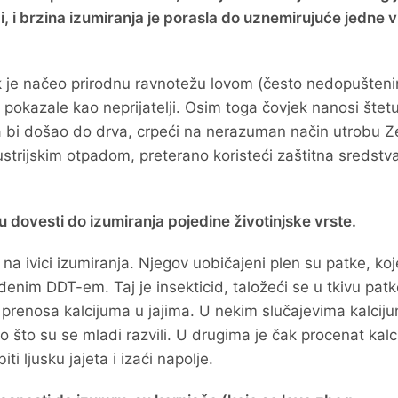
i, i brzina izumiranja je porasla do uznemirujuće jedne v
ek je načeo prirodnu ravnotežu lovom (često nedopuštenim
 pokazale kao neprijatelji. Osim toga čovjek nanosi štet
a bi došao do drva, crpeći na nerazuman način utrobu Z
strijskim otpadom, preterano koristeći zaštitna sredstv
 dovesti do izumiranja pojedine životinjske vrste.
na ivici izumiranja. Njegov uobičajeni plen su patke, koj
enim DDT-em. Taj je insekticid, taložeći se u tkivu patk
renosa kalcijuma u jajima. U nekim slučajevima kalciju
go što su se mladi razvili. U drugima je čak procenat kal
ti ljusku jajeta i izaći napolje.