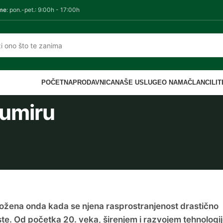
me
: pon.-pet.: 9:00h - 17:00h
POČETNA
PRODAVNICA
NAŠE USLUGE
O NAMA
ČLANCI
LI
zumiru
rožena onda kada se njena rasprostranjenost drastično
e. Od početka 20. veka, širenjem i razvojem tehnologij