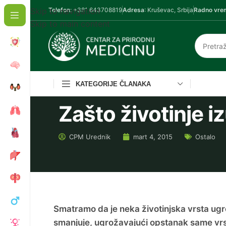
Skip to navigation
Telefon
: +381 643708819
Adresa
: Kruševac, Srbija
Radno vre
Skip to main content
KATEGORIJE ČLANAKA
Zašto životinje i
CPM
Urednik
mart 4, 2015
Ostalo
Smatramo da je neka životinjska vrsta ug
smanjuje, ugrožavajući opstanak same vrst