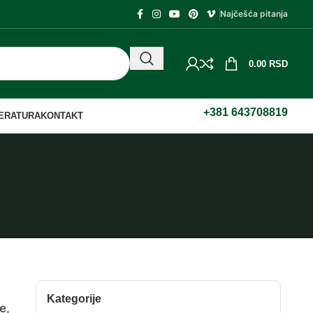
Najčešća pitanja
0.00
RSD
+381 643708819
TERATURA
KONTAKT
Kategorije
e,