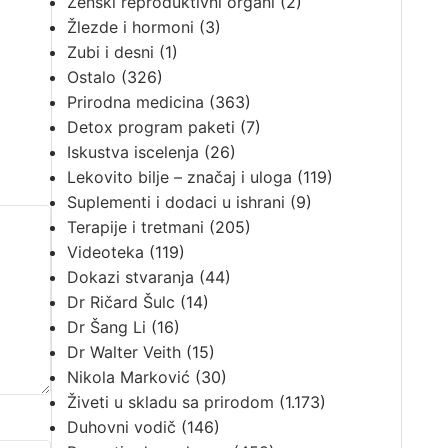
Ženski reproduktivni organi
(2)
Žlezde i hormoni
(3)
Zubi i desni
(1)
Ostalo
(326)
Prirodna medicina
(363)
Detox program paketi
(7)
Iskustva iscelenja
(26)
Lekovito bilje – značaj i uloga
(119)
Suplementi i dodaci u ishrani
(9)
Terapije i tretmani
(205)
Videoteka
(119)
Dokazi stvaranja
(44)
Dr Ričard Šulc
(14)
Dr Šang Li
(16)
Dr Walter Veith
(15)
Nikola Marković
(30)
Živeti u skladu sa prirodom
(1.173)
Duhovni vodič
(146)