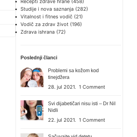
Recepti zdrave hrane
(458)
Studije i nova saznanja
(282)
Vitalnost i fitnes vodič
(21)
Vodič za zdrav život
(196)
Zdrava ishrana
(72)
Poslednji članci
Problemi sa kožom kod
tinejdžera
28. jul 2021.
1 Comment
Svi dijabetičari nisu isti – Dr Nil
Nidli
22. jul 2021.
1 Comment
Sačuvajte vid detetu