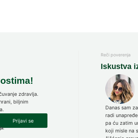
Reči poverenja
Iskustva i
vostima!
uvanje zdravlja.
rani, biljnim
Danas sam zav
a.
radi unapređen
Prijavi se
pa ću zatim ur
ja.
koji misle na 