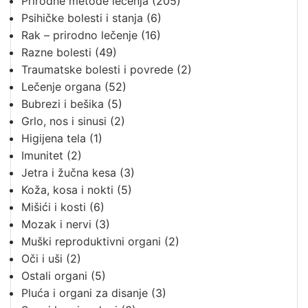
Prirodne metode lečenja
(205)
Psihičke bolesti i stanja
(6)
Rak – prirodno lečenje
(16)
Razne bolesti
(49)
Traumatske bolesti i povrede
(2)
Lečenje organa
(52)
Bubrezi i bešika
(5)
Grlo, nos i sinusi
(2)
Higijena tela
(1)
Imunitet
(2)
Jetra i žučna kesa
(3)
Koža, kosa i nokti
(5)
Mišići i kosti
(6)
Mozak i nervi
(3)
Muški reproduktivni organi
(2)
Oči i uši
(2)
Ostali organi
(5)
Pluća i organi za disanje
(3)