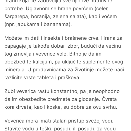
hranu koja će zadovoljiti sve njihove nutritivne
potrebe. Uglavnom se hrane povrćem (celer,
šargarepa, boranija, zelena salata), kao i voćem
(npr. jabukama i bananama).
Možete im dati i insekte i brašnene crve. Hrana za
papagaje je takođe dobar izbor, budući da većinu
tog zrnevlja i veverice vole. Bitno je da im
obezbedite kalcijum, pa uključite suplemente ovog
minerala. U prodavnicama za životinje možete naći
različite vrste tableta i praškova.
Zubi veverica rastu konstantno, pa je neophodno
da im obezbedite predmete za glodanje. Čvrsta
kora drveta, kao i koske, su dobre za ovu svrhu.
Veverica mora imati stalan pristup svežoj vodi.
Stavite vodu u tešku posudu ili posudu za vodu