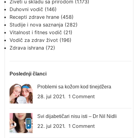
Živeti u skladu sa prirodom
(1.173)
Duhovni vodič
(146)
Recepti zdrave hrane
(458)
Studije i nova saznanja
(282)
Vitalnost i fitnes vodič
(21)
Vodič za zdrav život
(196)
Zdrava ishrana
(72)
Poslednji članci
Problemi sa kožom kod tinejdžera
28. jul 2021.
1 Comment
Svi dijabetičari nisu isti – Dr Nil Nidli
22. jul 2021.
1 Comment