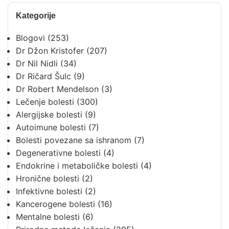
Kategorije
Blogovi
(253)
Dr Džon Kristofer
(207)
Dr Nil Nidli
(34)
Dr Ričard Šulc
(9)
Dr Robert Mendelson
(3)
Lečenje bolesti
(300)
Alergijske bolesti
(9)
Autoimune bolesti
(7)
Bolesti povezane sa ishranom
(7)
Degenerativne bolesti
(4)
Endokrine i metaboličke bolesti
(4)
Hronične bolesti
(2)
Infektivne bolesti
(2)
Kancerogene bolesti
(16)
Mentalne bolesti
(6)