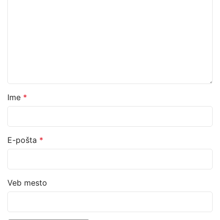
Ime
*
E-pošta
*
Veb mesto