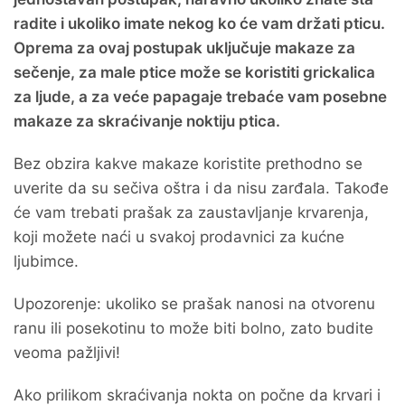
radite i ukoliko imate nekog ko će vam držati pticu.
Oprema za ovaj postupak uključuje makaze za
sečenje, za male ptice može se koristiti grickalica
za ljude, a za veće papagaje trebaće vam posebne
makaze za skraćivanje noktiju ptica.
Bez obzira kakve makaze koristite prethodno se
uverite da su sečiva oštra i da nisu zarđala. Takođe
će vam trebati prašak za zaustavljanje krvarenja,
koji možete naći u svakoj prodavnici za kućne
ljubimce.
Upozorenje: ukoliko se prašak nanosi na otvorenu
ranu ili posekotinu to može biti bolno, zato budite
veoma pažljivi!
Ako prilikom skraćivanja nokta on počne da krvari i