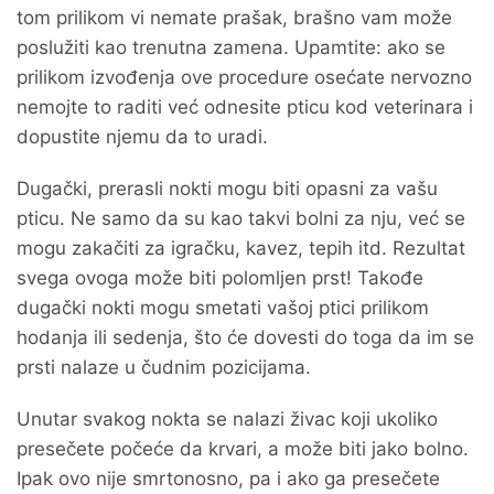
tom prilikom vi nemate prašak, brašno vam može
poslužiti kao trenutna zamena. Upamtite: ako se
prilikom izvođenja ove procedure osećate nervozno
nemojte to raditi već odnesite pticu kod veterinara i
dopustite njemu da to uradi.
Dugački, prerasli nokti mogu biti opasni za vašu
pticu. Ne samo da su kao takvi bolni za nju, već se
mogu zakačiti za igračku, kavez, tepih itd. Rezultat
svega ovoga može biti polomljen prst! Takođe
dugački nokti mogu smetati vašoj ptici prilikom
hodanja ili sedenja, što će dovesti do toga da im se
prsti nalaze u čudnim pozicijama.
Unutar svakog nokta se nalazi živac koji ukoliko
presečete počeće da krvari, a može biti jako bolno.
Ipak ovo nije smrtonosno, pa i ako ga presečete