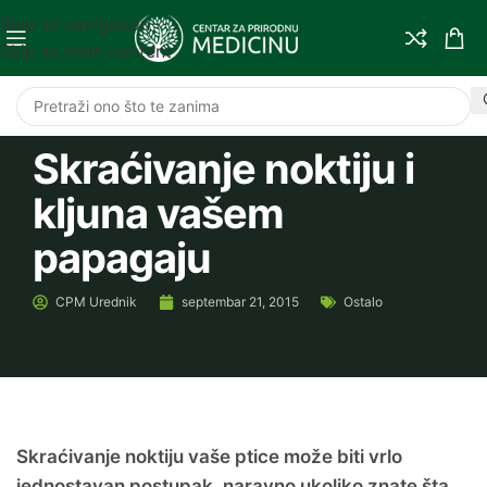
Skip to navigation
Skip to main content
Skraćivanje noktiju i
kljuna vašem
papagaju
CPM
Urednik
septembar 21, 2015
Ostalo
Skraćivanje noktiju vaše ptice može biti vrlo
jednostavan postupak, naravno ukoliko znate šta