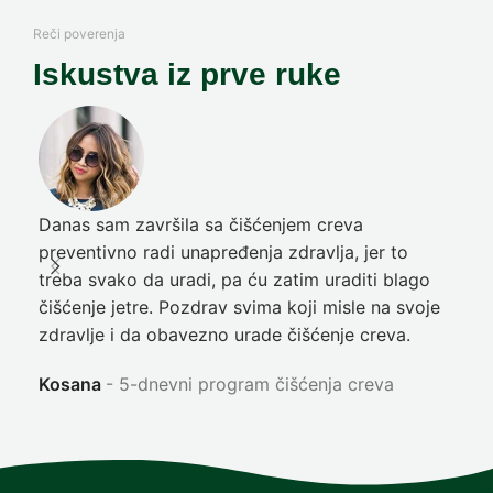
Reči poverenja
Iskustva iz prve ruke
Danas sam završila sa čišćenjem creva
Pre
preventivno radi unapređenja zdravlja, jer to
poč
treba svako da uradi, pa ću zatim uraditi blago
nep
čišćenje jetre. Pozdrav svima koji misle na svoje
sja
zdravlje i da obavezno urade čišćenje creva.
Ni
Kosana
5-dnevni program čišćenja creva