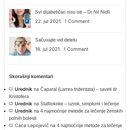
Svi dijabetičari nisu isti – Dr Nil Nidli
22. jul 2021.
1 Comment
Sačuvajte vid detetu
18. jul 2021.
1 Comment
Skorašnji komentari
Urednik
na
Čaparal (Larrea tridentata) – saveti dr
Kristofera
Urednik
na
Stafilokoke – uzrok, simptomi i lečenje
Urednik
na
4 najmoćnije metode za lečenje ženskih
polnih bolesti
Caca Lepojević
na
4 najmoćnije metode za lečenje