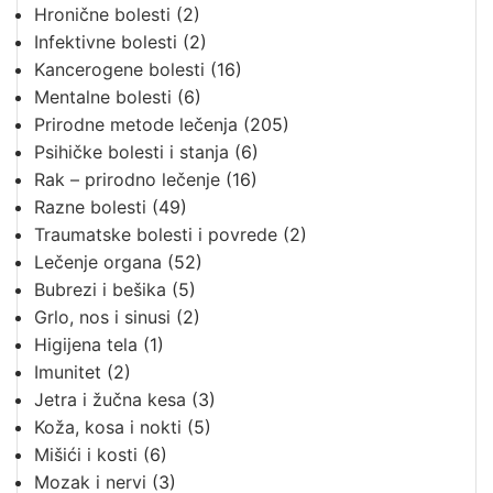
Hronične bolesti
(2)
Infektivne bolesti
(2)
Kancerogene bolesti
(16)
Mentalne bolesti
(6)
Prirodne metode lečenja
(205)
Psihičke bolesti i stanja
(6)
Rak – prirodno lečenje
(16)
Razne bolesti
(49)
Traumatske bolesti i povrede
(2)
Lečenje organa
(52)
Bubrezi i bešika
(5)
Grlo, nos i sinusi
(2)
Higijena tela
(1)
Imunitet
(2)
Jetra i žučna kesa
(3)
Koža, kosa i nokti
(5)
Mišići i kosti
(6)
Mozak i nervi
(3)