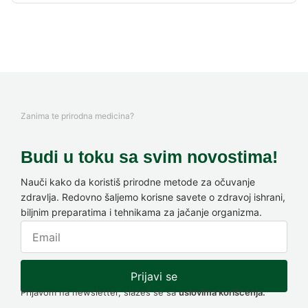
Zanima te prirodna medicina?
Budi u toku sa svim novostima!
Nauči kako da koristiš prirodne metode za očuvanje
zdravlja. Redovno šaljemo korisne savete o zdravoj ishrani,
biljnim preparatima i tehnikama za jačanje organizma.
Prijavi se
Prijavom na newsletter, slažeš se sa
uslovima korišćenja.