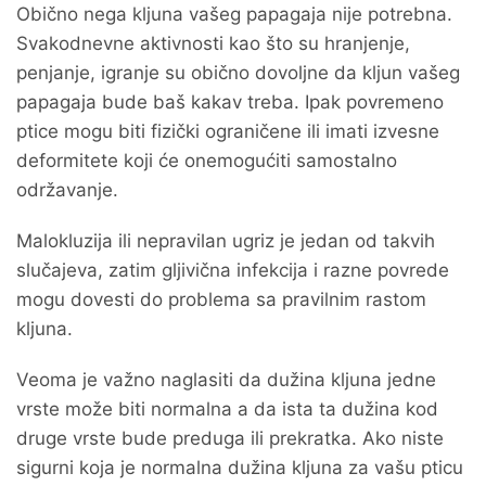
Obično nega kljuna vašeg papagaja nije potrebna.
Svakodnevne aktivnosti kao što su hranjenje,
penjanje, igranje su obično dovoljne da kljun vašeg
papagaja bude baš kakav treba. Ipak povremeno
ptice mogu biti fizički ograničene ili imati izvesne
deformitete koji će onemogućiti samostalno
održavanje.
Malokluzija ili nepravilan ugriz je jedan od takvih
slučajeva, zatim gljivična infekcija i razne povrede
mogu dovesti do problema sa pravilnim rastom
kljuna.
Veoma je važno naglasiti da dužina kljuna jedne
vrste može biti normalna a da ista ta dužina kod
druge vrste bude preduga ili prekratka. Ako niste
sigurni koja je normalna dužina kljuna za vašu pticu