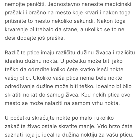
nemojte paničiti. Jednostavno nanesite medicinski
prašak ili brašno na mesto koje krvari i nakon toga
pritisnite to mesto nekoliko sekundi. Nakon toga
krvarenje bi trebalo da stane, a ukoliko se to ne
desi dodajte još praška.
Različite ptice imaju različitu dužinu živaca i različitu
idealnu dužinu nokta. U početku može biti jako
teško da odredite koliko ćete kratko iseći nokte
vašoj ptici. Ukoliko vaša ptica nema bele nokte
određivanje dužine može biti teško. Idealno bi bilo
skratiti nokat do samog živca. Kod nekih ptica ovo
mesto se može nalaziti na samom vrhu nokta.
U početku skraćujte nokte po malo i ukoliko
zakačite živac ostale skratite manje. Vrlo brzo ćete
saznati koja je idealna dužina noktiju za vašu pticu.