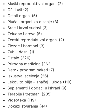
Muški reproduktivni organi
(2)
Oči i uši
(2)
Ostali organi
(5)
Pluća i organi za disanje
(3)
Srce i krvni sudovi
(3)
Želudac i creva
(5)
Ženski reproduktivni organi
(2)
Žlezde i hormoni
(3)
Zubi i desni
(1)
Ostalo
(326)
Prirodna medicina
(363)
Detox program paketi
(7)
Iskustva iscelenja
(26)
Lekovito bilje – značaj i uloga
(119)
Suplementi i dodaci u ishrani
(9)
Terapije i tretmani
(205)
Videoteka
(119)
Dokazi stvaranja
(44)