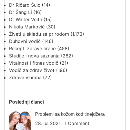
Dr Ričard Šulc
(14)
Dr Šang Li
(16)
Dr Walter Veith
(15)
Nikola Marković
(30)
Živeti u skladu sa prirodom
(1.173)
Duhovni vodič
(146)
Recepti zdrave hrane
(458)
Studije i nova saznanja
(282)
Vitalnost i fitnes vodič
(21)
Vodič za zdrav život
(196)
Zdrava ishrana
(72)
Poslednji članci
Problemi sa kožom kod tinejdžera
28. jul 2021.
1 Comment