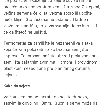
Ne podležite iskušenju da sejete suviše rano u
proleće. Ako temperatura zemljišta ispod 7 stepeni,
većina semena će klijati veoma sporo ili uopšte
neće klijati. Što duže seme ostane u hladnom,
vlažnom zemljištu, to je verovatnije da će istruliti ili
će ga štetočine uništiti.
Termometar za zemljište je nezamenljiva alatka
koja će vam pokazati koliko brzo se zemljište
zagreva. Taj proces možete ubrzati prekrivanjem
zemljišta zaštitnim zvonima ili crnom ili providnom
plastikom mesec dana pre planiranog datuma
sejanja.
Kako da sejete
Većinu semena ne morate da sejete duboko,
sasvim je dovoljno i 3mm. Krupnije seme može da