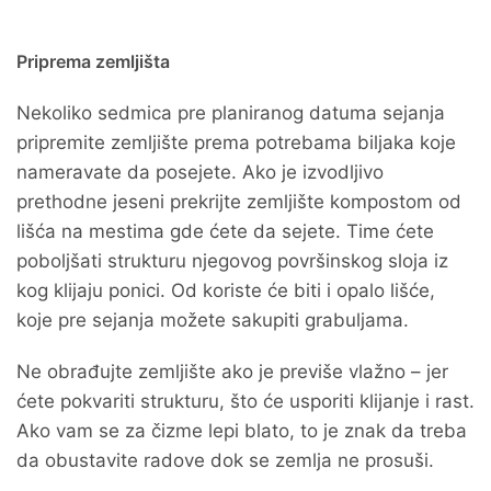
Priprema zemljišta
Nekoliko sedmica pre planiranog datuma sejanja
pripremite zemljište prema potrebama biljaka koje
nameravate da posejete. Ako je izvodljivo
prethodne jeseni prekrijte zemljište kompostom od
lišća na mestima gde ćete da sejete. Time ćete
poboljšati strukturu njegovog površinskog sloja iz
kog klijaju ponici. Od koriste će biti i opalo lišće,
koje pre sejanja možete sakupiti grabuljama.
Ne obrađujte zemljište ako je previše vlažno – jer
ćete pokvariti strukturu, što će usporiti klijanje i rast.
Ako vam se za čizme lepi blato, to je znak da treba
da obustavite radove dok se zemlja ne prosuši.