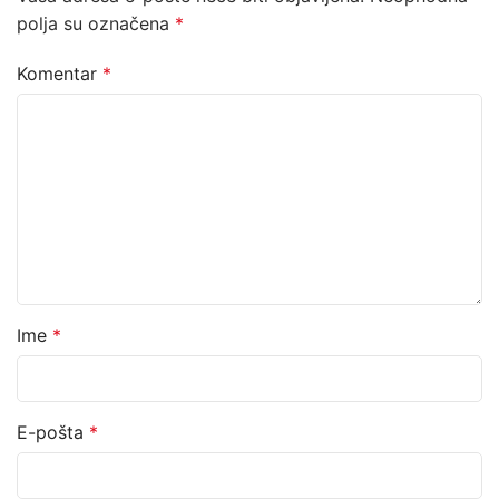
polja su označena
*
Komentar
*
Ime
*
E-pošta
*