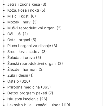
Jetra i žučna kesa
(3)
Koža, kosa i nokti
(5)
Mišići i kosti
(6)
Mozak i nervi
(3)
Muški reproduktivni organi
(2)
Oči i uši
(2)
Ostali organi
(5)
Pluća i organi za disanje
(3)
Srce i krvni sudovi
(3)
Želudac i creva
(5)
Ženski reproduktivni organi
(2)
Žlezde i hormoni
(3)
Zubi i desni
(1)
Ostalo
(326)
Prirodna medicina
(363)
Detox program paketi
(7)
Iskustva iscelenja
(26)
Lekovito bilje – značaj i uloga
(119)