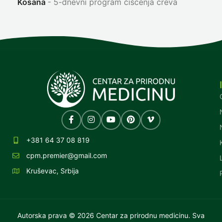
Kosana
5-dnevni program čišćenja creva
+381 64 37 08 819
cpm.premier@gmail.com
Kruševac, Srbija
Autorska prava © 2026 Centar za prirodnu medicinu. Sva