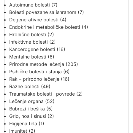
Autoimune bolesti
(7)
Bolesti povezane sa ishranom
(7)
Degenerativne bolesti
(4)
Endokrine i metaboličke bolesti
(4)
Hronične bolesti
(2)
Infektivne bolesti
(2)
Kancerogene bolesti
(16)
Mentalne bolesti
(6)
Prirodne metode lečenja
(205)
Psihičke bolesti i stanja
(6)
Rak – prirodno lečenje
(16)
Razne bolesti
(49)
Traumatske bolesti i povrede
(2)
Lečenje organa
(52)
Bubrezi i bešika
(5)
Grlo, nos i sinusi
(2)
Higijena tela
(1)
Imunitet
(2)