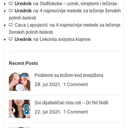
Urednik
na
Stafilokoke – uzrok, simptomi i lečenje
Urednik
na
4 najmoćnije metode za lečenje ženskih
polnih bolesti
Caca Lepojević
na
4 najmoćnije metode za lečenje
ženskih polnih bolesti
Urednik
na
Lekovita svojstva koprive
Recent Posts
Problemi sa kožom kod tinejdžera
28. jul 2021.
1 Comment
Svi dijabetičari nisu isti – Dr Nil Nidli
22. jul 2021.
1 Comment