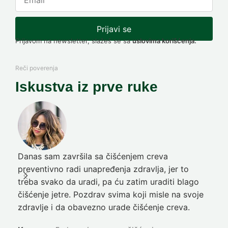
Prijavi se
Prijavom na newsletter, slažeš se sa
uslovima korišćenja.
Reči poverenja
Iskustva iz prve ruke
Danas sam završila sa čišćenjem creva
Pre
preventivno radi unapređenja zdravlja, jer to
poč
treba svako da uradi, pa ću zatim uraditi blago
nep
čišćenje jetre. Pozdrav svima koji misle na svoje
sja
zdravlje i da obavezno urade čišćenje creva.
Ni