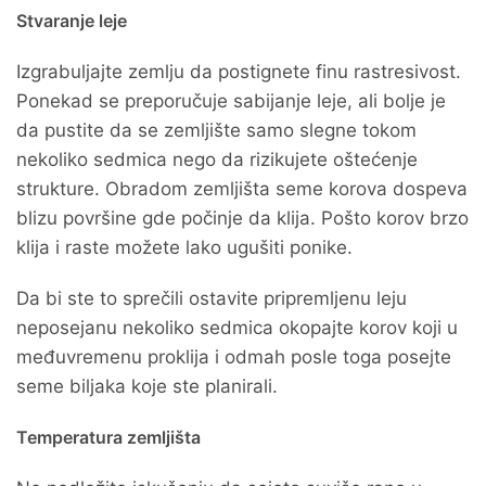
Stvaranje leje
Izgrabuljajte zemlju da postignete finu rastresivost.
Ponekad se preporučuje sabijanje leje, ali bolje je
da pustite da se zemljište samo slegne tokom
nekoliko sedmica nego da rizikujete oštećenje
strukture. Obradom zemljišta seme korova dospeva
blizu površine gde počinje da klija. Pošto korov brzo
klija i raste možete lako ugušiti ponike.
Da bi ste to sprečili ostavite pripremljenu leju
neposejanu nekoliko sedmica okopajte korov koji u
međuvremenu proklija i odmah posle toga posejte
seme biljaka koje ste planirali.
Temperatura zemljišta