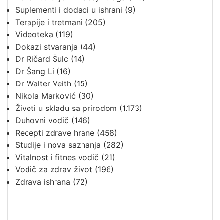
Suplementi i dodaci u ishrani
(9)
Terapije i tretmani
(205)
Videoteka
(119)
Dokazi stvaranja
(44)
Dr Ričard Šulc
(14)
Dr Šang Li
(16)
Dr Walter Veith
(15)
Nikola Marković
(30)
Živeti u skladu sa prirodom
(1.173)
Duhovni vodič
(146)
Recepti zdrave hrane
(458)
Studije i nova saznanja
(282)
Vitalnost i fitnes vodič
(21)
Vodič za zdrav život
(196)
Zdrava ishrana
(72)