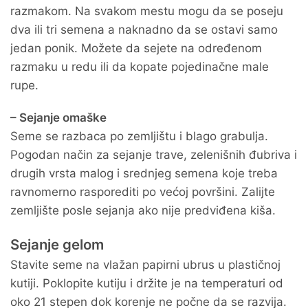
razmakom. Na svakom mestu mogu da se poseju
dva ili tri semena a naknadno da se ostavi samo
jedan ponik. Možete da sejete na određenom
razmaku u redu ili da kopate pojedinačne male
rupe.
– Sejanje omaške
Seme se razbaca po zemljištu i blago grabulja.
Pogodan način za sejanje trave, zelenišnih đubriva i
drugih vrsta malog i srednjeg semena koje treba
ravnomerno rasporediti po većoj površini. Zalijte
zemljište posle sejanja ako nije predviđena kiša.
Sejanje gelom
Stavite seme na vlažan papirni ubrus u plastičnoj
kutiji. Poklopite kutiju i držite je na temperaturi od
oko 21 stepen dok korenje ne počne da se razvija.