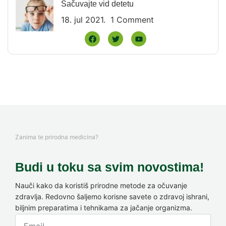
Sačuvajte vid detetu
18. jul 2021.
1 Comment
Zanima te prirodna medicina?
Budi u toku sa svim novostima!
Nauči kako da koristiš prirodne metode za očuvanje
zdravlja. Redovno šaljemo korisne savete o zdravoj ishrani,
biljnim preparatima i tehnikama za jačanje organizma.