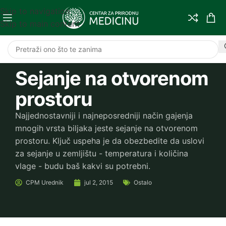
Skip to navigation
Skip to main content
Sejanje na otvorenom
prostoru
Najjednostavniji i najneposredniji način gajenja
mnogih vrsta biljaka jeste sejanje na otvorenom
prostoru. Ključ uspeha je da obezbedite da uslovi
za sejanje u zemljištu - temperatura i količina
vlage - budu baš kakvi su potrebni.
CPM
Urednik
jul 2, 2015
Ostalo