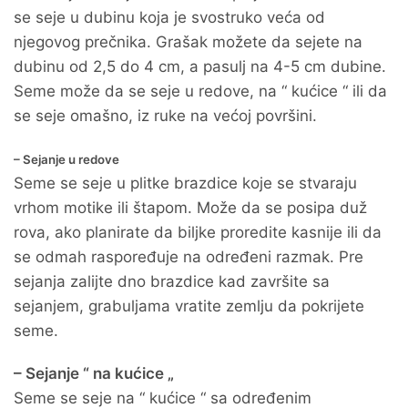
se seje u dubinu koja je svostruko veća od
njegovog prečnika. Grašak možete da sejete na
dubinu od 2,5 do 4 cm, a pasulj na 4-5 cm dubine.
Seme može da se seje u redove, na “ kućice “ ili da
se seje omašno, iz ruke na većoj površini.
– Sejanje u redove
Seme se seje u plitke brazdice koje se stvaraju
vrhom motike ili štapom. Može da se posipa duž
rova, ako planirate da biljke proredite kasnije ili da
se odmah raspoređuje na određeni razmak. Pre
sejanja zalijte dno brazdice kad završite sa
sejanjem, grabuljama vratite zemlju da pokrijete
seme.
– Sejanje “ na kućice „
Seme se seje na “ kućice “ sa određenim