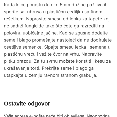
Kada klice porastu do oko 5mm dužine pažljivo ih
sperite sa ubrusa u plastičnu cediljku sa finom
rešetkom. Napravite smesu od lepka za tapete koji
ne sadrži fungicide tako što ćete ga razrediti na
polovinu uobičajne jačine. Kad se zgusne dodajte
seme i blago promešajte nastojeći da ne dodirujete
osetljive semenke. Sipajte smesu lepka i semena u
plastičnu vreću i vežite čvor na vrhu. Napravite
plitku brazdu. Za tu svrhu možete koristiti i kesu za
ukrašavanje torti. Prekrijte seme i blago ga
utapkajte u zemlju ravnom stranom grabulja.
Ostavite odgovor
Vaša adresa e-pošte neće biti objavljena.
Neophodna