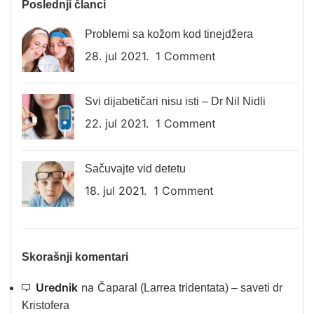
Poslednji članci
Problemi sa kožom kod tinejdžera
28. jul 2021.
1 Comment
Svi dijabetičari nisu isti – Dr Nil Nidli
22. jul 2021.
1 Comment
Sačuvajte vid detetu
18. jul 2021.
1 Comment
Skorašnji komentari
Urednik
na
Čaparal (Larrea tridentata) – saveti dr
Kristofera